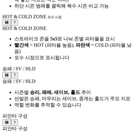
하단 시즌 범례를 클릭해 복수 시즌 비교 가능
HOT & COLD ZONE
포수 시점
💾
?
HOT & COLD ZONE
스트라이크 존을
5x5
로 나눠 존별 피타율을 표시
빨간색
= HOT (피타율 높음),
파란색
= COLD (피타율 낮
음)
포수 시점으로 표시됩니다
승패 / SV / HLD
💾
?
승패 / SV / HLD
시즌별
승리, 패배, 세이브, 홀드
추이
선발은 승패, 마무리는 세이브, 중계는 홀드가 주요 지표
역할 변화를 추적할 수 있습니다
피안타 구성
💾
?
피안타 구성