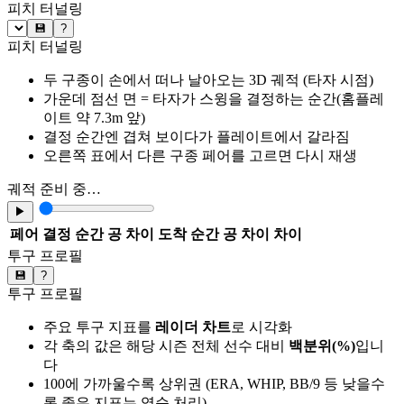
피치 터널링
💾
?
피치 터널링
두 구종이 손에서 떠나 날아오는 3D 궤적 (타자 시점)
가운데 점선 면 = 타자가 스윙을 결정하는 순간(홈플레
이트 약 7.3m 앞)
결정 순간엔 겹쳐 보이다가 플레이트에서 갈라짐
오른쪽 표에서 다른 구종 페어를 고르면 다시 재생
궤적 준비 중…
▶
페어
결정 순간 공 차이
도착 순간 공 차이
차이
투구 프로필
💾
?
투구 프로필
주요 투구 지표를
레이더 차트
로 시각화
각 축의 값은 해당 시즌 전체 선수 대비
백분위(%)
입니
다
100에 가까울수록 상위권 (ERA, WHIP, BB/9 등 낮을수
록 좋은 지표는 역순 처리)