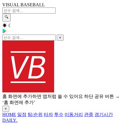
VISUAL BASEBALL
🔍
☀
☾
×
홈 화면에 추가하면 앱처럼 쓸 수 있어요
하단 공유 버튼 →
‘홈 화면에 추가’
×
HOME
일정
팀/순위
타자
투수
이동거리
관중
경기시간
DAILY
.