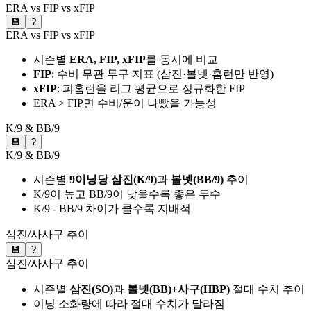
ERA vs FIP vs xFIP
💾
?
ERA vs FIP vs xFIP
시즌별
ERA, FIP, xFIP
를 동시에 비교
FIP
: 수비 무관 투구 지표 (삼진·볼넷·홈런만 반영)
xFIP
: 피홈런을 리그 평균으로 정규화한 FIP
ERA > FIP면 수비/운이 나빴을 가능성
K/9 & BB/9
💾
?
K/9 & BB/9
시즌별
9이닝당 삼진(K/9)
과
볼넷(BB/9)
추이
K/9이 높고 BB/9이 낮을수록 좋은 투수
K/9 - BB/9 차이가 클수록 지배적
삼진/사사구 추이
💾
?
삼진/사사구 추이
시즌별
삼진(SO)
과
볼넷(BB)+사구(HBP)
절대 수치 추이
이닝 소화량에 따라 절대 수치가 달라짐