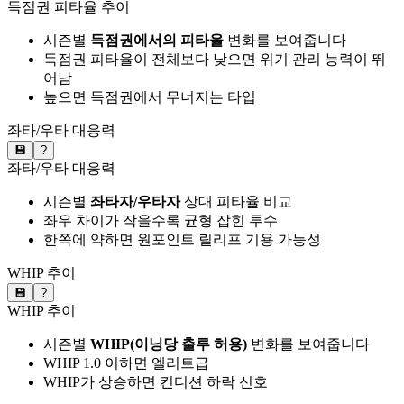
득점권 피타율 추이
시즌별
득점권에서의 피타율
변화를 보여줍니다
득점권 피타율이 전체보다 낮으면 위기 관리 능력이 뛰
어남
높으면 득점권에서 무너지는 타입
좌타/우타 대응력
💾
?
좌타/우타 대응력
시즌별
좌타자/우타자
상대 피타율 비교
좌우 차이가 작을수록 균형 잡힌 투수
한쪽에 약하면 원포인트 릴리프 기용 가능성
WHIP 추이
💾
?
WHIP 추이
시즌별
WHIP(이닝당 출루 허용)
변화를 보여줍니다
WHIP 1.0 이하면 엘리트급
WHIP가 상승하면 컨디션 하락 신호