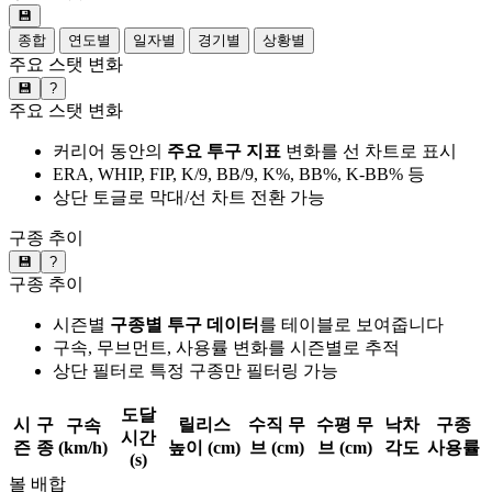
💾
종합
연도별
일자별
경기별
상황별
주요 스탯 변화
💾
?
주요 스탯 변화
커리어 동안의
주요 투구 지표
변화를 선 차트로 표시
ERA, WHIP, FIP, K/9, BB/9, K%, BB%, K-BB% 등
상단 토글로 막대/선 차트 전환 가능
구종 추이
💾
?
구종 추이
시즌별
구종별 투구 데이터
를 테이블로 보여줍니다
구속, 무브먼트, 사용률 변화를 시즌별로 추적
상단 필터로 특정 구종만 필터링 가능
도달
시
구
릴리스
수직 무
수평 무
낙차
구종
구속
시간
즌
종
(km/h)
높이 (cm)
브 (cm)
브 (cm)
각도
사용률
(s)
볼 배합