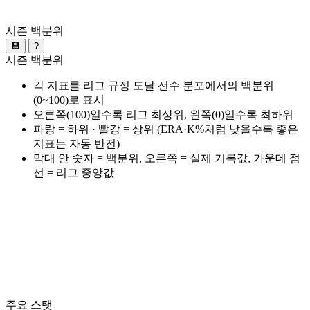
시즌 백분위
💾
?
시즌 백분위
각 지표를 리그 규정 도달 선수 분포에서의 백분위
(0~100)로 표시
오른쪽(100)일수록 리그 최상위, 왼쪽(0)일수록 최하위
파랑 = 하위 · 빨강 = 상위 (ERA·K%처럼 낮을수록 좋은
지표는 자동 반전)
막대 안 숫자 = 백분위, 오른쪽 = 실제 기록값, 가운데 점
선 = 리그 중앙값
주요 스탯