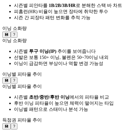
시즌별 피안타를
1B/2B/3B/HR
로 분해한 스택 바 차트
피홈런(HR) 비율이 높으면 장타에 취약한 투수
시즌 간 피장타 패턴 변화를 추적 가능
이닝 소화량
💾
?
이닝 소화량
시즌별
투구 이닝(IP)
추이를 보여줍니다
선발은 보통 150+ 이닝, 불펜은 50~70이닝 내외
이닝이 급감하면 부상이나 역할 변경 가능성
이닝별 피타율 추이
💾
?
이닝별 피타율 추이
시즌별
초반/중반/후반 이닝
에서의 피타율 비교
후반 이닝 피타율이 높으면 체력이 떨어지는 타입
이닝별 패턴으로 스태미나 분석 가능
득점권 피타율 추이
💾
?