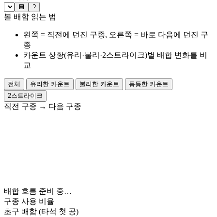
💾
?
볼 배합 읽는 법
왼쪽 = 직전에 던진 구종, 오른쪽 = 바로 다음에 던진 구
종
카운트 상황(유리·불리·2스트라이크)별 배합 변화를 비
교
전체
유리한 카운트
불리한 카운트
동등한 카운트
2스트라이크
직전 구종
→
다음 구종
배합 흐름 준비 중…
구종 사용 비율
초구 배합
(타석 첫 공)