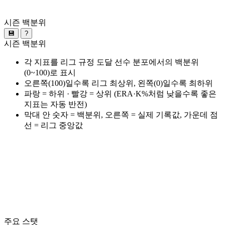
시즌 백분위
💾
?
시즌 백분위
각 지표를 리그 규정 도달 선수 분포에서의 백분위
(0~100)로 표시
오른쪽(100)일수록 리그 최상위, 왼쪽(0)일수록 최하위
파랑 = 하위 · 빨강 = 상위 (ERA·K%처럼 낮을수록 좋은
지표는 자동 반전)
막대 안 숫자 = 백분위, 오른쪽 = 실제 기록값, 가운데 점
선 = 리그 중앙값
주요 스탯