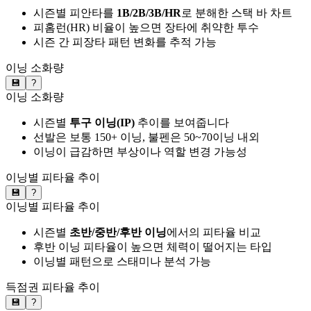
시즌별 피안타를
1B/2B/3B/HR
로 분해한 스택 바 차트
피홈런(HR) 비율이 높으면 장타에 취약한 투수
시즌 간 피장타 패턴 변화를 추적 가능
이닝 소화량
💾
?
이닝 소화량
시즌별
투구 이닝(IP)
추이를 보여줍니다
선발은 보통 150+ 이닝, 불펜은 50~70이닝 내외
이닝이 급감하면 부상이나 역할 변경 가능성
이닝별 피타율 추이
💾
?
이닝별 피타율 추이
시즌별
초반/중반/후반 이닝
에서의 피타율 비교
후반 이닝 피타율이 높으면 체력이 떨어지는 타입
이닝별 패턴으로 스태미나 분석 가능
득점권 피타율 추이
💾
?