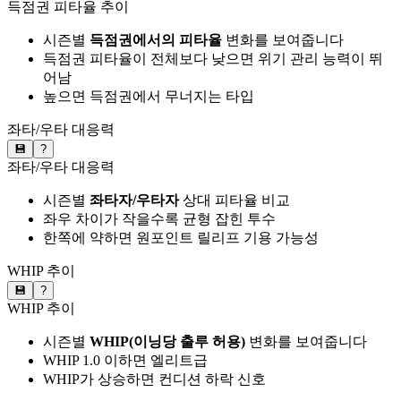
득점권 피타율 추이
시즌별
득점권에서의 피타율
변화를 보여줍니다
득점권 피타율이 전체보다 낮으면 위기 관리 능력이 뛰
어남
높으면 득점권에서 무너지는 타입
좌타/우타 대응력
💾
?
좌타/우타 대응력
시즌별
좌타자/우타자
상대 피타율 비교
좌우 차이가 작을수록 균형 잡힌 투수
한쪽에 약하면 원포인트 릴리프 기용 가능성
WHIP 추이
💾
?
WHIP 추이
시즌별
WHIP(이닝당 출루 허용)
변화를 보여줍니다
WHIP 1.0 이하면 엘리트급
WHIP가 상승하면 컨디션 하락 신호