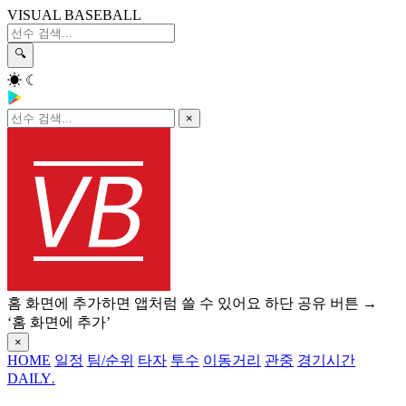
VISUAL BASEBALL
🔍
☀
☾
×
홈 화면에 추가하면 앱처럼 쓸 수 있어요
하단 공유 버튼 →
‘홈 화면에 추가’
×
HOME
일정
팀/순위
타자
투수
이동거리
관중
경기시간
DAILY
.