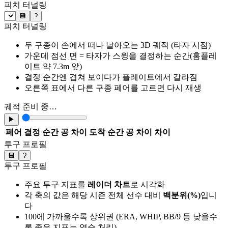
피치 터널링
💾
?
피치 터널링
두 구종이 손에서 떠나 날아오는 3D 궤적 (타자 시점)
가운데 점선 면 = 타자가 스윙을 결정하는 순간(홈플레
이트 약 7.3m 앞)
결정 순간엔 겹쳐 보이다가 플레이트에서 갈라짐
오른쪽 표에서 다른 구종 페어를 고르면 다시 재생
궤적 준비 중…
▶
페어
결정 순간 공 차이
도착 순간 공 차이
차이
투구 프로필
💾
?
투구 프로필
주요 투구 지표를
레이더 차트
로 시각화
각 축의 값은 해당 시즌 전체 선수 대비
백분위(%)
입니
다
100에 가까울수록 상위권 (ERA, WHIP, BB/9 등 낮을수
록 좋은 지표는 역순 처리)