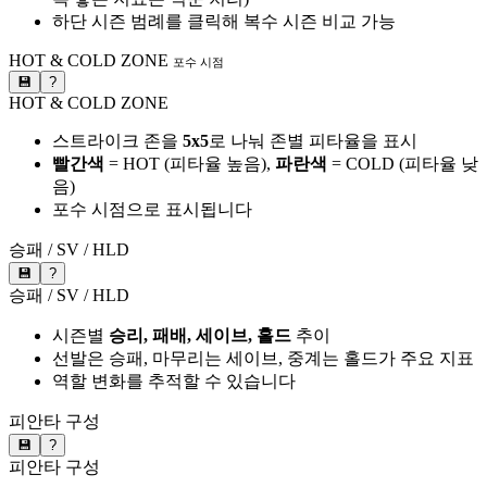
하단 시즌 범례를 클릭해 복수 시즌 비교 가능
HOT & COLD ZONE
포수 시점
💾
?
HOT & COLD ZONE
스트라이크 존을
5x5
로 나눠 존별 피타율을 표시
빨간색
= HOT (피타율 높음),
파란색
= COLD (피타율 낮
음)
포수 시점으로 표시됩니다
승패 / SV / HLD
💾
?
승패 / SV / HLD
시즌별
승리, 패배, 세이브, 홀드
추이
선발은 승패, 마무리는 세이브, 중계는 홀드가 주요 지표
역할 변화를 추적할 수 있습니다
피안타 구성
💾
?
피안타 구성