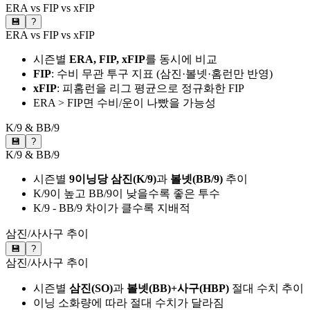
ERA vs FIP vs xFIP
💾
?
ERA vs FIP vs xFIP
시즌별
ERA, FIP, xFIP
를 동시에 비교
FIP
: 수비 무관 투구 지표 (삼진·볼넷·홈런만 반영)
xFIP
: 피홈런을 리그 평균으로 정규화한 FIP
ERA > FIP면 수비/운이 나빴을 가능성
K/9 & BB/9
💾
?
K/9 & BB/9
시즌별
9이닝당 삼진(K/9)
과
볼넷(BB/9)
추이
K/9이 높고 BB/9이 낮을수록 좋은 투수
K/9 - BB/9 차이가 클수록 지배적
삼진/사사구 추이
💾
?
삼진/사사구 추이
시즌별
삼진(SO)
과
볼넷(BB)+사구(HBP)
절대 수치 추이
이닝 소화량에 따라 절대 수치가 달라짐