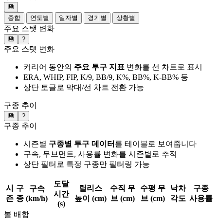
💾
종합
연도별
일자별
경기별
상황별
주요 스탯 변화
💾
?
주요 스탯 변화
커리어 동안의
주요 투구 지표
변화를 선 차트로 표시
ERA, WHIP, FIP, K/9, BB/9, K%, BB%, K-BB% 등
상단 토글로 막대/선 차트 전환 가능
구종 추이
💾
?
구종 추이
시즌별
구종별 투구 데이터
를 테이블로 보여줍니다
구속, 무브먼트, 사용률 변화를 시즌별로 추적
상단 필터로 특정 구종만 필터링 가능
도달
시
구
릴리스
수직 무
수평 무
낙차
구종
구속
시간
즌
종
(km/h)
높이 (cm)
브 (cm)
브 (cm)
각도
사용률
(s)
볼 배합