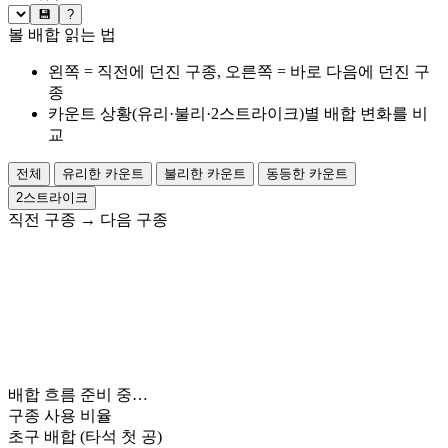
💾
?
볼 배합 읽는 법
왼쪽 = 직전에 던진 구종, 오른쪽 = 바로 다음에 던진 구
종
카운트 상황(유리·불리·2스트라이크)별 배합 변화를 비
교
전체
유리한 카운트
불리한 카운트
동등한 카운트
2스트라이크
직전 구종
→
다음 구종
배합 흐름 준비 중…
구종 사용 비율
초구 배합
(타석 첫 공)