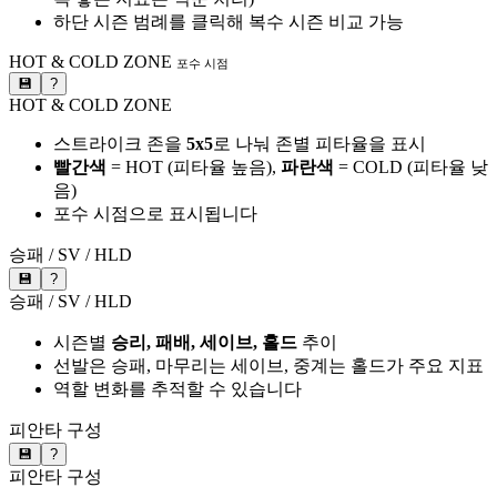
하단 시즌 범례를 클릭해 복수 시즌 비교 가능
HOT & COLD ZONE
포수 시점
💾
?
HOT & COLD ZONE
스트라이크 존을
5x5
로 나눠 존별 피타율을 표시
빨간색
= HOT (피타율 높음),
파란색
= COLD (피타율 낮
음)
포수 시점으로 표시됩니다
승패 / SV / HLD
💾
?
승패 / SV / HLD
시즌별
승리, 패배, 세이브, 홀드
추이
선발은 승패, 마무리는 세이브, 중계는 홀드가 주요 지표
역할 변화를 추적할 수 있습니다
피안타 구성
💾
?
피안타 구성