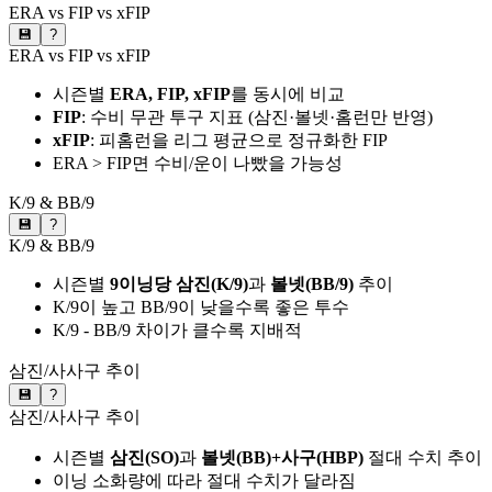
ERA vs FIP vs xFIP
💾
?
ERA vs FIP vs xFIP
시즌별
ERA, FIP, xFIP
를 동시에 비교
FIP
: 수비 무관 투구 지표 (삼진·볼넷·홈런만 반영)
xFIP
: 피홈런을 리그 평균으로 정규화한 FIP
ERA > FIP면 수비/운이 나빴을 가능성
K/9 & BB/9
💾
?
K/9 & BB/9
시즌별
9이닝당 삼진(K/9)
과
볼넷(BB/9)
추이
K/9이 높고 BB/9이 낮을수록 좋은 투수
K/9 - BB/9 차이가 클수록 지배적
삼진/사사구 추이
💾
?
삼진/사사구 추이
시즌별
삼진(SO)
과
볼넷(BB)+사구(HBP)
절대 수치 추이
이닝 소화량에 따라 절대 수치가 달라짐