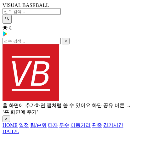
VISUAL BASEBALL
🔍
☀
☾
×
홈 화면에 추가하면 앱처럼 쓸 수 있어요
하단 공유 버튼 →
‘홈 화면에 추가’
×
HOME
일정
팀/순위
타자
투수
이동거리
관중
경기시간
DAILY
.