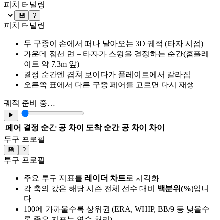
피치 터널링
💾
?
피치 터널링
두 구종이 손에서 떠나 날아오는 3D 궤적 (타자 시점)
가운데 점선 면 = 타자가 스윙을 결정하는 순간(홈플레
이트 약 7.3m 앞)
결정 순간엔 겹쳐 보이다가 플레이트에서 갈라짐
오른쪽 표에서 다른 구종 페어를 고르면 다시 재생
궤적 준비 중…
▶
페어
결정 순간 공 차이
도착 순간 공 차이
차이
투구 프로필
💾
?
투구 프로필
주요 투구 지표를
레이더 차트
로 시각화
각 축의 값은 해당 시즌 전체 선수 대비
백분위(%)
입니
다
100에 가까울수록 상위권 (ERA, WHIP, BB/9 등 낮을수
록 좋은 지표는 역순 처리)