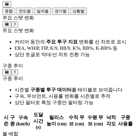
💾
종합
연도별
일자별
경기별
상황별
주요 스탯 변화
💾
?
주요 스탯 변화
커리어 동안의
주요 투구 지표
변화를 선 차트로 표시
ERA, WHIP, FIP, K/9, BB/9, K%, BB%, K-BB% 등
상단 토글로 막대/선 차트 전환 가능
구종 추이
💾
?
구종 추이
시즌별
구종별 투구 데이터
를 테이블로 보여줍니다
구속, 무브먼트, 사용률 변화를 시즌별로 추적
상단 필터로 특정 구종만 필터링 가능
도달
시
구
릴리스
수직 무
수평 무
낙차
구종
구속
시간
즌
종
(km/h)
높이 (cm)
브 (cm)
브 (cm)
각도
사용률
(s)
볼 배합