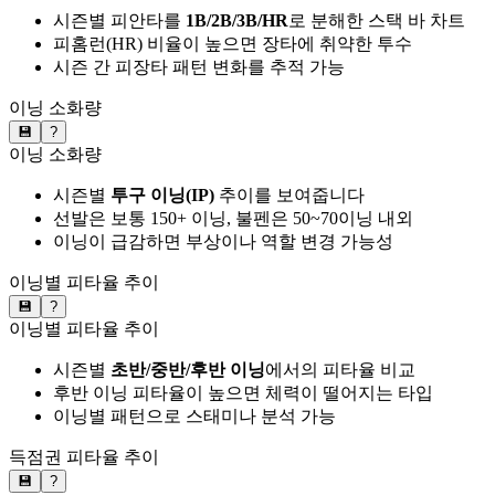
시즌별 피안타를
1B/2B/3B/HR
로 분해한 스택 바 차트
피홈런(HR) 비율이 높으면 장타에 취약한 투수
시즌 간 피장타 패턴 변화를 추적 가능
이닝 소화량
💾
?
이닝 소화량
시즌별
투구 이닝(IP)
추이를 보여줍니다
선발은 보통 150+ 이닝, 불펜은 50~70이닝 내외
이닝이 급감하면 부상이나 역할 변경 가능성
이닝별 피타율 추이
💾
?
이닝별 피타율 추이
시즌별
초반/중반/후반 이닝
에서의 피타율 비교
후반 이닝 피타율이 높으면 체력이 떨어지는 타입
이닝별 패턴으로 스태미나 분석 가능
득점권 피타율 추이
💾
?