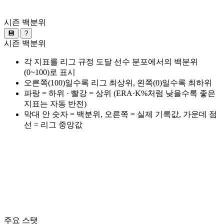
시즌 백분위
💾
?
시즌 백분위
각 지표를 리그 규정 도달 선수 분포에서의 백분위
(0~100)로 표시
오른쪽(100)일수록 리그 최상위, 왼쪽(0)일수록 최하위
파랑 = 하위 · 빨강 = 상위 (ERA·K%처럼 낮을수록 좋은
지표는 자동 반전)
막대 안 숫자 = 백분위, 오른쪽 = 실제 기록값, 가운데 점
선 = 리그 중앙값
주요 스탯