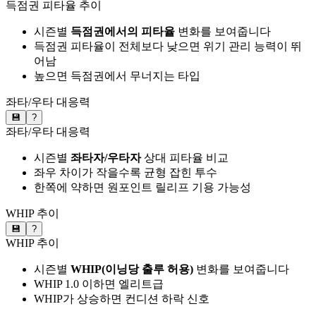
득점권 피타율 추이
시즌별
득점권에서의 피타율
변화를 보여줍니다
득점권 피타율이 전체보다 낮으면 위기 관리 능력이 뛰
어남
높으면 득점권에서 무너지는 타입
좌타/우타 대응력
💾
?
좌타/우타 대응력
시즌별
좌타자/우타자
상대 피타율 비교
좌우 차이가 작을수록 균형 잡힌 투수
한쪽에 약하면 원포인트 릴리프 기용 가능성
WHIP 추이
💾
?
WHIP 추이
시즌별
WHIP(이닝당 출루 허용)
변화를 보여줍니다
WHIP 1.0 이하면 엘리트급
WHIP가 상승하면 컨디션 하락 신호