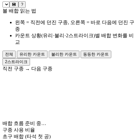
💾
?
볼 배합 읽는 법
왼쪽 = 직전에 던진 구종, 오른쪽 = 바로 다음에 던진 구
종
카운트 상황(유리·불리·2스트라이크)별 배합 변화를 비
교
전체
유리한 카운트
불리한 카운트
동등한 카운트
2스트라이크
직전 구종
→
다음 구종
배합 흐름 준비 중…
구종 사용 비율
초구 배합
(타석 첫 공)