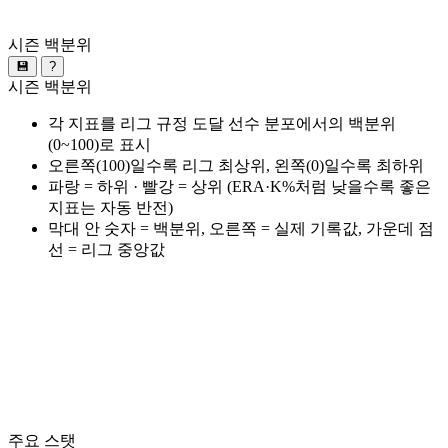
시즌 백분위
💾
?
시즌 백분위
각 지표를 리그 규정 도달 선수 분포에서의 백분위
(0~100)로 표시
오른쪽(100)일수록 리그 최상위, 왼쪽(0)일수록 최하위
파랑 = 하위 · 빨강 = 상위 (ERA·K%처럼 낮을수록 좋은
지표는 자동 반전)
막대 안 숫자 = 백분위, 오른쪽 = 실제 기록값, 가운데 점
선 = 리그 중앙값
주요 스탯