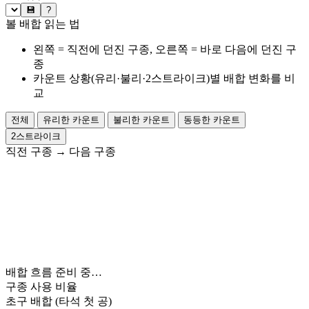
💾
?
볼 배합 읽는 법
왼쪽 = 직전에 던진 구종, 오른쪽 = 바로 다음에 던진 구
종
카운트 상황(유리·불리·2스트라이크)별 배합 변화를 비
교
전체
유리한 카운트
불리한 카운트
동등한 카운트
2스트라이크
직전 구종
→
다음 구종
배합 흐름 준비 중…
구종 사용 비율
초구 배합
(타석 첫 공)