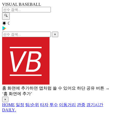
VISUAL BASEBALL
🔍
☀
☾
×
홈 화면에 추가하면 앱처럼 쓸 수 있어요
하단 공유 버튼 →
‘홈 화면에 추가’
×
HOME
일정
팀/순위
타자
투수
이동거리
관중
경기시간
DAILY
.