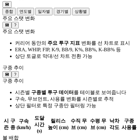
💾
종합
연도별
일자별
경기별
상황별
주요 스탯 변화
💾
?
주요 스탯 변화
커리어 동안의
주요 투구 지표
변화를 선 차트로 표시
ERA, WHIP, FIP, K/9, BB/9, K%, BB%, K-BB% 등
상단 토글로 막대/선 차트 전환 가능
구종 추이
💾
?
구종 추이
시즌별
구종별 투구 데이터
를 테이블로 보여줍니다
구속, 무브먼트, 사용률 변화를 시즌별로 추적
상단 필터로 특정 구종만 필터링 가능
도달
시
구
릴리스
수직 무
수평 무
낙차
구종
구속
시간
즌
종
(km/h)
높이 (cm)
브 (cm)
브 (cm)
각도
사용률
(s)
볼 배합