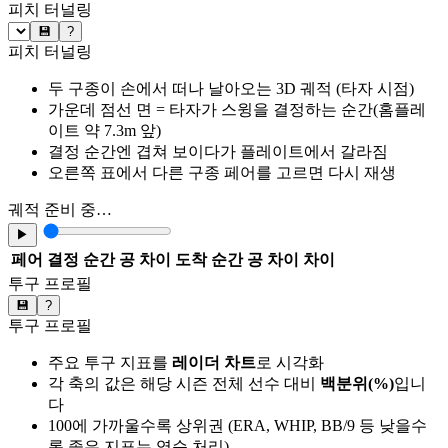
피치 터널링
💾
?
피치 터널링
두 구종이 손에서 떠나 날아오는 3D 궤적 (타자 시점)
가운데 점선 면 = 타자가 스윙을 결정하는 순간(홈플레
이트 약 7.3m 앞)
결정 순간엔 겹쳐 보이다가 플레이트에서 갈라짐
오른쪽 표에서 다른 구종 페어를 고르면 다시 재생
궤적 준비 중…
▶
페어
결정 순간 공 차이
도착 순간 공 차이
차이
투구 프로필
💾
?
투구 프로필
주요 투구 지표를
레이더 차트
로 시각화
각 축의 값은 해당 시즌 전체 선수 대비
백분위(%)
입니
다
100에 가까울수록 상위권 (ERA, WHIP, BB/9 등 낮을수
록 좋은 지표는 역순 처리)