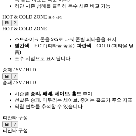
하단 시즌 범례를 클릭해 복수 시즌 비교 가능
HOT & COLD ZONE
포수 시점
💾
?
HOT & COLD ZONE
스트라이크 존을
5x5
로 나눠 존별 피타율을 표시
빨간색
= HOT (피타율 높음),
파란색
= COLD (피타율 낮
음)
포수 시점으로 표시됩니다
승패 / SV / HLD
💾
?
승패 / SV / HLD
시즌별
승리, 패배, 세이브, 홀드
추이
선발은 승패, 마무리는 세이브, 중계는 홀드가 주요 지표
역할 변화를 추적할 수 있습니다
피안타 구성
💾
?
피안타 구성