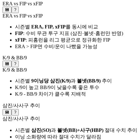
ERA vs FIP vs xFIP
💾
?
ERA vs FIP vs xFIP
시즌별
ERA, FIP, xFIP
를 동시에 비교
FIP
: 수비 무관 투구 지표 (삼진·볼넷·홈런만 반영)
xFIP
: 피홈런을 리그 평균으로 정규화한 FIP
ERA > FIP면 수비/운이 나빴을 가능성
K/9 & BB/9
💾
?
K/9 & BB/9
시즌별
9이닝당 삼진(K/9)
과
볼넷(BB/9)
추이
K/9이 높고 BB/9이 낮을수록 좋은 투수
K/9 - BB/9 차이가 클수록 지배적
삼진/사사구 추이
💾
?
삼진/사사구 추이
시즌별
삼진(SO)
과
볼넷(BB)+사구(HBP)
절대 수치 추이
이닝 소화량에 따라 절대 수치가 달라짐