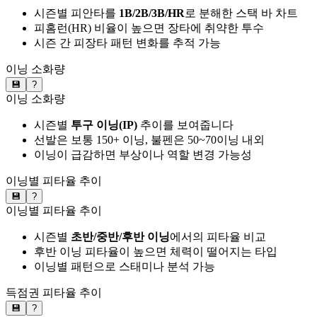
시즌별 피안타를
1B/2B/3B/HR
로 분해한 스택 바 차트
피홈런(HR) 비율이 높으면 장타에 취약한 투수
시즌 간 피장타 패턴 변화를 추적 가능
이닝 소화량
💾
?
이닝 소화량
시즌별
투구 이닝(IP)
추이를 보여줍니다
선발은 보통 150+ 이닝, 불펜은 50~70이닝 내외
이닝이 급감하면 부상이나 역할 변경 가능성
이닝별 피타율 추이
💾
?
이닝별 피타율 추이
시즌별
초반/중반/후반 이닝
에서의 피타율 비교
후반 이닝 피타율이 높으면 체력이 떨어지는 타입
이닝별 패턴으로 스태미나 분석 가능
득점권 피타율 추이
💾
?