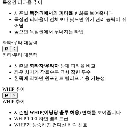
득점권 피타율 추이
시즌별
득점권에서의 피타율
변화를 보여줍니다
득점권 피타율이 전체보다 낮으면 위기 관리 능력이 뛰
어남
높으면 득점권에서 무너지는 타입
좌타/우타 대응력
💾
?
좌타/우타 대응력
시즌별
좌타자/우타자
상대 피타율 비교
좌우 차이가 작을수록 균형 잡힌 투수
한쪽에 약하면 원포인트 릴리프 기용 가능성
WHIP 추이
💾
?
WHIP 추이
시즌별
WHIP(이닝당 출루 허용)
변화를 보여줍니다
WHIP 1.0 이하면 엘리트급
WHIP가 상승하면 컨디션 하락 신호