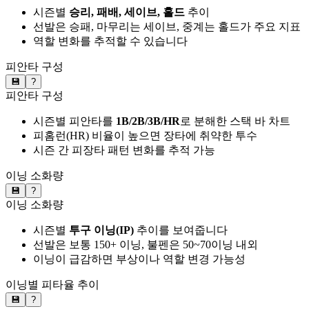
시즌별
승리, 패배, 세이브, 홀드
추이
선발은 승패, 마무리는 세이브, 중계는 홀드가 주요 지표
역할 변화를 추적할 수 있습니다
피안타 구성
💾
?
피안타 구성
시즌별 피안타를
1B/2B/3B/HR
로 분해한 스택 바 차트
피홈런(HR) 비율이 높으면 장타에 취약한 투수
시즌 간 피장타 패턴 변화를 추적 가능
이닝 소화량
💾
?
이닝 소화량
시즌별
투구 이닝(IP)
추이를 보여줍니다
선발은 보통 150+ 이닝, 불펜은 50~70이닝 내외
이닝이 급감하면 부상이나 역할 변경 가능성
이닝별 피타율 추이
💾
?