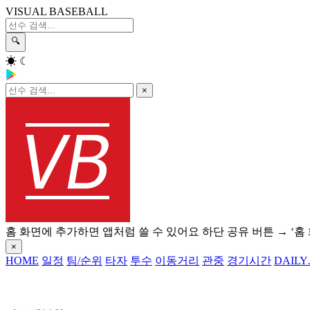
VISUAL BASEBALL
🔍
☀
☾
×
홈 화면에 추가하면 앱처럼 쓸 수 있어요
하단 공유 버튼 → ‘홈
×
HOME
일정
팀/순위
타자
투수
이동거리
관중
경기시간
DAILY