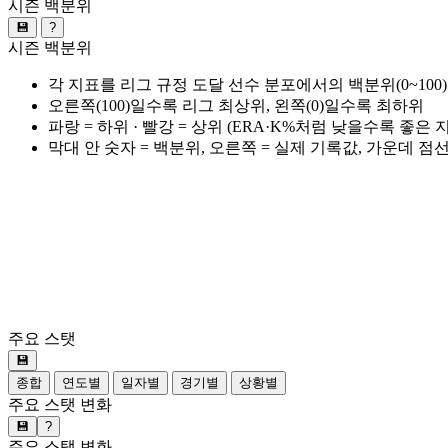
시즌 백분위
💾
?
시즌 백분위
각 지표를 리그 규정 도달 선수 분포에서의 백분위(0~100
오른쪽(100)일수록 리그 최상위, 왼쪽(0)일수록 최하위
파랑 = 하위 · 빨강 = 상위 (ERA·K%처럼 낮을수록 좋은
막대 안 숫자 = 백분위, 오른쪽 = 실제 기록값, 가운데 점
주요 스탯
💾
종합
연도별
일자별
경기별
상황별
주요 스탯 변화
💾
?
주요 스탯 변화