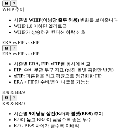
💾
?
WHIP 추이
시즌별
WHIP(이닝당 출루 허용)
변화를 보여줍니다
WHIP 1.0 이하면 엘리트급
WHIP가 상승하면 컨디션 하락 신호
ERA vs FIP vs xFIP
💾
?
ERA vs FIP vs xFIP
시즌별
ERA, FIP, xFIP
를 동시에 비교
FIP
: 수비 무관 투구 지표 (삼진·볼넷·홈런만 반영)
xFIP
: 피홈런을 리그 평균으로 정규화한 FIP
ERA > FIP면 수비/운이 나빴을 가능성
K/9 & BB/9
💾
?
K/9 & BB/9
시즌별
9이닝당 삼진(K/9)
과
볼넷(BB/9)
추이
K/9이 높고 BB/9이 낮을수록 좋은 투수
K/9 - BB/9 차이가 클수록 지배적