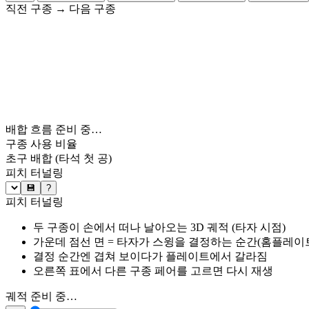
직전 구종
→
다음 구종
배합 흐름 준비 중…
구종 사용 비율
초구 배합
(타석 첫 공)
피치 터널링
💾
?
피치 터널링
두 구종이 손에서 떠나 날아오는 3D 궤적 (타자 시점)
가운데 점선 면 = 타자가 스윙을 결정하는 순간(홈플레이트 약
결정 순간엔 겹쳐 보이다가 플레이트에서 갈라짐
오른쪽 표에서 다른 구종 페어를 고르면 다시 재생
궤적 준비 중…