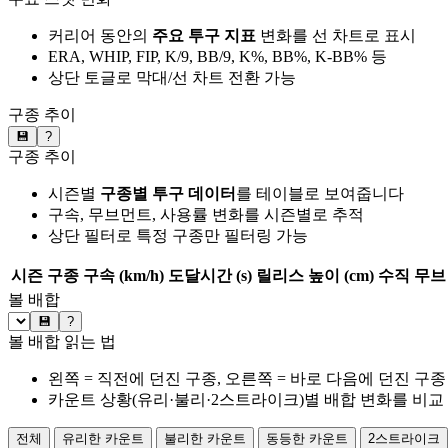
커리어 동안의
주요 투구 지표
변화를 선 차트로 표시
ERA, WHIP, FIP, K/9, BB/9, K%, BB%, K-BB% 등
상단 토글로 막대/선 차트 전환 가능
구종 추이
💾
?
구종 추이
시즌별
구종별 투구 데이터
를 테이블로 보여줍니다
구속, 무브먼트, 사용률 변화를 시즌별로 추적
상단 필터로 특정 구종만 필터링 가능
시즌
구종
구속 (km/h)
도달시간 (s)
릴리스 높이 (cm)
수직 무브 
볼 배합
💾
?
볼 배합 읽는 법
왼쪽 = 직전에 던진 구종, 오른쪽 = 바로 다음에 던진 구종
카운트 상황(유리·불리·2스트라이크)별 배합 변화를 비교
전체
유리한 카운트
불리한 카운트
동등한 카운트
2스트라이크