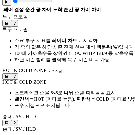
▶
페어
결정 순간 공 차이
도착 순간 공 차이
차이
투구 프로필
💾
?
투구 프로필
주요 투구 지표를
레이더 차트
로 시각화
각 축의 값은 해당 시즌 전체 선수 대비
백분위(%)
입니다
100에 가까울수록 상위권 (ERA, WHIP, BB/9 등 낮을수
하단 시즌 범례를 클릭해 복수 시즌 비교 가능
HOT & COLD ZONE
포수 시점
💾
?
HOT & COLD ZONE
스트라이크 존을
5x5
로 나눠 존별 피타율을 표시
빨간색
= HOT (피타율 높음),
파란색
= COLD (피타율 낮
포수 시점으로 표시됩니다
승패 / SV / HLD
💾
?
승패 / SV / HLD