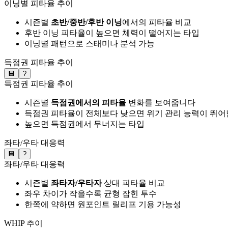
이닝별 피타율 추이
시즌별
초반/중반/후반 이닝
에서의 피타율 비교
후반 이닝 피타율이 높으면 체력이 떨어지는 타입
이닝별 패턴으로 스태미나 분석 가능
득점권 피타율 추이
💾
?
득점권 피타율 추이
시즌별
득점권에서의 피타율
변화를 보여줍니다
득점권 피타율이 전체보다 낮으면 위기 관리 능력이 뛰어
높으면 득점권에서 무너지는 타입
좌타/우타 대응력
💾
?
좌타/우타 대응력
시즌별
좌타자/우타자
상대 피타율 비교
좌우 차이가 작을수록 균형 잡힌 투수
한쪽에 약하면 원포인트 릴리프 기용 가능성
WHIP 추이