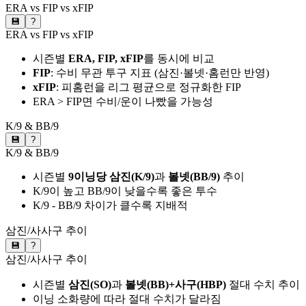
ERA vs FIP vs xFIP
💾
?
ERA vs FIP vs xFIP
시즌별
ERA, FIP, xFIP
를 동시에 비교
FIP
: 수비 무관 투구 지표 (삼진·볼넷·홈런만 반영)
xFIP
: 피홈런을 리그 평균으로 정규화한 FIP
ERA > FIP면 수비/운이 나빴을 가능성
K/9 & BB/9
💾
?
K/9 & BB/9
시즌별
9이닝당 삼진(K/9)
과
볼넷(BB/9)
추이
K/9이 높고 BB/9이 낮을수록 좋은 투수
K/9 - BB/9 차이가 클수록 지배적
삼진/사사구 추이
💾
?
삼진/사사구 추이
시즌별
삼진(SO)
과
볼넷(BB)+사구(HBP)
절대 수치 추이
이닝 소화량에 따라 절대 수치가 달라짐