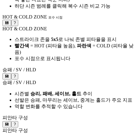
하단 시즌 범례를 클릭해 복수 시즌 비교 가능
HOT & COLD ZONE
포수 시점
💾
?
HOT & COLD ZONE
스트라이크 존을
5x5
로 나눠 존별 피타율을 표시
빨간색
= HOT (피타율 높음),
파란색
= COLD (피타율 낮
음)
포수 시점으로 표시됩니다
승패 / SV / HLD
💾
?
승패 / SV / HLD
시즌별
승리, 패배, 세이브, 홀드
추이
선발은 승패, 마무리는 세이브, 중계는 홀드가 주요 지표
역할 변화를 추적할 수 있습니다
피안타 구성
💾
?
피안타 구성