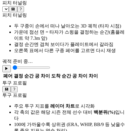
피치 터널링
💾
?
피치 터널링
두 구종이 손에서 떠나 날아오는 3D 궤적 (타자 시점)
가운데 점선 면 = 타자가 스윙을 결정하는 순간(홈플레
이트 약 7.3m 앞)
결정 순간엔 겹쳐 보이다가 플레이트에서 갈라짐
오른쪽 표에서 다른 구종 페어를 고르면 다시 재생
궤적 준비 중…
▶
페어
결정 순간 공 차이
도착 순간 공 차이
차이
투구 프로필
💾
?
투구 프로필
주요 투구 지표를
레이더 차트
로 시각화
각 축의 값은 해당 시즌 전체 선수 대비
백분위(%)
입니
다
100에 가까울수록 상위권 (ERA, WHIP, BB/9 등 낮을수
록 좋은 지표는 역순 처리)