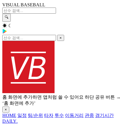
VISUAL BASEBALL
🔍
☀
☾
×
홈 화면에 추가하면 앱처럼 쓸 수 있어요
하단 공유 버튼 →
‘홈 화면에 추가’
×
HOME
일정
팀/순위
타자
투수
이동거리
관중
경기시간
DAILY
.