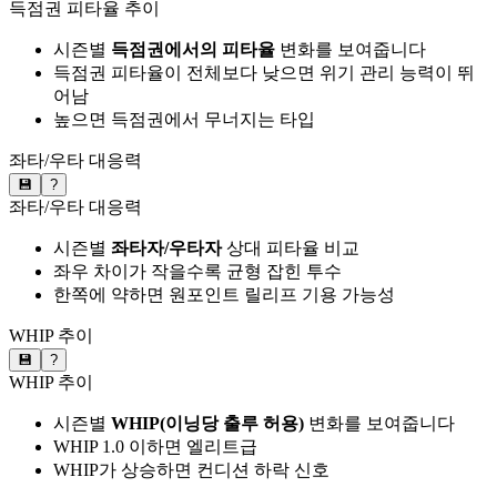
득점권 피타율 추이
시즌별
득점권에서의 피타율
변화를 보여줍니다
득점권 피타율이 전체보다 낮으면 위기 관리 능력이 뛰
어남
높으면 득점권에서 무너지는 타입
좌타/우타 대응력
💾
?
좌타/우타 대응력
시즌별
좌타자/우타자
상대 피타율 비교
좌우 차이가 작을수록 균형 잡힌 투수
한쪽에 약하면 원포인트 릴리프 기용 가능성
WHIP 추이
💾
?
WHIP 추이
시즌별
WHIP(이닝당 출루 허용)
변화를 보여줍니다
WHIP 1.0 이하면 엘리트급
WHIP가 상승하면 컨디션 하락 신호