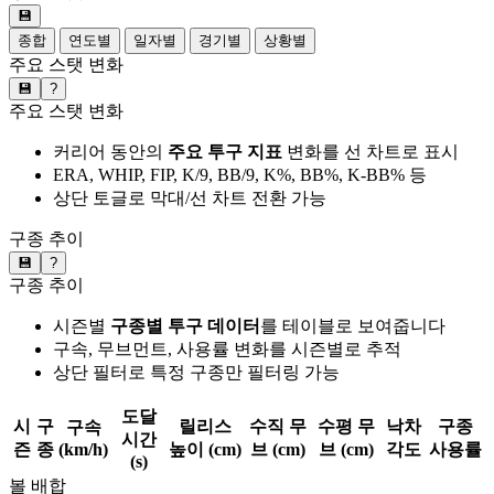
💾
종합
연도별
일자별
경기별
상황별
주요 스탯 변화
💾
?
주요 스탯 변화
커리어 동안의
주요 투구 지표
변화를 선 차트로 표시
ERA, WHIP, FIP, K/9, BB/9, K%, BB%, K-BB% 등
상단 토글로 막대/선 차트 전환 가능
구종 추이
💾
?
구종 추이
시즌별
구종별 투구 데이터
를 테이블로 보여줍니다
구속, 무브먼트, 사용률 변화를 시즌별로 추적
상단 필터로 특정 구종만 필터링 가능
도달
시
구
릴리스
수직 무
수평 무
낙차
구종
구속
시간
즌
종
(km/h)
높이 (cm)
브 (cm)
브 (cm)
각도
사용률
(s)
볼 배합