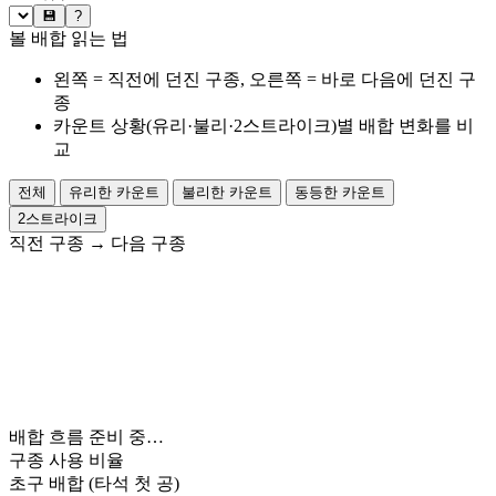
💾
?
볼 배합 읽는 법
왼쪽 = 직전에 던진 구종, 오른쪽 = 바로 다음에 던진 구
종
카운트 상황(유리·불리·2스트라이크)별 배합 변화를 비
교
전체
유리한 카운트
불리한 카운트
동등한 카운트
2스트라이크
직전 구종
→
다음 구종
배합 흐름 준비 중…
구종 사용 비율
초구 배합
(타석 첫 공)