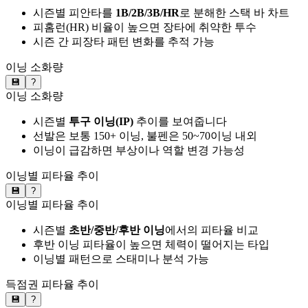
시즌별 피안타를
1B/2B/3B/HR
로 분해한 스택 바 차트
피홈런(HR) 비율이 높으면 장타에 취약한 투수
시즌 간 피장타 패턴 변화를 추적 가능
이닝 소화량
💾
?
이닝 소화량
시즌별
투구 이닝(IP)
추이를 보여줍니다
선발은 보통 150+ 이닝, 불펜은 50~70이닝 내외
이닝이 급감하면 부상이나 역할 변경 가능성
이닝별 피타율 추이
💾
?
이닝별 피타율 추이
시즌별
초반/중반/후반 이닝
에서의 피타율 비교
후반 이닝 피타율이 높으면 체력이 떨어지는 타입
이닝별 패턴으로 스태미나 분석 가능
득점권 피타율 추이
💾
?