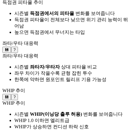
득점권 피타율 추이
시즌별
득점권에서의 피타율
변화를 보여줍니다
득점권 피타율이 전체보다 낮으면 위기 관리 능력이 뛰
어남
높으면 득점권에서 무너지는 타입
좌타/우타 대응력
💾
?
좌타/우타 대응력
시즌별
좌타자/우타자
상대 피타율 비교
좌우 차이가 작을수록 균형 잡힌 투수
한쪽에 약하면 원포인트 릴리프 기용 가능성
WHIP 추이
💾
?
WHIP 추이
시즌별
WHIP(이닝당 출루 허용)
변화를 보여줍니다
WHIP 1.0 이하면 엘리트급
WHIP가 상승하면 컨디션 하락 신호