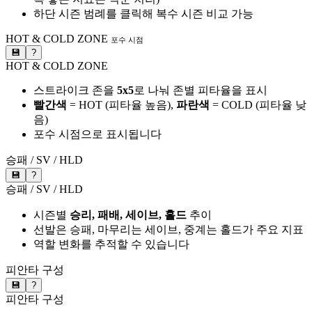
하단 시즌 범례를 클릭해 복수 시즌 비교 가능
HOT & COLD ZONE
포수 시점
💾
?
HOT & COLD ZONE
스트라이크 존을
5x5
로 나눠 존별 피타율을 표시
빨간색
= HOT (피타율 높음),
파란색
= COLD (피타율 낮
음)
포수 시점으로 표시됩니다
승패 / SV / HLD
💾
?
승패 / SV / HLD
시즌별
승리, 패배, 세이브, 홀드
추이
선발은 승패, 마무리는 세이브, 중계는 홀드가 주요 지표
역할 변화를 추적할 수 있습니다
피안타 구성
💾
?
피안타 구성