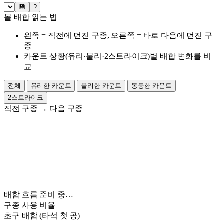
💾
?
볼 배합 읽는 법
왼쪽 = 직전에 던진 구종, 오른쪽 = 바로 다음에 던진 구
종
카운트 상황(유리·불리·2스트라이크)별 배합 변화를 비
교
전체
유리한 카운트
불리한 카운트
동등한 카운트
2스트라이크
직전 구종
→
다음 구종
배합 흐름 준비 중…
구종 사용 비율
초구 배합
(타석 첫 공)