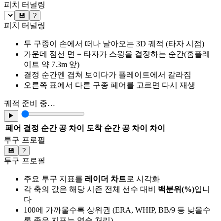
피치 터널링
💾
?
피치 터널링
두 구종이 손에서 떠나 날아오는 3D 궤적 (타자 시점)
가운데 점선 면 = 타자가 스윙을 결정하는 순간(홈플레
이트 약 7.3m 앞)
결정 순간엔 겹쳐 보이다가 플레이트에서 갈라짐
오른쪽 표에서 다른 구종 페어를 고르면 다시 재생
궤적 준비 중…
▶
페어
결정 순간 공 차이
도착 순간 공 차이
차이
투구 프로필
💾
?
투구 프로필
주요 투구 지표를
레이더 차트
로 시각화
각 축의 값은 해당 시즌 전체 선수 대비
백분위(%)
입니
다
100에 가까울수록 상위권 (ERA, WHIP, BB/9 등 낮을수
록 좋은 지표는 역순 처리)