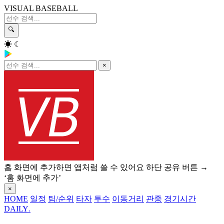
VISUAL BASEBALL
🔍
☀
☾
×
홈 화면에 추가하면 앱처럼 쓸 수 있어요
하단 공유 버튼 →
‘홈 화면에 추가’
×
HOME
일정
팀/순위
타자
투수
이동거리
관중
경기시간
DAILY
.