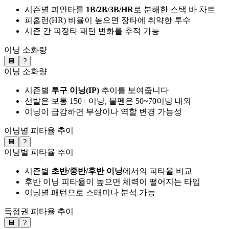
시즌별 피안타를
1B/2B/3B/HR
로 분해한 스택 바 차트
피홈런(HR) 비율이 높으면 장타에 취약한 투수
시즌 간 피장타 패턴 변화를 추적 가능
이닝 소화량
💾
?
이닝 소화량
시즌별
투구 이닝(IP)
추이를 보여줍니다
선발은 보통 150+ 이닝, 불펜은 50~70이닝 내외
이닝이 급감하면 부상이나 역할 변경 가능성
이닝별 피타율 추이
💾
?
이닝별 피타율 추이
시즌별
초반/중반/후반 이닝
에서의 피타율 비교
후반 이닝 피타율이 높으면 체력이 떨어지는 타입
이닝별 패턴으로 스태미나 분석 가능
득점권 피타율 추이
💾
?