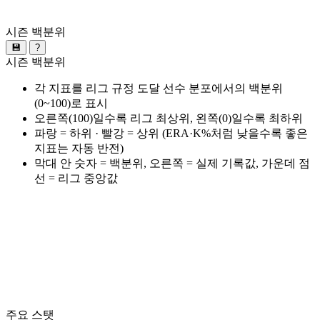
시즌 백분위
💾
?
시즌 백분위
각 지표를 리그 규정 도달 선수 분포에서의 백분위
(0~100)로 표시
오른쪽(100)일수록 리그 최상위, 왼쪽(0)일수록 최하위
파랑 = 하위 · 빨강 = 상위 (ERA·K%처럼 낮을수록 좋은
지표는 자동 반전)
막대 안 숫자 = 백분위, 오른쪽 = 실제 기록값, 가운데 점
선 = 리그 중앙값
주요 스탯