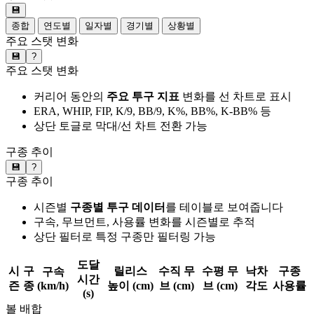
💾
종합
연도별
일자별
경기별
상황별
주요 스탯 변화
💾
?
주요 스탯 변화
커리어 동안의
주요 투구 지표
변화를 선 차트로 표시
ERA, WHIP, FIP, K/9, BB/9, K%, BB%, K-BB% 등
상단 토글로 막대/선 차트 전환 가능
구종 추이
💾
?
구종 추이
시즌별
구종별 투구 데이터
를 테이블로 보여줍니다
구속, 무브먼트, 사용률 변화를 시즌별로 추적
상단 필터로 특정 구종만 필터링 가능
도달
시
구
릴리스
수직 무
수평 무
낙차
구종
구속
시간
즌
종
(km/h)
높이 (cm)
브 (cm)
브 (cm)
각도
사용률
(s)
볼 배합