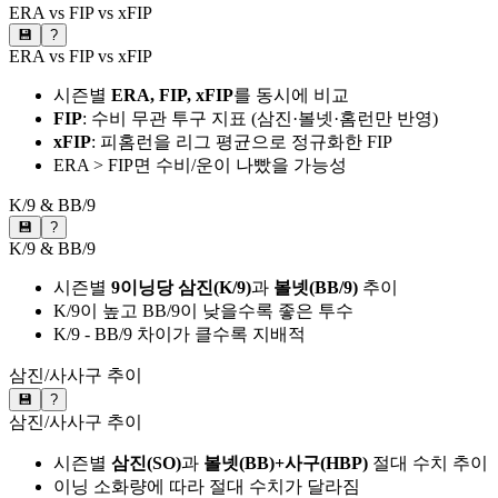
ERA vs FIP vs xFIP
💾
?
ERA vs FIP vs xFIP
시즌별
ERA, FIP, xFIP
를 동시에 비교
FIP
: 수비 무관 투구 지표 (삼진·볼넷·홈런만 반영)
xFIP
: 피홈런을 리그 평균으로 정규화한 FIP
ERA > FIP면 수비/운이 나빴을 가능성
K/9 & BB/9
💾
?
K/9 & BB/9
시즌별
9이닝당 삼진(K/9)
과
볼넷(BB/9)
추이
K/9이 높고 BB/9이 낮을수록 좋은 투수
K/9 - BB/9 차이가 클수록 지배적
삼진/사사구 추이
💾
?
삼진/사사구 추이
시즌별
삼진(SO)
과
볼넷(BB)+사구(HBP)
절대 수치 추이
이닝 소화량에 따라 절대 수치가 달라짐