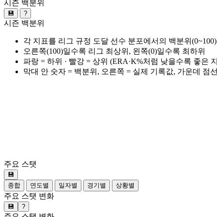
시즌 백분위
💾
?
시즌 백분위
각 지표를 리그 규정 도달 선수 분포에서의 백분위(0~100
오른쪽(100)일수록 리그 최상위, 왼쪽(0)일수록 최하위
파랑 = 하위 · 빨강 = 상위 (ERA·K%처럼 낮을수록 좋은
막대 안 숫자 = 백분위, 오른쪽 = 실제 기록값, 가운데 점
주요 스탯
💾
종합
연도별
일자별
경기별
상황별
주요 스탯 변화
💾
?
주요 스탯 변화