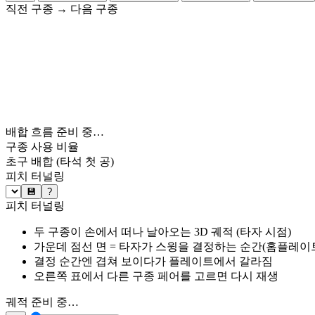
직전 구종
→
다음 구종
배합 흐름 준비 중…
구종 사용 비율
초구 배합
(타석 첫 공)
피치 터널링
💾
?
피치 터널링
두 구종이 손에서 떠나 날아오는 3D 궤적 (타자 시점)
가운데 점선 면 = 타자가 스윙을 결정하는 순간(홈플레이트 약
결정 순간엔 겹쳐 보이다가 플레이트에서 갈라짐
오른쪽 표에서 다른 구종 페어를 고르면 다시 재생
궤적 준비 중…