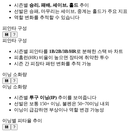
시즌별
승리, 패배, 세이브, 홀드
추이
선발은 승패, 마무리는 세이브, 중계는 홀드가 주요 지표
역할 변화를 추적할 수 있습니다
피안타 구성
💾
?
피안타 구성
시즌별 피안타를
1B/2B/3B/HR
로 분해한 스택 바 차트
피홈런(HR) 비율이 높으면 장타에 취약한 투수
시즌 간 피장타 패턴 변화를 추적 가능
이닝 소화량
💾
?
이닝 소화량
시즌별
투구 이닝(IP)
추이를 보여줍니다
선발은 보통 150+ 이닝, 불펜은 50~70이닝 내외
이닝이 급감하면 부상이나 역할 변경 가능성
이닝별 피타율 추이
💾
?