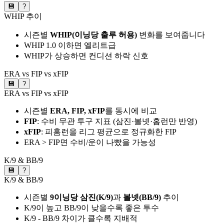
💾
?
WHIP 추이
시즌별
WHIP(이닝당 출루 허용)
변화를 보여줍니다
WHIP 1.0 이하면 엘리트급
WHIP가 상승하면 컨디션 하락 신호
ERA vs FIP vs xFIP
💾
?
ERA vs FIP vs xFIP
시즌별
ERA, FIP, xFIP
를 동시에 비교
FIP
: 수비 무관 투구 지표 (삼진·볼넷·홈런만 반영)
xFIP
: 피홈런을 리그 평균으로 정규화한 FIP
ERA > FIP면 수비/운이 나빴을 가능성
K/9 & BB/9
💾
?
K/9 & BB/9
시즌별
9이닝당 삼진(K/9)
과
볼넷(BB/9)
추이
K/9이 높고 BB/9이 낮을수록 좋은 투수
K/9 - BB/9 차이가 클수록 지배적