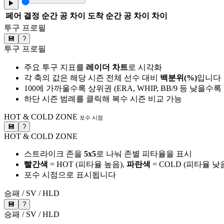
▶
페어
결정 순간 공 차이
도착 순간 공 차이
차이
투구 프로필
💾
?
투구 프로필
주요 투구 지표를
레이더 차트
로 시각화
각 축의 값은 해당 시즌 전체 선수 대비
백분위(%)
입니다
100에 가까울수록 상위권 (ERA, WHIP, BB/9 등 낮을수
하단 시즌 범례를 클릭해 복수 시즌 비교 가능
HOT & COLD ZONE
포수 시점
💾
?
HOT & COLD ZONE
스트라이크 존을
5x5
로 나눠 존별 피타율을 표시
빨간색
= HOT (피타율 높음),
파란색
= COLD (피타율 낮
포수 시점으로 표시됩니다
승패 / SV / HLD
💾
?
승패 / SV / HLD