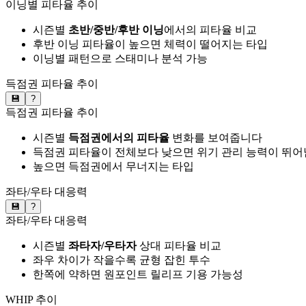
이닝별 피타율 추이
시즌별
초반/중반/후반 이닝
에서의 피타율 비교
후반 이닝 피타율이 높으면 체력이 떨어지는 타입
이닝별 패턴으로 스태미나 분석 가능
득점권 피타율 추이
💾
?
득점권 피타율 추이
시즌별
득점권에서의 피타율
변화를 보여줍니다
득점권 피타율이 전체보다 낮으면 위기 관리 능력이 뛰어
높으면 득점권에서 무너지는 타입
좌타/우타 대응력
💾
?
좌타/우타 대응력
시즌별
좌타자/우타자
상대 피타율 비교
좌우 차이가 작을수록 균형 잡힌 투수
한쪽에 약하면 원포인트 릴리프 기용 가능성
WHIP 추이