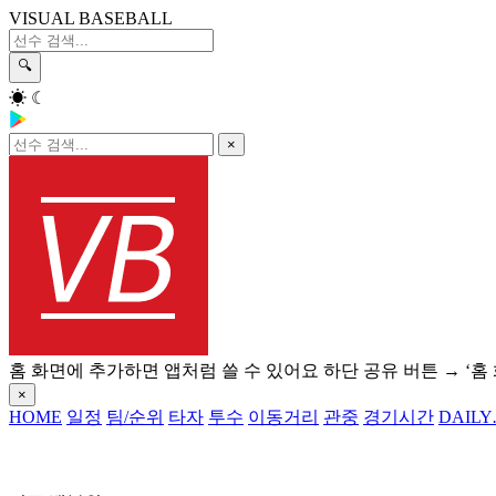
VISUAL BASEBALL
🔍
☀
☾
×
홈 화면에 추가하면 앱처럼 쓸 수 있어요
하단 공유 버튼 → ‘홈
×
HOME
일정
팀/순위
타자
투수
이동거리
관중
경기시간
DAILY