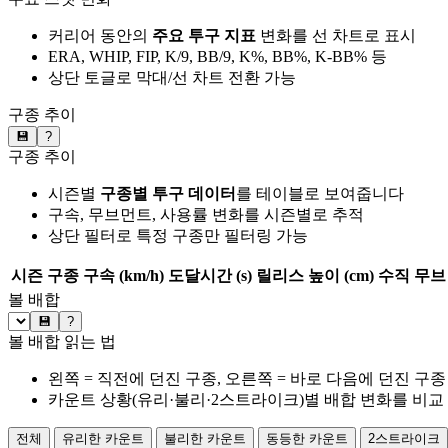
커리어 동안의
주요 투구 지표
변화를 선 차트로 표시
ERA, WHIP, FIP, K/9, BB/9, K%, BB%, K-BB% 등
상단 토글로 막대/선 차트 전환 가능
구종 추이
💾
?
구종 추이
시즌별
구종별 투구 데이터
를 테이블로 보여줍니다
구속, 무브먼트, 사용률 변화를 시즌별로 추적
상단 필터로 특정 구종만 필터링 가능
시즌
구종
구속 (km/h)
도달시간 (s)
릴리스 높이 (cm)
수직 무브 
볼 배합
💾
?
볼 배합 읽는 법
왼쪽 = 직전에 던진 구종, 오른쪽 = 바로 다음에 던진 구종
카운트 상황(유리·불리·2스트라이크)별 배합 변화를 비교
전체
유리한 카운트
불리한 카운트
동등한 카운트
2스트라이크