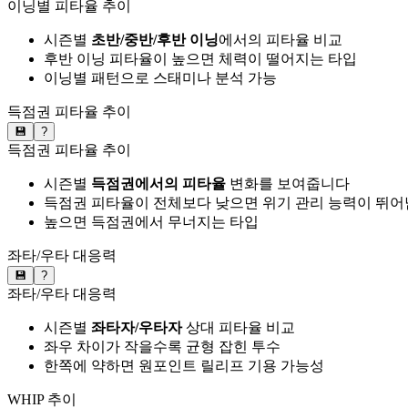
이닝별 피타율 추이
시즌별
초반/중반/후반 이닝
에서의 피타율 비교
후반 이닝 피타율이 높으면 체력이 떨어지는 타입
이닝별 패턴으로 스태미나 분석 가능
득점권 피타율 추이
💾
?
득점권 피타율 추이
시즌별
득점권에서의 피타율
변화를 보여줍니다
득점권 피타율이 전체보다 낮으면 위기 관리 능력이 뛰어
높으면 득점권에서 무너지는 타입
좌타/우타 대응력
💾
?
좌타/우타 대응력
시즌별
좌타자/우타자
상대 피타율 비교
좌우 차이가 작을수록 균형 잡힌 투수
한쪽에 약하면 원포인트 릴리프 기용 가능성
WHIP 추이