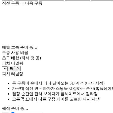
직전 구종
→
다음 구종
배합 흐름 준비 중…
구종 사용 비율
초구 배합
(타석 첫 공)
피치 터널링
💾
?
피치 터널링
두 구종이 손에서 떠나 날아오는 3D 궤적 (타자 시점)
가운데 점선 면 = 타자가 스윙을 결정하는 순간(홈플레이트 약
결정 순간엔 겹쳐 보이다가 플레이트에서 갈라짐
오른쪽 표에서 다른 구종 페어를 고르면 다시 재생
궤적 준비 중…