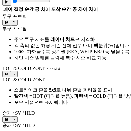
▶
페어
결정 순간 공 차이
도착 순간 공 차이
차이
투구 프로필
💾
?
투구 프로필
주요 투구 지표를
레이더 차트
로 시각화
각 축의 값은 해당 시즌 전체 선수 대비
백분위(%)
입니다
100에 가까울수록 상위권 (ERA, WHIP, BB/9 등 낮을수
하단 시즌 범례를 클릭해 복수 시즌 비교 가능
HOT & COLD ZONE
포수 시점
💾
?
HOT & COLD ZONE
스트라이크 존을
5x5
로 나눠 존별 피타율을 표시
빨간색
= HOT (피타율 높음),
파란색
= COLD (피타율 낮
포수 시점으로 표시됩니다
승패 / SV / HLD
💾
?
승패 / SV / HLD