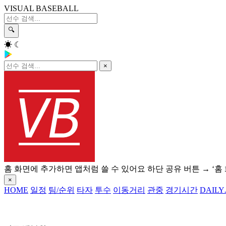
VISUAL BASEBALL
🔍
☀
☾
×
홈 화면에 추가하면 앱처럼 쓸 수 있어요
하단 공유 버튼 → ‘홈
×
HOME
일정
팀/순위
타자
투수
이동거리
관중
경기시간
DAILY