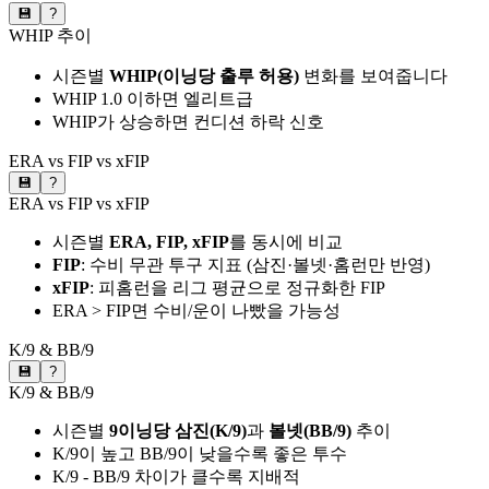
💾
?
WHIP 추이
시즌별
WHIP(이닝당 출루 허용)
변화를 보여줍니다
WHIP 1.0 이하면 엘리트급
WHIP가 상승하면 컨디션 하락 신호
ERA vs FIP vs xFIP
💾
?
ERA vs FIP vs xFIP
시즌별
ERA, FIP, xFIP
를 동시에 비교
FIP
: 수비 무관 투구 지표 (삼진·볼넷·홈런만 반영)
xFIP
: 피홈런을 리그 평균으로 정규화한 FIP
ERA > FIP면 수비/운이 나빴을 가능성
K/9 & BB/9
💾
?
K/9 & BB/9
시즌별
9이닝당 삼진(K/9)
과
볼넷(BB/9)
추이
K/9이 높고 BB/9이 낮을수록 좋은 투수
K/9 - BB/9 차이가 클수록 지배적