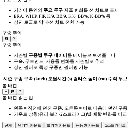
커리어 동안의
주요 투구 지표
변화를 선 차트로 표시
ERA, WHIP, FIP, K/9, BB/9, K%, BB%, K-BB% 등
상단 토글로 막대/선 차트 전환 가능
구종 추이
💾
?
구종 추이
시즌별
구종별 투구 데이터
를 테이블로 보여줍니다
구속, 무브먼트, 사용률 변화를 시즌별로 추적
상단 필터로 특정 구종만 필터링 가능
시즌
구종
구속 (km/h)
도달시간 (s)
릴리스 높이 (cm)
수직 무브 
볼 배합
💾
?
볼 배합 읽는 법
왼쪽 = 직전에 던진 구종, 오른쪽 = 바로 다음에 던진 구종
카운트 상황(유리·불리·2스트라이크)별 배합 변화를 비교
전체
유리한 카운트
불리한 카운트
동등한 카운트
2스트라이크