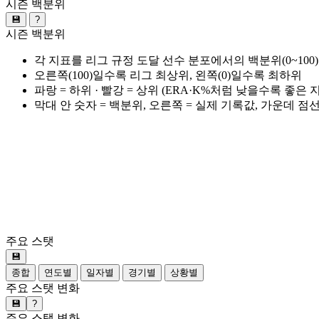
시즌 백분위
💾
?
시즌 백분위
각 지표를 리그 규정 도달 선수 분포에서의 백분위(0~100
오른쪽(100)일수록 리그 최상위, 왼쪽(0)일수록 최하위
파랑 = 하위 · 빨강 = 상위 (ERA·K%처럼 낮을수록 좋은
막대 안 숫자 = 백분위, 오른쪽 = 실제 기록값, 가운데 점
주요 스탯
💾
종합
연도별
일자별
경기별
상황별
주요 스탯 변화
💾
?
주요 스탯 변화