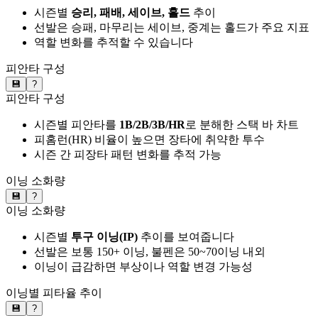
시즌별
승리, 패배, 세이브, 홀드
추이
선발은 승패, 마무리는 세이브, 중계는 홀드가 주요 지표
역할 변화를 추적할 수 있습니다
피안타 구성
💾
?
피안타 구성
시즌별 피안타를
1B/2B/3B/HR
로 분해한 스택 바 차트
피홈런(HR) 비율이 높으면 장타에 취약한 투수
시즌 간 피장타 패턴 변화를 추적 가능
이닝 소화량
💾
?
이닝 소화량
시즌별
투구 이닝(IP)
추이를 보여줍니다
선발은 보통 150+ 이닝, 불펜은 50~70이닝 내외
이닝이 급감하면 부상이나 역할 변경 가능성
이닝별 피타율 추이
💾
?