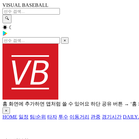
VISUAL BASEBALL
🔍
☀
☾
×
홈 화면에 추가하면 앱처럼 쓸 수 있어요
하단 공유 버튼 → ‘홈
×
HOME
일정
팀/순위
타자
투수
이동거리
관중
경기시간
DAILY