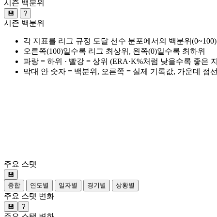
시즌 백분위
💾
?
시즌 백분위
각 지표를 리그 규정 도달 선수 분포에서의 백분위(0~100
오른쪽(100)일수록 리그 최상위, 왼쪽(0)일수록 최하위
파랑 = 하위 · 빨강 = 상위 (ERA·K%처럼 낮을수록 좋은
막대 안 숫자 = 백분위, 오른쪽 = 실제 기록값, 가운데 점
주요 스탯
💾
종합
연도별
일자별
경기별
상황별
주요 스탯 변화
💾
?
주요 스탯 변화