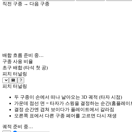
직전 구종
→
다음 구종
배합 흐름 준비 중…
구종 사용 비율
초구 배합
(타석 첫 공)
피치 터널링
💾
?
피치 터널링
두 구종이 손에서 떠나 날아오는 3D 궤적 (타자 시점)
가운데 점선 면 = 타자가 스윙을 결정하는 순간(홈플레이트 약
결정 순간엔 겹쳐 보이다가 플레이트에서 갈라짐
오른쪽 표에서 다른 구종 페어를 고르면 다시 재생
궤적 준비 중…