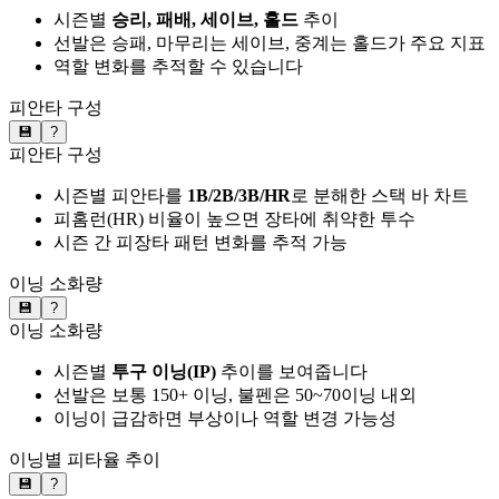
시즌별
승리, 패배, 세이브, 홀드
추이
선발은 승패, 마무리는 세이브, 중계는 홀드가 주요 지표
역할 변화를 추적할 수 있습니다
피안타 구성
💾
?
피안타 구성
시즌별 피안타를
1B/2B/3B/HR
로 분해한 스택 바 차트
피홈런(HR) 비율이 높으면 장타에 취약한 투수
시즌 간 피장타 패턴 변화를 추적 가능
이닝 소화량
💾
?
이닝 소화량
시즌별
투구 이닝(IP)
추이를 보여줍니다
선발은 보통 150+ 이닝, 불펜은 50~70이닝 내외
이닝이 급감하면 부상이나 역할 변경 가능성
이닝별 피타율 추이
💾
?