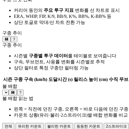
커리어 동안의
주요 투구 지표
변화를 선 차트로 표시
ERA, WHIP, FIP, K/9, BB/9, K%, BB%, K-BB% 등
상단 토글로 막대/선 차트 전환 가능
구종 추이
💾
?
구종 추이
시즌별
구종별 투구 데이터
를 테이블로 보여줍니다
구속, 무브먼트, 사용률 변화를 시즌별로 추적
상단 필터로 특정 구종만 필터링 가능
시즌
구종
구속 (km/h)
도달시간 (s)
릴리스 높이 (cm)
수직 무브 
볼 배합
💾
?
볼 배합 읽는 법
왼쪽 = 직전에 던진 구종, 오른쪽 = 바로 다음에 던진 구종
카운트 상황(유리·불리·2스트라이크)별 배합 변화를 비교
전체
유리한 카운트
불리한 카운트
동등한 카운트
2스트라이크