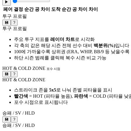
▶
페어
결정 순간 공 차이
도착 순간 공 차이
차이
투구 프로필
💾
?
투구 프로필
주요 투구 지표를
레이더 차트
로 시각화
각 축의 값은 해당 시즌 전체 선수 대비
백분위(%)
입니다
100에 가까울수록 상위권 (ERA, WHIP, BB/9 등 낮을수
하단 시즌 범례를 클릭해 복수 시즌 비교 가능
HOT & COLD ZONE
포수 시점
💾
?
HOT & COLD ZONE
스트라이크 존을
5x5
로 나눠 존별 피타율을 표시
빨간색
= HOT (피타율 높음),
파란색
= COLD (피타율 낮
포수 시점으로 표시됩니다
승패 / SV / HLD
💾
?
승패 / SV / HLD