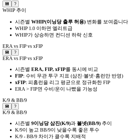
💾
?
WHIP 추이
시즌별
WHIP(이닝당 출루 허용)
변화를 보여줍니다
WHIP 1.0 이하면 엘리트급
WHIP가 상승하면 컨디션 하락 신호
ERA vs FIP vs xFIP
💾
?
ERA vs FIP vs xFIP
시즌별
ERA, FIP, xFIP
를 동시에 비교
FIP
: 수비 무관 투구 지표 (삼진·볼넷·홈런만 반영)
xFIP
: 피홈런을 리그 평균으로 정규화한 FIP
ERA > FIP면 수비/운이 나빴을 가능성
K/9 & BB/9
💾
?
K/9 & BB/9
시즌별
9이닝당 삼진(K/9)
과
볼넷(BB/9)
추이
K/9이 높고 BB/9이 낮을수록 좋은 투수
K/9 - BB/9 차이가 클수록 지배적