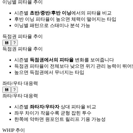
이닝별 피타율 추이
시즌별
초반/중반/후반 이닝
에서의 피타율 비교
후반 이닝 피타율이 높으면 체력이 떨어지는 타입
이닝별 패턴으로 스태미나 분석 가능
득점권 피타율 추이
💾
?
득점권 피타율 추이
시즌별
득점권에서의 피타율
변화를 보여줍니다
득점권 피타율이 전체보다 낮으면 위기 관리 능력이 뛰어
높으면 득점권에서 무너지는 타입
좌타/우타 대응력
💾
?
좌타/우타 대응력
시즌별
좌타자/우타자
상대 피타율 비교
좌우 차이가 작을수록 균형 잡힌 투수
한쪽에 약하면 원포인트 릴리프 기용 가능성
WHIP 추이