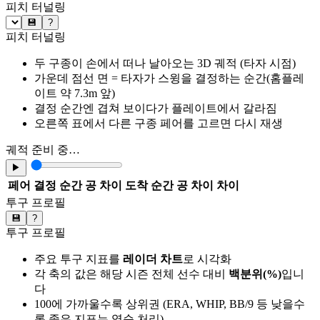
피치 터널링
💾
?
피치 터널링
두 구종이 손에서 떠나 날아오는 3D 궤적 (타자 시점)
가운데 점선 면 = 타자가 스윙을 결정하는 순간(홈플레
이트 약 7.3m 앞)
결정 순간엔 겹쳐 보이다가 플레이트에서 갈라짐
오른쪽 표에서 다른 구종 페어를 고르면 다시 재생
궤적 준비 중…
▶
페어
결정 순간 공 차이
도착 순간 공 차이
차이
투구 프로필
💾
?
투구 프로필
주요 투구 지표를
레이더 차트
로 시각화
각 축의 값은 해당 시즌 전체 선수 대비
백분위(%)
입니
다
100에 가까울수록 상위권 (ERA, WHIP, BB/9 등 낮을수
록 좋은 지표는 역순 처리)