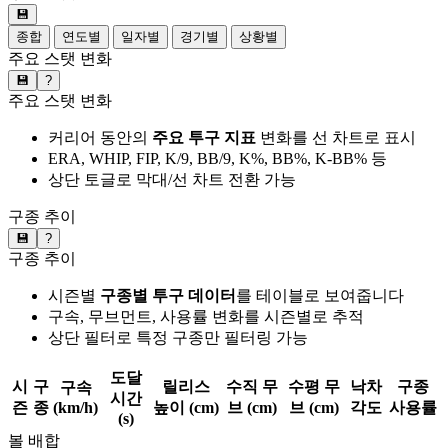
💾
종합
연도별
일자별
경기별
상황별
주요 스탯 변화
💾
?
주요 스탯 변화
커리어 동안의
주요 투구 지표
변화를 선 차트로 표시
ERA, WHIP, FIP, K/9, BB/9, K%, BB%, K-BB% 등
상단 토글로 막대/선 차트 전환 가능
구종 추이
💾
?
구종 추이
시즌별
구종별 투구 데이터
를 테이블로 보여줍니다
구속, 무브먼트, 사용률 변화를 시즌별로 추적
상단 필터로 특정 구종만 필터링 가능
도달
시
구
릴리스
수직 무
수평 무
낙차
구종
구속
시간
즌
종
(km/h)
높이 (cm)
브 (cm)
브 (cm)
각도
사용률
(s)
볼 배합