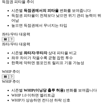
득점권 피타율 추이
시즌별
득점권에서의 피타율
변화를 보여줍니다
득점권 피타율이 전체보다 낮으면 위기 관리 능력이 뛰
어남
높으면 득점권에서 무너지는 타입
좌타/우타 대응력
💾
?
좌타/우타 대응력
시즌별
좌타자/우타자
상대 피타율 비교
좌우 차이가 작을수록 균형 잡힌 투수
한쪽에 약하면 원포인트 릴리프 기용 가능성
WHIP 추이
💾
?
WHIP 추이
시즌별
WHIP(이닝당 출루 허용)
변화를 보여줍니다
WHIP 1.0 이하면 엘리트급
WHIP가 상승하면 컨디션 하락 신호