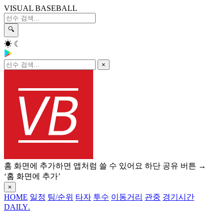
VISUAL BASEBALL
🔍
☀
☾
×
홈 화면에 추가하면 앱처럼 쓸 수 있어요
하단 공유 버튼 →
‘홈 화면에 추가’
×
HOME
일정
팀/순위
타자
투수
이동거리
관중
경기시간
DAILY
.