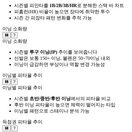
시즌별 피안타를
1B/2B/3B/HR
로 분해한 스택 바 차트
피홈런(HR) 비율이 높으면 장타에 취약한 투수
시즌 간 피장타 패턴 변화를 추적 가능
이닝 소화량
💾
?
이닝 소화량
시즌별
투구 이닝(IP)
추이를 보여줍니다
선발은 보통 150+ 이닝, 불펜은 50~70이닝 내외
이닝이 급감하면 부상이나 역할 변경 가능성
이닝별 피타율 추이
💾
?
이닝별 피타율 추이
시즌별
초반/중반/후반 이닝
에서의 피타율 비교
후반 이닝 피타율이 높으면 체력이 떨어지는 타입
이닝별 패턴으로 스태미나 분석 가능
득점권 피타율 추이
💾
?