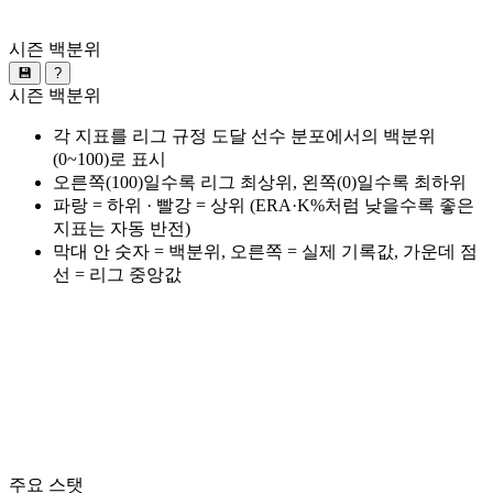
시즌 백분위
💾
?
시즌 백분위
각 지표를 리그 규정 도달 선수 분포에서의 백분위
(0~100)로 표시
오른쪽(100)일수록 리그 최상위, 왼쪽(0)일수록 최하위
파랑 = 하위 · 빨강 = 상위 (ERA·K%처럼 낮을수록 좋은
지표는 자동 반전)
막대 안 숫자 = 백분위, 오른쪽 = 실제 기록값, 가운데 점
선 = 리그 중앙값
주요 스탯