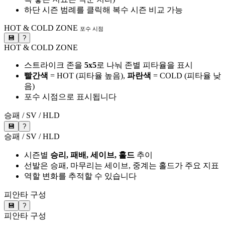
하단 시즌 범례를 클릭해 복수 시즌 비교 가능
HOT & COLD ZONE
포수 시점
💾
?
HOT & COLD ZONE
스트라이크 존을
5x5
로 나눠 존별 피타율을 표시
빨간색
= HOT (피타율 높음),
파란색
= COLD (피타율 낮
음)
포수 시점으로 표시됩니다
승패 / SV / HLD
💾
?
승패 / SV / HLD
시즌별
승리, 패배, 세이브, 홀드
추이
선발은 승패, 마무리는 세이브, 중계는 홀드가 주요 지표
역할 변화를 추적할 수 있습니다
피안타 구성
💾
?
피안타 구성