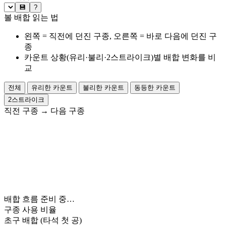
💾
?
볼 배합 읽는 법
왼쪽 = 직전에 던진 구종, 오른쪽 = 바로 다음에 던진 구
종
카운트 상황(유리·불리·2스트라이크)별 배합 변화를 비
교
전체
유리한 카운트
불리한 카운트
동등한 카운트
2스트라이크
직전 구종
→
다음 구종
배합 흐름 준비 중…
구종 사용 비율
초구 배합
(타석 첫 공)