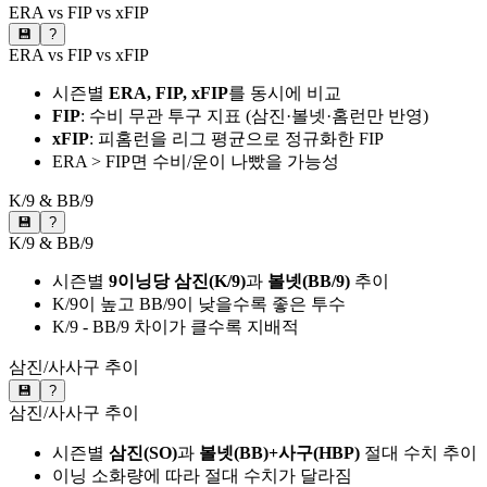
ERA vs FIP vs xFIP
💾
?
ERA vs FIP vs xFIP
시즌별
ERA, FIP, xFIP
를 동시에 비교
FIP
: 수비 무관 투구 지표 (삼진·볼넷·홈런만 반영)
xFIP
: 피홈런을 리그 평균으로 정규화한 FIP
ERA > FIP면 수비/운이 나빴을 가능성
K/9 & BB/9
💾
?
K/9 & BB/9
시즌별
9이닝당 삼진(K/9)
과
볼넷(BB/9)
추이
K/9이 높고 BB/9이 낮을수록 좋은 투수
K/9 - BB/9 차이가 클수록 지배적
삼진/사사구 추이
💾
?
삼진/사사구 추이
시즌별
삼진(SO)
과
볼넷(BB)+사구(HBP)
절대 수치 추이
이닝 소화량에 따라 절대 수치가 달라짐