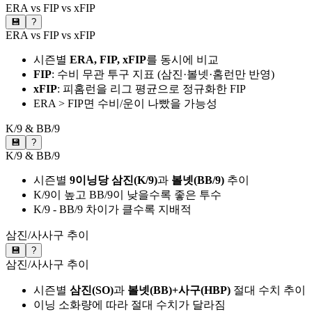
ERA vs FIP vs xFIP
💾
?
ERA vs FIP vs xFIP
시즌별
ERA, FIP, xFIP
를 동시에 비교
FIP
: 수비 무관 투구 지표 (삼진·볼넷·홈런만 반영)
xFIP
: 피홈런을 리그 평균으로 정규화한 FIP
ERA > FIP면 수비/운이 나빴을 가능성
K/9 & BB/9
💾
?
K/9 & BB/9
시즌별
9이닝당 삼진(K/9)
과
볼넷(BB/9)
추이
K/9이 높고 BB/9이 낮을수록 좋은 투수
K/9 - BB/9 차이가 클수록 지배적
삼진/사사구 추이
💾
?
삼진/사사구 추이
시즌별
삼진(SO)
과
볼넷(BB)+사구(HBP)
절대 수치 추이
이닝 소화량에 따라 절대 수치가 달라짐