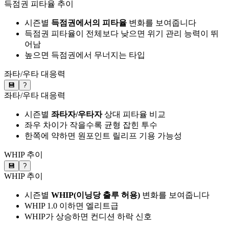
득점권 피타율 추이
시즌별
득점권에서의 피타율
변화를 보여줍니다
득점권 피타율이 전체보다 낮으면 위기 관리 능력이 뛰
어남
높으면 득점권에서 무너지는 타입
좌타/우타 대응력
💾
?
좌타/우타 대응력
시즌별
좌타자/우타자
상대 피타율 비교
좌우 차이가 작을수록 균형 잡힌 투수
한쪽에 약하면 원포인트 릴리프 기용 가능성
WHIP 추이
💾
?
WHIP 추이
시즌별
WHIP(이닝당 출루 허용)
변화를 보여줍니다
WHIP 1.0 이하면 엘리트급
WHIP가 상승하면 컨디션 하락 신호