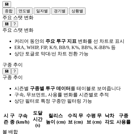
💾
종합
연도별
일자별
경기별
상황별
주요 스탯 변화
💾
?
주요 스탯 변화
커리어 동안의
주요 투구 지표
변화를 선 차트로 표시
ERA, WHIP, FIP, K/9, BB/9, K%, BB%, K-BB% 등
상단 토글로 막대/선 차트 전환 가능
구종 추이
💾
?
구종 추이
시즌별
구종별 투구 데이터
를 테이블로 보여줍니다
구속, 무브먼트, 사용률 변화를 시즌별로 추적
상단 필터로 특정 구종만 필터링 가능
도달
시
구
릴리스
수직 무
수평 무
낙차
구종
구속
시간
즌
종
(km/h)
높이 (cm)
브 (cm)
브 (cm)
각도
사용률
(s)
볼 배합