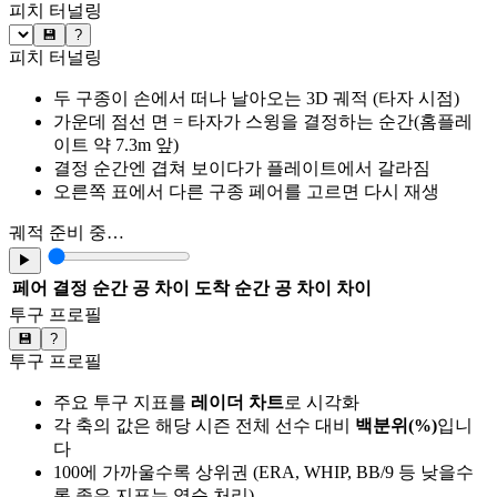
피치 터널링
💾
?
피치 터널링
두 구종이 손에서 떠나 날아오는 3D 궤적 (타자 시점)
가운데 점선 면 = 타자가 스윙을 결정하는 순간(홈플레
이트 약 7.3m 앞)
결정 순간엔 겹쳐 보이다가 플레이트에서 갈라짐
오른쪽 표에서 다른 구종 페어를 고르면 다시 재생
궤적 준비 중…
▶
페어
결정 순간 공 차이
도착 순간 공 차이
차이
투구 프로필
💾
?
투구 프로필
주요 투구 지표를
레이더 차트
로 시각화
각 축의 값은 해당 시즌 전체 선수 대비
백분위(%)
입니
다
100에 가까울수록 상위권 (ERA, WHIP, BB/9 등 낮을수
록 좋은 지표는 역순 처리)