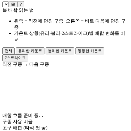
💾
?
볼 배합 읽는 법
왼쪽 = 직전에 던진 구종, 오른쪽 = 바로 다음에 던진 구
종
카운트 상황(유리·불리·2스트라이크)별 배합 변화를 비
교
전체
유리한 카운트
불리한 카운트
동등한 카운트
2스트라이크
직전 구종
→
다음 구종
배합 흐름 준비 중…
구종 사용 비율
초구 배합
(타석 첫 공)