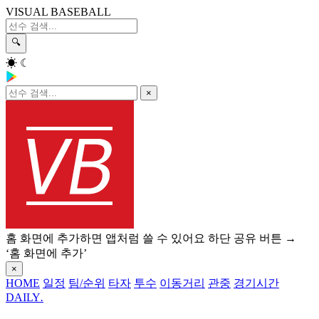
VISUAL BASEBALL
🔍
☀
☾
×
홈 화면에 추가하면 앱처럼 쓸 수 있어요
하단 공유 버튼 →
‘홈 화면에 추가’
×
HOME
일정
팀/순위
타자
투수
이동거리
관중
경기시간
DAILY
.