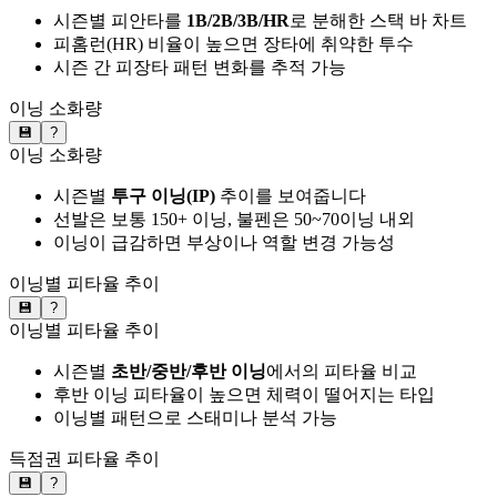
시즌별 피안타를
1B/2B/3B/HR
로 분해한 스택 바 차트
피홈런(HR) 비율이 높으면 장타에 취약한 투수
시즌 간 피장타 패턴 변화를 추적 가능
이닝 소화량
💾
?
이닝 소화량
시즌별
투구 이닝(IP)
추이를 보여줍니다
선발은 보통 150+ 이닝, 불펜은 50~70이닝 내외
이닝이 급감하면 부상이나 역할 변경 가능성
이닝별 피타율 추이
💾
?
이닝별 피타율 추이
시즌별
초반/중반/후반 이닝
에서의 피타율 비교
후반 이닝 피타율이 높으면 체력이 떨어지는 타입
이닝별 패턴으로 스태미나 분석 가능
득점권 피타율 추이
💾
?