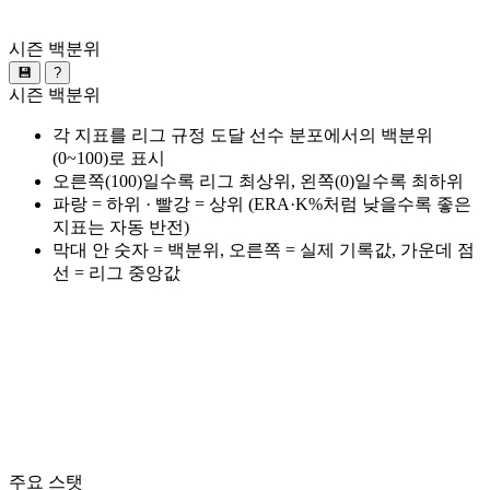
시즌 백분위
💾
?
시즌 백분위
각 지표를 리그 규정 도달 선수 분포에서의 백분위
(0~100)로 표시
오른쪽(100)일수록 리그 최상위, 왼쪽(0)일수록 최하위
파랑 = 하위 · 빨강 = 상위 (ERA·K%처럼 낮을수록 좋은
지표는 자동 반전)
막대 안 숫자 = 백분위, 오른쪽 = 실제 기록값, 가운데 점
선 = 리그 중앙값
주요 스탯