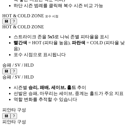
하단 시즌 범례를 클릭해 복수 시즌 비교 가능
HOT & COLD ZONE
포수 시점
💾
?
HOT & COLD ZONE
스트라이크 존을
5x5
로 나눠 존별 피타율을 표시
빨간색
= HOT (피타율 높음),
파란색
= COLD (피타율 낮
음)
포수 시점으로 표시됩니다
승패 / SV / HLD
💾
?
승패 / SV / HLD
시즌별
승리, 패배, 세이브, 홀드
추이
선발은 승패, 마무리는 세이브, 중계는 홀드가 주요 지표
역할 변화를 추적할 수 있습니다
피안타 구성
💾
?
피안타 구성