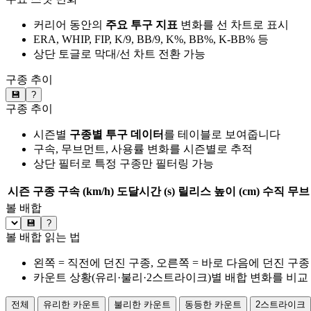
커리어 동안의
주요 투구 지표
변화를 선 차트로 표시
ERA, WHIP, FIP, K/9, BB/9, K%, BB%, K-BB% 등
상단 토글로 막대/선 차트 전환 가능
구종 추이
💾
?
구종 추이
시즌별
구종별 투구 데이터
를 테이블로 보여줍니다
구속, 무브먼트, 사용률 변화를 시즌별로 추적
상단 필터로 특정 구종만 필터링 가능
시즌
구종
구속 (km/h)
도달시간 (s)
릴리스 높이 (cm)
수직 무브 
볼 배합
💾
?
볼 배합 읽는 법
왼쪽 = 직전에 던진 구종, 오른쪽 = 바로 다음에 던진 구종
카운트 상황(유리·불리·2스트라이크)별 배합 변화를 비교
전체
유리한 카운트
불리한 카운트
동등한 카운트
2스트라이크