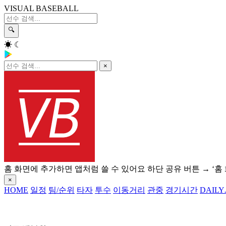
VISUAL BASEBALL
🔍
☀
☾
×
홈 화면에 추가하면 앱처럼 쓸 수 있어요
하단 공유 버튼 → ‘홈
×
HOME
일정
팀/순위
타자
투수
이동거리
관중
경기시간
DAILY