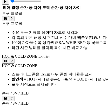
▶
페어
결정 순간 공 차이
도착 순간 공 차이
차이
투구 프로필
💾
?
투구 프로필
주요 투구 지표를
레이더 차트
로 시각화
각 축의 값은 해당 시즌 전체 선수 대비
백분위(%)
입니다
100에 가까울수록 상위권 (ERA, WHIP, BB/9 등 낮을수
하단 시즌 범례를 클릭해 복수 시즌 비교 가능
HOT & COLD ZONE
포수 시점
💾
?
HOT & COLD ZONE
스트라이크 존을
5x5
로 나눠 존별 피타율을 표시
빨간색
= HOT (피타율 높음),
파란색
= COLD (피타율 낮
포수 시점으로 표시됩니다
승패 / SV / HLD
💾
?
승패 / SV / HLD