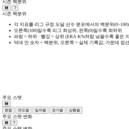
시즌 백분위
💾
?
시즌 백분위
각 지표를 리그 규정 도달 선수 분포에서의 백분위(0~100
오른쪽(100)일수록 리그 최상위, 왼쪽(0)일수록 최하위
파랑 = 하위 · 빨강 = 상위 (ERA·K%처럼 낮을수록 좋은
막대 안 숫자 = 백분위, 오른쪽 = 실제 기록값, 가운데 점
주요 스탯
💾
종합
연도별
일자별
경기별
상황별
주요 스탯 변화
💾
?
주요 스탯 변화