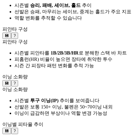
시즌별
승리, 패배, 세이브, 홀드
추이
선발은 승패, 마무리는 세이브, 중계는 홀드가 주요 지표
역할 변화를 추적할 수 있습니다
피안타 구성
💾
?
피안타 구성
시즌별 피안타를
1B/2B/3B/HR
로 분해한 스택 바 차트
피홈런(HR) 비율이 높으면 장타에 취약한 투수
시즌 간 피장타 패턴 변화를 추적 가능
이닝 소화량
💾
?
이닝 소화량
시즌별
투구 이닝(IP)
추이를 보여줍니다
선발은 보통 150+ 이닝, 불펜은 50~70이닝 내외
이닝이 급감하면 부상이나 역할 변경 가능성
이닝별 피타율 추이
💾
?