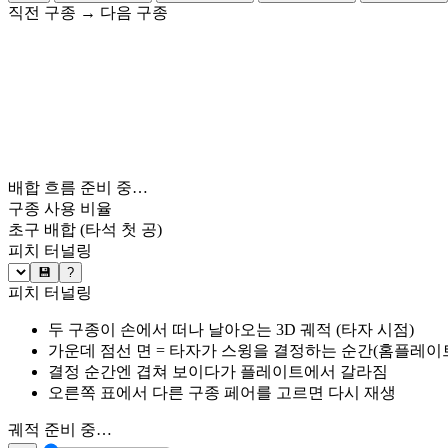
직전 구종
→
다음 구종
배합 흐름 준비 중…
구종 사용 비율
초구 배합
(타석 첫 공)
피치 터널링
💾
?
피치 터널링
두 구종이 손에서 떠나 날아오는 3D 궤적 (타자 시점)
가운데 점선 면 = 타자가 스윙을 결정하는 순간(홈플레이트 약
결정 순간엔 겹쳐 보이다가 플레이트에서 갈라짐
오른쪽 표에서 다른 구종 페어를 고르면 다시 재생
궤적 준비 중…