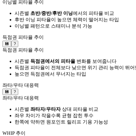
이닝별 피타율 추이
시즌별
초반/중반/후반 이닝
에서의 피타율 비교
후반 이닝 피타율이 높으면 체력이 떨어지는 타입
이닝별 패턴으로 스태미나 분석 가능
득점권 피타율 추이
💾
?
득점권 피타율 추이
시즌별
득점권에서의 피타율
변화를 보여줍니다
득점권 피타율이 전체보다 낮으면 위기 관리 능력이 뛰어
높으면 득점권에서 무너지는 타입
좌타/우타 대응력
💾
?
좌타/우타 대응력
시즌별
좌타자/우타자
상대 피타율 비교
좌우 차이가 작을수록 균형 잡힌 투수
한쪽에 약하면 원포인트 릴리프 기용 가능성
WHIP 추이