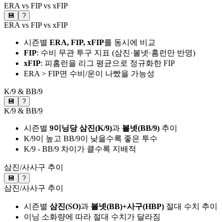
ERA vs FIP vs xFIP
💾
?
ERA vs FIP vs xFIP
시즌별
ERA, FIP, xFIP
를 동시에 비교
FIP
: 수비 무관 투구 지표 (삼진·볼넷·홈런만 반영)
xFIP
: 피홈런을 리그 평균으로 정규화한 FIP
ERA > FIP면 수비/운이 나빴을 가능성
K/9 & BB/9
💾
?
K/9 & BB/9
시즌별
9이닝당 삼진(K/9)
과
볼넷(BB/9)
추이
K/9이 높고 BB/9이 낮을수록 좋은 투수
K/9 - BB/9 차이가 클수록 지배적
삼진/사사구 추이
💾
?
삼진/사사구 추이
시즌별
삼진(SO)
과
볼넷(BB)+사구(HBP)
절대 수치 추이
이닝 소화량에 따라 절대 수치가 달라짐