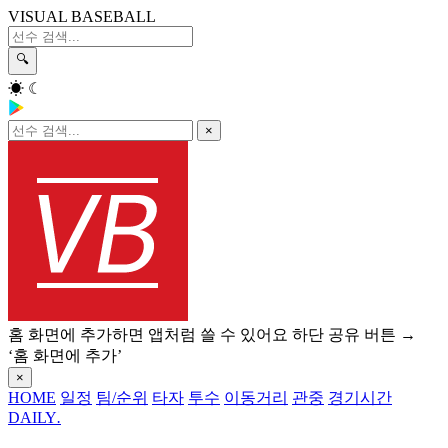
VISUAL BASEBALL
🔍
☀
☾
×
홈 화면에 추가하면 앱처럼 쓸 수 있어요
하단 공유 버튼 →
‘홈 화면에 추가’
×
HOME
일정
팀/순위
타자
투수
이동거리
관중
경기시간
DAILY
.