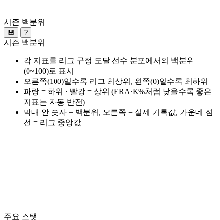
시즌 백분위
💾
?
시즌 백분위
각 지표를 리그 규정 도달 선수 분포에서의 백분위
(0~100)로 표시
오른쪽(100)일수록 리그 최상위, 왼쪽(0)일수록 최하위
파랑 = 하위 · 빨강 = 상위 (ERA·K%처럼 낮을수록 좋은
지표는 자동 반전)
막대 안 숫자 = 백분위, 오른쪽 = 실제 기록값, 가운데 점
선 = 리그 중앙값
주요 스탯