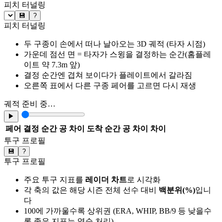
피치 터널링
💾
?
피치 터널링
두 구종이 손에서 떠나 날아오는 3D 궤적 (타자 시점)
가운데 점선 면 = 타자가 스윙을 결정하는 순간(홈플레
이트 약 7.3m 앞)
결정 순간엔 겹쳐 보이다가 플레이트에서 갈라짐
오른쪽 표에서 다른 구종 페어를 고르면 다시 재생
궤적 준비 중…
▶
페어
결정 순간 공 차이
도착 순간 공 차이
차이
투구 프로필
💾
?
투구 프로필
주요 투구 지표를
레이더 차트
로 시각화
각 축의 값은 해당 시즌 전체 선수 대비
백분위(%)
입니
다
100에 가까울수록 상위권 (ERA, WHIP, BB/9 등 낮을수
록 좋은 지표는 역순 처리)