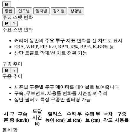
💾
종합
연도별
일자별
경기별
상황별
주요 스탯 변화
💾
?
주요 스탯 변화
커리어 동안의
주요 투구 지표
변화를 선 차트로 표시
ERA, WHIP, FIP, K/9, BB/9, K%, BB%, K-BB% 등
상단 토글로 막대/선 차트 전환 가능
구종 추이
💾
?
구종 추이
시즌별
구종별 투구 데이터
를 테이블로 보여줍니다
구속, 무브먼트, 사용률 변화를 시즌별로 추적
상단 필터로 특정 구종만 필터링 가능
도달
시
구
릴리스
수직 무
수평 무
낙차
구종
구속
시간
즌
종
(km/h)
높이 (cm)
브 (cm)
브 (cm)
각도
사용률
(s)
볼 배합