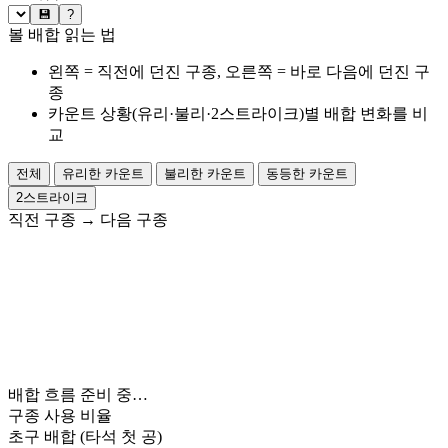
💾
?
볼 배합 읽는 법
왼쪽 = 직전에 던진 구종, 오른쪽 = 바로 다음에 던진 구
종
카운트 상황(유리·불리·2스트라이크)별 배합 변화를 비
교
전체
유리한 카운트
불리한 카운트
동등한 카운트
2스트라이크
직전 구종
→
다음 구종
배합 흐름 준비 중…
구종 사용 비율
초구 배합
(타석 첫 공)