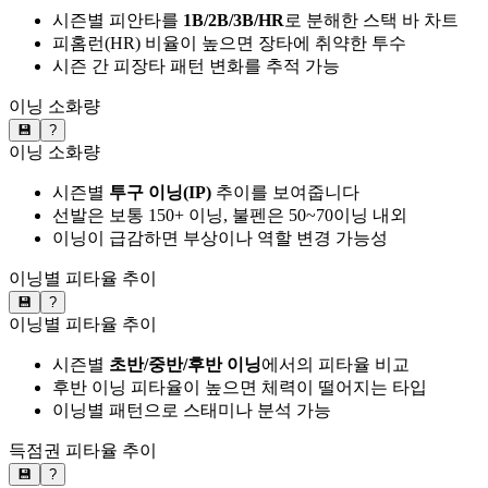
시즌별 피안타를
1B/2B/3B/HR
로 분해한 스택 바 차트
피홈런(HR) 비율이 높으면 장타에 취약한 투수
시즌 간 피장타 패턴 변화를 추적 가능
이닝 소화량
💾
?
이닝 소화량
시즌별
투구 이닝(IP)
추이를 보여줍니다
선발은 보통 150+ 이닝, 불펜은 50~70이닝 내외
이닝이 급감하면 부상이나 역할 변경 가능성
이닝별 피타율 추이
💾
?
이닝별 피타율 추이
시즌별
초반/중반/후반 이닝
에서의 피타율 비교
후반 이닝 피타율이 높으면 체력이 떨어지는 타입
이닝별 패턴으로 스태미나 분석 가능
득점권 피타율 추이
💾
?