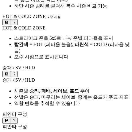
하단 시즌 범례를 클릭해 복수 시즌 비교 가능
HOT & COLD ZONE
포수 시점
💾
?
HOT & COLD ZONE
스트라이크 존을
5x5
로 나눠 존별 피타율을 표시
빨간색
= HOT (피타율 높음),
파란색
= COLD (피타율 낮
음)
포수 시점으로 표시됩니다
승패 / SV / HLD
💾
?
승패 / SV / HLD
시즌별
승리, 패배, 세이브, 홀드
추이
선발은 승패, 마무리는 세이브, 중계는 홀드가 주요 지표
역할 변화를 추적할 수 있습니다
피안타 구성
💾
?
피안타 구성