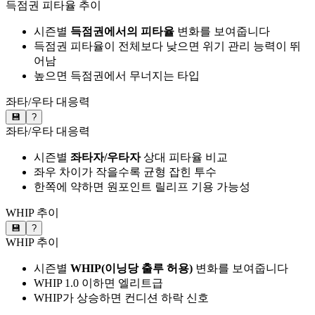
득점권 피타율 추이
시즌별
득점권에서의 피타율
변화를 보여줍니다
득점권 피타율이 전체보다 낮으면 위기 관리 능력이 뛰
어남
높으면 득점권에서 무너지는 타입
좌타/우타 대응력
💾
?
좌타/우타 대응력
시즌별
좌타자/우타자
상대 피타율 비교
좌우 차이가 작을수록 균형 잡힌 투수
한쪽에 약하면 원포인트 릴리프 기용 가능성
WHIP 추이
💾
?
WHIP 추이
시즌별
WHIP(이닝당 출루 허용)
변화를 보여줍니다
WHIP 1.0 이하면 엘리트급
WHIP가 상승하면 컨디션 하락 신호