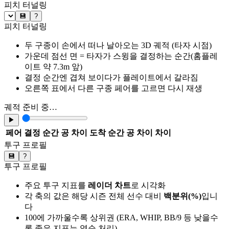
피치 터널링
💾
?
피치 터널링
두 구종이 손에서 떠나 날아오는 3D 궤적 (타자 시점)
가운데 점선 면 = 타자가 스윙을 결정하는 순간(홈플레
이트 약 7.3m 앞)
결정 순간엔 겹쳐 보이다가 플레이트에서 갈라짐
오른쪽 표에서 다른 구종 페어를 고르면 다시 재생
궤적 준비 중…
▶
페어
결정 순간 공 차이
도착 순간 공 차이
차이
투구 프로필
💾
?
투구 프로필
주요 투구 지표를
레이더 차트
로 시각화
각 축의 값은 해당 시즌 전체 선수 대비
백분위(%)
입니
다
100에 가까울수록 상위권 (ERA, WHIP, BB/9 등 낮을수
록 좋은 지표는 역순 처리)