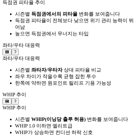
득점권 피타율 추이
시즌별
득점권에서의 피타율
변화를 보여줍니다
득점권 피타율이 전체보다 낮으면 위기 관리 능력이 뛰
어남
높으면 득점권에서 무너지는 타입
좌타/우타 대응력
💾
?
좌타/우타 대응력
시즌별
좌타자/우타자
상대 피타율 비교
좌우 차이가 작을수록 균형 잡힌 투수
한쪽에 약하면 원포인트 릴리프 기용 가능성
WHIP 추이
💾
?
WHIP 추이
시즌별
WHIP(이닝당 출루 허용)
변화를 보여줍니다
WHIP 1.0 이하면 엘리트급
WHIP가 상승하면 컨디션 하락 신호