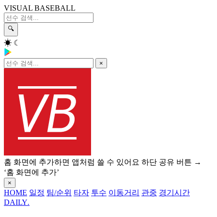
VISUAL BASEBALL
🔍
☀
☾
×
홈 화면에 추가하면 앱처럼 쓸 수 있어요
하단 공유 버튼 →
‘홈 화면에 추가’
×
HOME
일정
팀/순위
타자
투수
이동거리
관중
경기시간
DAILY
.