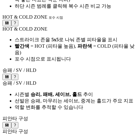
하단 시즌 범례를 클릭해 복수 시즌 비교 가능
HOT & COLD ZONE
포수 시점
💾
?
HOT & COLD ZONE
스트라이크 존을
5x5
로 나눠 존별 피타율을 표시
빨간색
= HOT (피타율 높음),
파란색
= COLD (피타율 낮
음)
포수 시점으로 표시됩니다
승패 / SV / HLD
💾
?
승패 / SV / HLD
시즌별
승리, 패배, 세이브, 홀드
추이
선발은 승패, 마무리는 세이브, 중계는 홀드가 주요 지표
역할 변화를 추적할 수 있습니다
피안타 구성
💾
?
피안타 구성