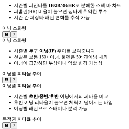
시즌별 피안타를
1B/2B/3B/HR
로 분해한 스택 바 차트
피홈런(HR) 비율이 높으면 장타에 취약한 투수
시즌 간 피장타 패턴 변화를 추적 가능
이닝 소화량
💾
?
이닝 소화량
시즌별
투구 이닝(IP)
추이를 보여줍니다
선발은 보통 150+ 이닝, 불펜은 50~70이닝 내외
이닝이 급감하면 부상이나 역할 변경 가능성
이닝별 피타율 추이
💾
?
이닝별 피타율 추이
시즌별
초반/중반/후반 이닝
에서의 피타율 비교
후반 이닝 피타율이 높으면 체력이 떨어지는 타입
이닝별 패턴으로 스태미나 분석 가능
득점권 피타율 추이
💾
?