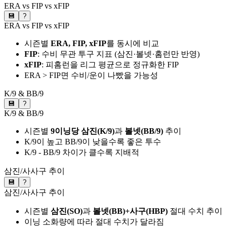
ERA vs FIP vs xFIP
💾
?
ERA vs FIP vs xFIP
시즌별
ERA, FIP, xFIP
를 동시에 비교
FIP
: 수비 무관 투구 지표 (삼진·볼넷·홈런만 반영)
xFIP
: 피홈런을 리그 평균으로 정규화한 FIP
ERA > FIP면 수비/운이 나빴을 가능성
K/9 & BB/9
💾
?
K/9 & BB/9
시즌별
9이닝당 삼진(K/9)
과
볼넷(BB/9)
추이
K/9이 높고 BB/9이 낮을수록 좋은 투수
K/9 - BB/9 차이가 클수록 지배적
삼진/사사구 추이
💾
?
삼진/사사구 추이
시즌별
삼진(SO)
과
볼넷(BB)+사구(HBP)
절대 수치 추이
이닝 소화량에 따라 절대 수치가 달라짐