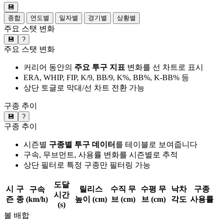
💾
종합
연도별
일자별
경기별
상황별
주요 스탯 변화
💾
?
주요 스탯 변화
커리어 동안의
주요 투구 지표
변화를 선 차트로 표시
ERA, WHIP, FIP, K/9, BB/9, K%, BB%, K-BB% 등
상단 토글로 막대/선 차트 전환 가능
구종 추이
💾
?
구종 추이
시즌별
구종별 투구 데이터
를 테이블로 보여줍니다
구속, 무브먼트, 사용률 변화를 시즌별로 추적
상단 필터로 특정 구종만 필터링 가능
도달
시
구
릴리스
수직 무
수평 무
낙차
구종
구속
시간
즌
종
(km/h)
높이 (cm)
브 (cm)
브 (cm)
각도
사용률
(s)
볼 배합