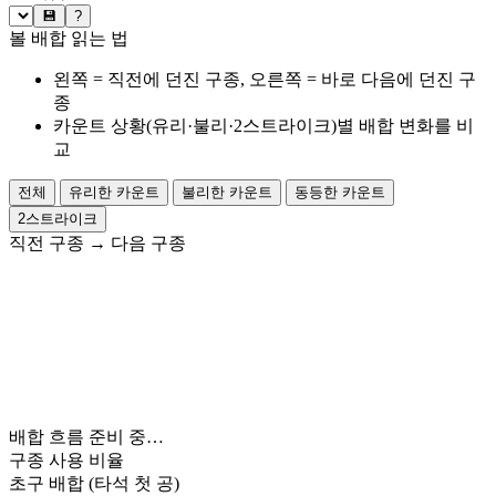
💾
?
볼 배합 읽는 법
왼쪽 = 직전에 던진 구종, 오른쪽 = 바로 다음에 던진 구
종
카운트 상황(유리·불리·2스트라이크)별 배합 변화를 비
교
전체
유리한 카운트
불리한 카운트
동등한 카운트
2스트라이크
직전 구종
→
다음 구종
배합 흐름 준비 중…
구종 사용 비율
초구 배합
(타석 첫 공)