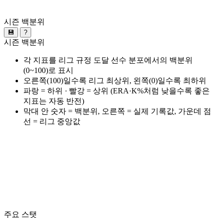
시즌 백분위
💾
?
시즌 백분위
각 지표를 리그 규정 도달 선수 분포에서의 백분위
(0~100)로 표시
오른쪽(100)일수록 리그 최상위, 왼쪽(0)일수록 최하위
파랑 = 하위 · 빨강 = 상위 (ERA·K%처럼 낮을수록 좋은
지표는 자동 반전)
막대 안 숫자 = 백분위, 오른쪽 = 실제 기록값, 가운데 점
선 = 리그 중앙값
주요 스탯