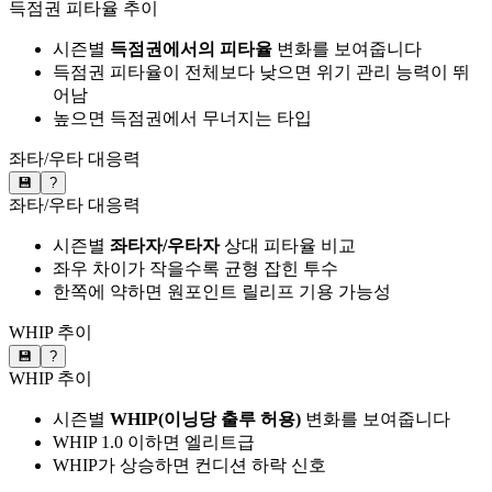
득점권 피타율 추이
시즌별
득점권에서의 피타율
변화를 보여줍니다
득점권 피타율이 전체보다 낮으면 위기 관리 능력이 뛰
어남
높으면 득점권에서 무너지는 타입
좌타/우타 대응력
💾
?
좌타/우타 대응력
시즌별
좌타자/우타자
상대 피타율 비교
좌우 차이가 작을수록 균형 잡힌 투수
한쪽에 약하면 원포인트 릴리프 기용 가능성
WHIP 추이
💾
?
WHIP 추이
시즌별
WHIP(이닝당 출루 허용)
변화를 보여줍니다
WHIP 1.0 이하면 엘리트급
WHIP가 상승하면 컨디션 하락 신호