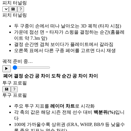
피치 터널링
💾
?
피치 터널링
두 구종이 손에서 떠나 날아오는 3D 궤적 (타자 시점)
가운데 점선 면 = 타자가 스윙을 결정하는 순간(홈플레
이트 약 7.3m 앞)
결정 순간엔 겹쳐 보이다가 플레이트에서 갈라짐
오른쪽 표에서 다른 구종 페어를 고르면 다시 재생
궤적 준비 중…
▶
페어
결정 순간 공 차이
도착 순간 공 차이
차이
투구 프로필
💾
?
투구 프로필
주요 투구 지표를
레이더 차트
로 시각화
각 축의 값은 해당 시즌 전체 선수 대비
백분위(%)
입니
다
100에 가까울수록 상위권 (ERA, WHIP, BB/9 등 낮을수
록 좋은 지표는 역순 처리)