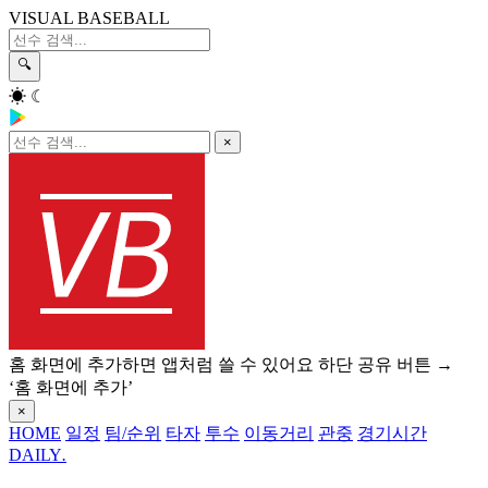
VISUAL BASEBALL
🔍
☀
☾
×
홈 화면에 추가하면 앱처럼 쓸 수 있어요
하단 공유 버튼 →
‘홈 화면에 추가’
×
HOME
일정
팀/순위
타자
투수
이동거리
관중
경기시간
DAILY
.