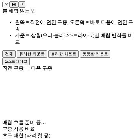
💾
?
볼 배합 읽는 법
왼쪽 = 직전에 던진 구종, 오른쪽 = 바로 다음에 던진 구
종
카운트 상황(유리·불리·2스트라이크)별 배합 변화를 비
교
전체
유리한 카운트
불리한 카운트
동등한 카운트
2스트라이크
직전 구종
→
다음 구종
배합 흐름 준비 중…
구종 사용 비율
초구 배합
(타석 첫 공)