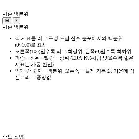
시즌 백분위
💾
?
시즌 백분위
각 지표를 리그 규정 도달 선수 분포에서의 백분위
(0~100)로 표시
오른쪽(100)일수록 리그 최상위, 왼쪽(0)일수록 최하위
파랑 = 하위 · 빨강 = 상위 (ERA·K%처럼 낮을수록 좋은
지표는 자동 반전)
막대 안 숫자 = 백분위, 오른쪽 = 실제 기록값, 가운데 점
선 = 리그 중앙값
주요 스탯