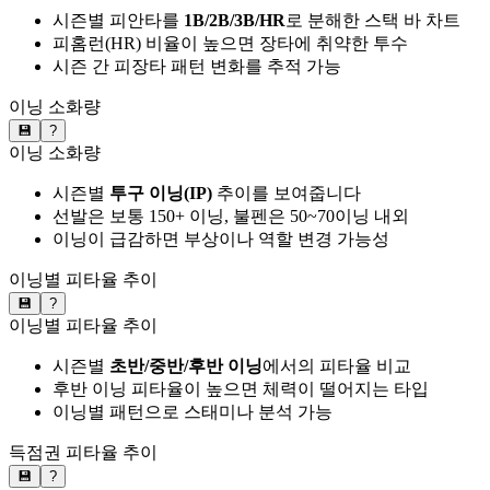
시즌별 피안타를
1B/2B/3B/HR
로 분해한 스택 바 차트
피홈런(HR) 비율이 높으면 장타에 취약한 투수
시즌 간 피장타 패턴 변화를 추적 가능
이닝 소화량
💾
?
이닝 소화량
시즌별
투구 이닝(IP)
추이를 보여줍니다
선발은 보통 150+ 이닝, 불펜은 50~70이닝 내외
이닝이 급감하면 부상이나 역할 변경 가능성
이닝별 피타율 추이
💾
?
이닝별 피타율 추이
시즌별
초반/중반/후반 이닝
에서의 피타율 비교
후반 이닝 피타율이 높으면 체력이 떨어지는 타입
이닝별 패턴으로 스태미나 분석 가능
득점권 피타율 추이
💾
?