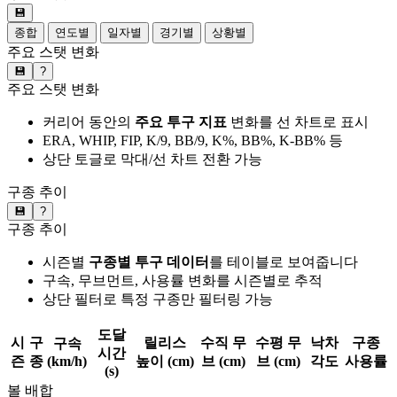
💾
종합
연도별
일자별
경기별
상황별
주요 스탯 변화
💾
?
주요 스탯 변화
커리어 동안의
주요 투구 지표
변화를 선 차트로 표시
ERA, WHIP, FIP, K/9, BB/9, K%, BB%, K-BB% 등
상단 토글로 막대/선 차트 전환 가능
구종 추이
💾
?
구종 추이
시즌별
구종별 투구 데이터
를 테이블로 보여줍니다
구속, 무브먼트, 사용률 변화를 시즌별로 추적
상단 필터로 특정 구종만 필터링 가능
도달
시
구
릴리스
수직 무
수평 무
낙차
구종
구속
시간
즌
종
(km/h)
높이 (cm)
브 (cm)
브 (cm)
각도
사용률
(s)
볼 배합