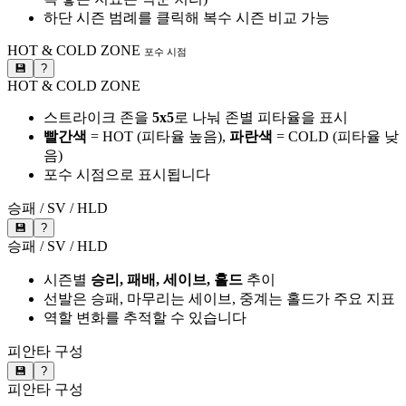
하단 시즌 범례를 클릭해 복수 시즌 비교 가능
HOT & COLD ZONE
포수 시점
💾
?
HOT & COLD ZONE
스트라이크 존을
5x5
로 나눠 존별 피타율을 표시
빨간색
= HOT (피타율 높음),
파란색
= COLD (피타율 낮
음)
포수 시점으로 표시됩니다
승패 / SV / HLD
💾
?
승패 / SV / HLD
시즌별
승리, 패배, 세이브, 홀드
추이
선발은 승패, 마무리는 세이브, 중계는 홀드가 주요 지표
역할 변화를 추적할 수 있습니다
피안타 구성
💾
?
피안타 구성