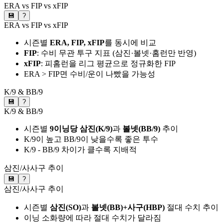
ERA vs FIP vs xFIP
💾
?
ERA vs FIP vs xFIP
시즌별
ERA, FIP, xFIP
를 동시에 비교
FIP
: 수비 무관 투구 지표 (삼진·볼넷·홈런만 반영)
xFIP
: 피홈런을 리그 평균으로 정규화한 FIP
ERA > FIP면 수비/운이 나빴을 가능성
K/9 & BB/9
💾
?
K/9 & BB/9
시즌별
9이닝당 삼진(K/9)
과
볼넷(BB/9)
추이
K/9이 높고 BB/9이 낮을수록 좋은 투수
K/9 - BB/9 차이가 클수록 지배적
삼진/사사구 추이
💾
?
삼진/사사구 추이
시즌별
삼진(SO)
과
볼넷(BB)+사구(HBP)
절대 수치 추이
이닝 소화량에 따라 절대 수치가 달라짐