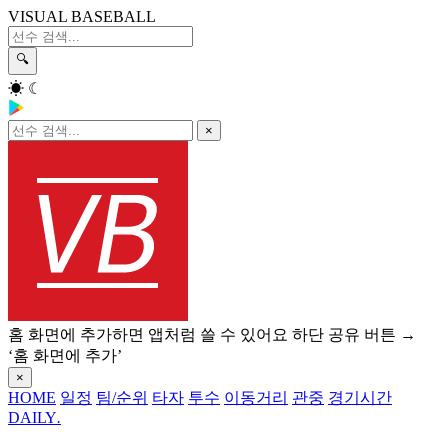
VISUAL BASEBALL
🔍
☀
☾
×
홈 화면에 추가하면 앱처럼 쓸 수 있어요
하단 공유 버튼 →
‘홈 화면에 추가’
×
HOME
일정
팀/순위
타자
투수
이동거리
관중
경기시간
DAILY
.