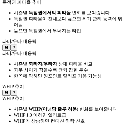
득점권 피타율 추이
시즌별
득점권에서의 피타율
변화를 보여줍니다
득점권 피타율이 전체보다 낮으면 위기 관리 능력이 뛰
어남
높으면 득점권에서 무너지는 타입
좌타/우타 대응력
💾
?
좌타/우타 대응력
시즌별
좌타자/우타자
상대 피타율 비교
좌우 차이가 작을수록 균형 잡힌 투수
한쪽에 약하면 원포인트 릴리프 기용 가능성
WHIP 추이
💾
?
WHIP 추이
시즌별
WHIP(이닝당 출루 허용)
변화를 보여줍니다
WHIP 1.0 이하면 엘리트급
WHIP가 상승하면 컨디션 하락 신호