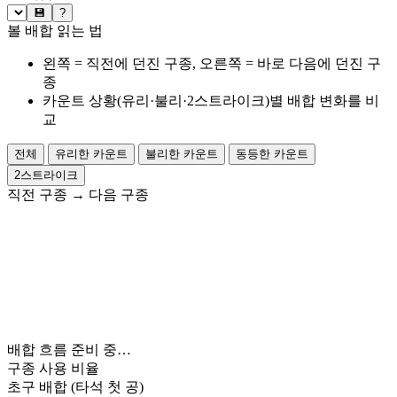
💾
?
볼 배합 읽는 법
왼쪽 = 직전에 던진 구종, 오른쪽 = 바로 다음에 던진 구
종
카운트 상황(유리·불리·2스트라이크)별 배합 변화를 비
교
전체
유리한 카운트
불리한 카운트
동등한 카운트
2스트라이크
직전 구종
→
다음 구종
배합 흐름 준비 중…
구종 사용 비율
초구 배합
(타석 첫 공)