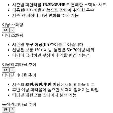
시즌별 피안타를
1B/2B/3B/HR
로 분해한 스택 바 차트
피홈런(HR) 비율이 높으면 장타에 취약한 투수
시즌 간 피장타 패턴 변화를 추적 가능
이닝 소화량
💾
?
이닝 소화량
시즌별
투구 이닝(IP)
추이를 보여줍니다
선발은 보통 150+ 이닝, 불펜은 50~70이닝 내외
이닝이 급감하면 부상이나 역할 변경 가능성
이닝별 피타율 추이
💾
?
이닝별 피타율 추이
시즌별
초반/중반/후반 이닝
에서의 피타율 비교
후반 이닝 피타율이 높으면 체력이 떨어지는 타입
이닝별 패턴으로 스태미나 분석 가능
득점권 피타율 추이
💾
?