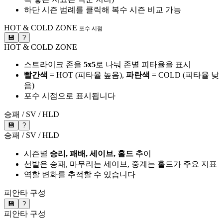
하단 시즌 범례를 클릭해 복수 시즌 비교 가능
HOT & COLD ZONE
포수 시점
💾
?
HOT & COLD ZONE
스트라이크 존을
5x5
로 나눠 존별 피타율을 표시
빨간색
= HOT (피타율 높음),
파란색
= COLD (피타율 낮
음)
포수 시점으로 표시됩니다
승패 / SV / HLD
💾
?
승패 / SV / HLD
시즌별
승리, 패배, 세이브, 홀드
추이
선발은 승패, 마무리는 세이브, 중계는 홀드가 주요 지표
역할 변화를 추적할 수 있습니다
피안타 구성
💾
?
피안타 구성