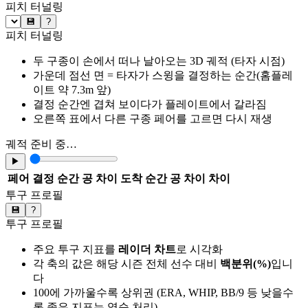
피치 터널링
💾
?
피치 터널링
두 구종이 손에서 떠나 날아오는 3D 궤적 (타자 시점)
가운데 점선 면 = 타자가 스윙을 결정하는 순간(홈플레
이트 약 7.3m 앞)
결정 순간엔 겹쳐 보이다가 플레이트에서 갈라짐
오른쪽 표에서 다른 구종 페어를 고르면 다시 재생
궤적 준비 중…
▶
페어
결정 순간 공 차이
도착 순간 공 차이
차이
투구 프로필
💾
?
투구 프로필
주요 투구 지표를
레이더 차트
로 시각화
각 축의 값은 해당 시즌 전체 선수 대비
백분위(%)
입니
다
100에 가까울수록 상위권 (ERA, WHIP, BB/9 등 낮을수
록 좋은 지표는 역순 처리)