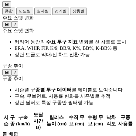
💾
종합
연도별
일자별
경기별
상황별
주요 스탯 변화
💾
?
주요 스탯 변화
커리어 동안의
주요 투구 지표
변화를 선 차트로 표시
ERA, WHIP, FIP, K/9, BB/9, K%, BB%, K-BB% 등
상단 토글로 막대/선 차트 전환 가능
구종 추이
💾
?
구종 추이
시즌별
구종별 투구 데이터
를 테이블로 보여줍니다
구속, 무브먼트, 사용률 변화를 시즌별로 추적
상단 필터로 특정 구종만 필터링 가능
도달
시
구
릴리스
수직 무
수평 무
낙차
구종
구속
시간
즌
종
(km/h)
높이 (cm)
브 (cm)
브 (cm)
각도
사용률
(s)
볼 배합