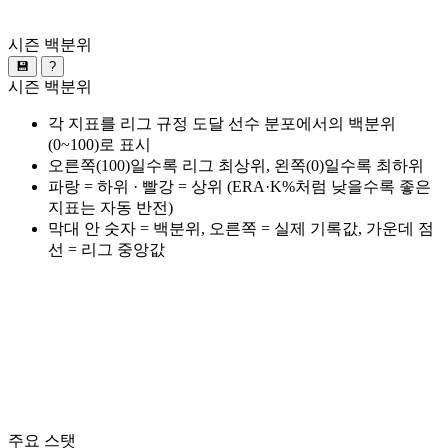
시즌 백분위
💾
?
시즌 백분위
각 지표를 리그 규정 도달 선수 분포에서의 백분위
(0~100)로 표시
오른쪽(100)일수록 리그 최상위, 왼쪽(0)일수록 최하위
파랑 = 하위 · 빨강 = 상위 (ERA·K%처럼 낮을수록 좋은
지표는 자동 반전)
막대 안 숫자 = 백분위, 오른쪽 = 실제 기록값, 가운데 점
선 = 리그 중앙값
주요 스탯