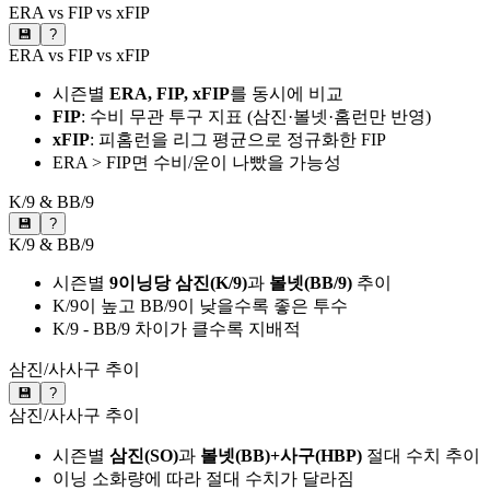
ERA vs FIP vs xFIP
💾
?
ERA vs FIP vs xFIP
시즌별
ERA, FIP, xFIP
를 동시에 비교
FIP
: 수비 무관 투구 지표 (삼진·볼넷·홈런만 반영)
xFIP
: 피홈런을 리그 평균으로 정규화한 FIP
ERA > FIP면 수비/운이 나빴을 가능성
K/9 & BB/9
💾
?
K/9 & BB/9
시즌별
9이닝당 삼진(K/9)
과
볼넷(BB/9)
추이
K/9이 높고 BB/9이 낮을수록 좋은 투수
K/9 - BB/9 차이가 클수록 지배적
삼진/사사구 추이
💾
?
삼진/사사구 추이
시즌별
삼진(SO)
과
볼넷(BB)+사구(HBP)
절대 수치 추이
이닝 소화량에 따라 절대 수치가 달라짐