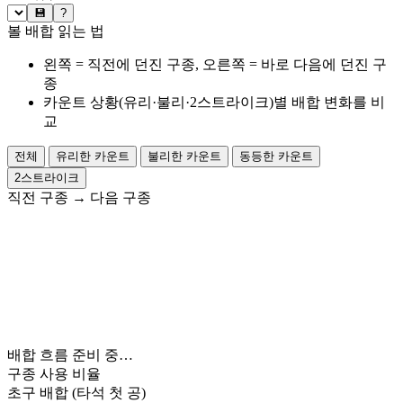
💾
?
볼 배합 읽는 법
왼쪽 = 직전에 던진 구종, 오른쪽 = 바로 다음에 던진 구
종
카운트 상황(유리·불리·2스트라이크)별 배합 변화를 비
교
전체
유리한 카운트
불리한 카운트
동등한 카운트
2스트라이크
직전 구종
→
다음 구종
배합 흐름 준비 중…
구종 사용 비율
초구 배합
(타석 첫 공)