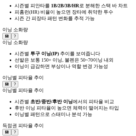
시즌별 피안타를
1B/2B/3B/HR
로 분해한 스택 바 차트
피홈런(HR) 비율이 높으면 장타에 취약한 투수
시즌 간 피장타 패턴 변화를 추적 가능
이닝 소화량
💾
?
이닝 소화량
시즌별
투구 이닝(IP)
추이를 보여줍니다
선발은 보통 150+ 이닝, 불펜은 50~70이닝 내외
이닝이 급감하면 부상이나 역할 변경 가능성
이닝별 피타율 추이
💾
?
이닝별 피타율 추이
시즌별
초반/중반/후반 이닝
에서의 피타율 비교
후반 이닝 피타율이 높으면 체력이 떨어지는 타입
이닝별 패턴으로 스태미나 분석 가능
득점권 피타율 추이
💾
?