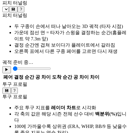
피치 터널링
💾
?
피치 터널링
두 구종이 손에서 떠나 날아오는 3D 궤적 (타자 시점)
가운데 점선 면 = 타자가 스윙을 결정하는 순간(홈플레
이트 약 7.3m 앞)
결정 순간엔 겹쳐 보이다가 플레이트에서 갈라짐
오른쪽 표에서 다른 구종 페어를 고르면 다시 재생
궤적 준비 중…
▶
페어
결정 순간 공 차이
도착 순간 공 차이
차이
투구 프로필
💾
?
투구 프로필
주요 투구 지표를
레이더 차트
로 시각화
각 축의 값은 해당 시즌 전체 선수 대비
백분위(%)
입니
다
100에 가까울수록 상위권 (ERA, WHIP, BB/9 등 낮을수
록 좋은 지표는 역순 처리)