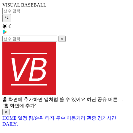
VISUAL BASEBALL
🔍
☀
☾
×
홈 화면에 추가하면 앱처럼 쓸 수 있어요
하단 공유 버튼 →
‘홈 화면에 추가’
×
HOME
일정
팀/순위
타자
투수
이동거리
관중
경기시간
DAILY
.