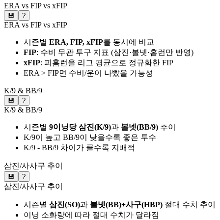
ERA vs FIP vs xFIP
💾
?
ERA vs FIP vs xFIP
시즌별
ERA, FIP, xFIP
를 동시에 비교
FIP
: 수비 무관 투구 지표 (삼진·볼넷·홈런만 반영)
xFIP
: 피홈런을 리그 평균으로 정규화한 FIP
ERA > FIP면 수비/운이 나빴을 가능성
K/9 & BB/9
💾
?
K/9 & BB/9
시즌별
9이닝당 삼진(K/9)
과
볼넷(BB/9)
추이
K/9이 높고 BB/9이 낮을수록 좋은 투수
K/9 - BB/9 차이가 클수록 지배적
삼진/사사구 추이
💾
?
삼진/사사구 추이
시즌별
삼진(SO)
과
볼넷(BB)+사구(HBP)
절대 수치 추이
이닝 소화량에 따라 절대 수치가 달라짐