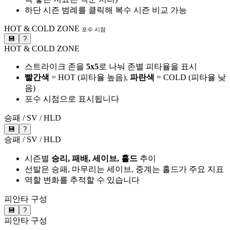
하단 시즌 범례를 클릭해 복수 시즌 비교 가능
HOT & COLD ZONE
포수 시점
💾
?
HOT & COLD ZONE
스트라이크 존을
5x5
로 나눠 존별 피타율을 표시
빨간색
= HOT (피타율 높음),
파란색
= COLD (피타율 낮
음)
포수 시점으로 표시됩니다
승패 / SV / HLD
💾
?
승패 / SV / HLD
시즌별
승리, 패배, 세이브, 홀드
추이
선발은 승패, 마무리는 세이브, 중계는 홀드가 주요 지표
역할 변화를 추적할 수 있습니다
피안타 구성
💾
?
피안타 구성