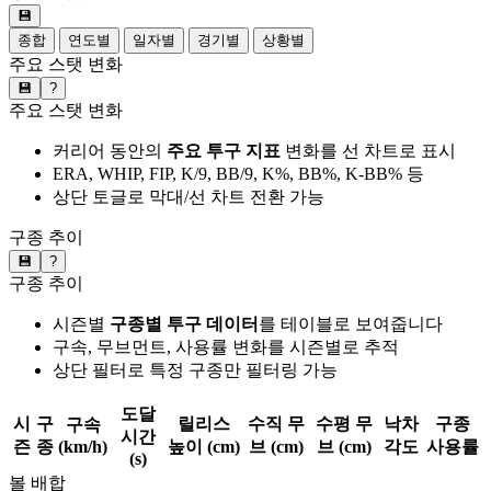
💾
종합
연도별
일자별
경기별
상황별
주요 스탯 변화
💾
?
주요 스탯 변화
커리어 동안의
주요 투구 지표
변화를 선 차트로 표시
ERA, WHIP, FIP, K/9, BB/9, K%, BB%, K-BB% 등
상단 토글로 막대/선 차트 전환 가능
구종 추이
💾
?
구종 추이
시즌별
구종별 투구 데이터
를 테이블로 보여줍니다
구속, 무브먼트, 사용률 변화를 시즌별로 추적
상단 필터로 특정 구종만 필터링 가능
도달
시
구
릴리스
수직 무
수평 무
낙차
구종
구속
시간
즌
종
(km/h)
높이 (cm)
브 (cm)
브 (cm)
각도
사용률
(s)
볼 배합