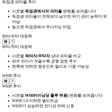
득점권 피타율 추이
시즌별
득점권에서의 피타율
변화를 보여줍니다
득점권 피타율이 전체보다 낮으면 위기 관리 능력이 뛰
어남
높으면 득점권에서 무너지는 타입
좌타/우타 대응력
💾
?
좌타/우타 대응력
시즌별
좌타자/우타자
상대 피타율 비교
좌우 차이가 작을수록 균형 잡힌 투수
한쪽에 약하면 원포인트 릴리프 기용 가능성
WHIP 추이
💾
?
WHIP 추이
시즌별
WHIP(이닝당 출루 허용)
변화를 보여줍니다
WHIP 1.0 이하면 엘리트급
WHIP가 상승하면 컨디션 하락 신호