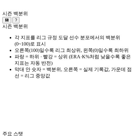
시즌 백분위
💾
?
시즌 백분위
각 지표를 리그 규정 도달 선수 분포에서의 백분위
(0~100)로 표시
오른쪽(100)일수록 리그 최상위, 왼쪽(0)일수록 최하위
파랑 = 하위 · 빨강 = 상위 (ERA·K%처럼 낮을수록 좋은
지표는 자동 반전)
막대 안 숫자 = 백분위, 오른쪽 = 실제 기록값, 가운데 점
선 = 리그 중앙값
주요 스탯