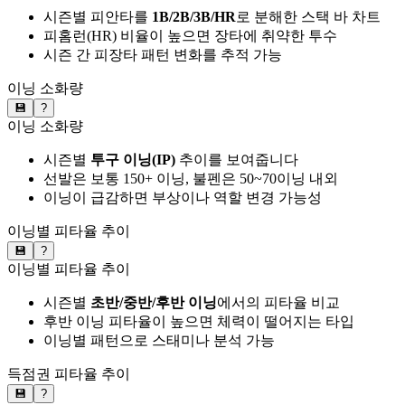
시즌별 피안타를
1B/2B/3B/HR
로 분해한 스택 바 차트
피홈런(HR) 비율이 높으면 장타에 취약한 투수
시즌 간 피장타 패턴 변화를 추적 가능
이닝 소화량
💾
?
이닝 소화량
시즌별
투구 이닝(IP)
추이를 보여줍니다
선발은 보통 150+ 이닝, 불펜은 50~70이닝 내외
이닝이 급감하면 부상이나 역할 변경 가능성
이닝별 피타율 추이
💾
?
이닝별 피타율 추이
시즌별
초반/중반/후반 이닝
에서의 피타율 비교
후반 이닝 피타율이 높으면 체력이 떨어지는 타입
이닝별 패턴으로 스태미나 분석 가능
득점권 피타율 추이
💾
?