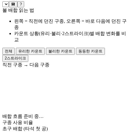
💾
?
볼 배합 읽는 법
왼쪽 = 직전에 던진 구종, 오른쪽 = 바로 다음에 던진 구
종
카운트 상황(유리·불리·2스트라이크)별 배합 변화를 비
교
전체
유리한 카운트
불리한 카운트
동등한 카운트
2스트라이크
직전 구종
→
다음 구종
배합 흐름 준비 중…
구종 사용 비율
초구 배합
(타석 첫 공)