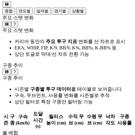
💾
종합
연도별
일자별
경기별
상황별
주요 스탯 변화
💾
?
주요 스탯 변화
커리어 동안의
주요 투구 지표
변화를 선 차트로 표시
ERA, WHIP, FIP, K/9, BB/9, K%, BB%, K-BB% 등
상단 토글로 막대/선 차트 전환 가능
구종 추이
💾
?
구종 추이
시즌별
구종별 투구 데이터
를 테이블로 보여줍니다
구속, 무브먼트, 사용률 변화를 시즌별로 추적
상단 필터로 특정 구종만 필터링 가능
도달
시
구
릴리스
수직 무
수평 무
낙차
구종
구속
시간
즌
종
(km/h)
높이 (cm)
브 (cm)
브 (cm)
각도
사용률
(s)
볼 배합