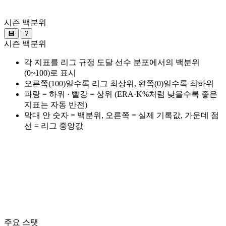
시즌 백분위
💾
?
시즌 백분위
각 지표를 리그 규정 도달 선수 분포에서의 백분위
(0~100)로 표시
오른쪽(100)일수록 리그 최상위, 왼쪽(0)일수록 최하위
파랑 = 하위 · 빨강 = 상위 (ERA·K%처럼 낮을수록 좋은
지표는 자동 반전)
막대 안 숫자 = 백분위, 오른쪽 = 실제 기록값, 가운데 점
선 = 리그 중앙값
주요 스탯