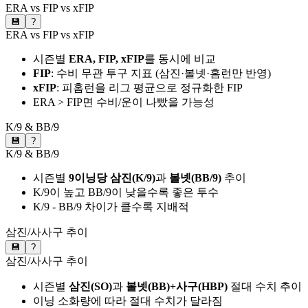
ERA vs FIP vs xFIP
💾
?
ERA vs FIP vs xFIP
시즌별
ERA, FIP, xFIP
를 동시에 비교
FIP
: 수비 무관 투구 지표 (삼진·볼넷·홈런만 반영)
xFIP
: 피홈런을 리그 평균으로 정규화한 FIP
ERA > FIP면 수비/운이 나빴을 가능성
K/9 & BB/9
💾
?
K/9 & BB/9
시즌별
9이닝당 삼진(K/9)
과
볼넷(BB/9)
추이
K/9이 높고 BB/9이 낮을수록 좋은 투수
K/9 - BB/9 차이가 클수록 지배적
삼진/사사구 추이
💾
?
삼진/사사구 추이
시즌별
삼진(SO)
과
볼넷(BB)+사구(HBP)
절대 수치 추이
이닝 소화량에 따라 절대 수치가 달라짐