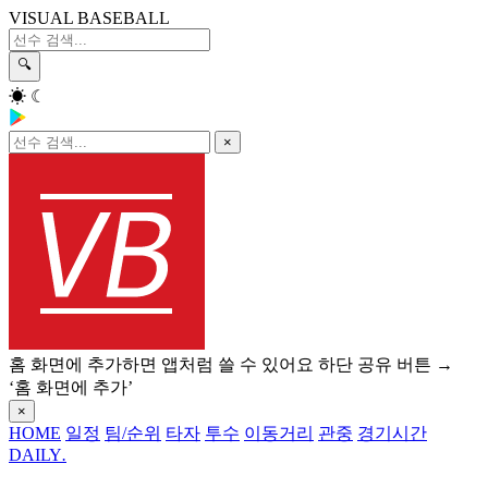
VISUAL BASEBALL
🔍
☀
☾
×
홈 화면에 추가하면 앱처럼 쓸 수 있어요
하단 공유 버튼 →
‘홈 화면에 추가’
×
HOME
일정
팀/순위
타자
투수
이동거리
관중
경기시간
DAILY
.