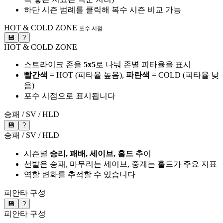
하단 시즌 범례를 클릭해 복수 시즌 비교 가능
HOT & COLD ZONE
포수 시점
💾
?
HOT & COLD ZONE
스트라이크 존을
5x5
로 나눠 존별 피타율을 표시
빨간색
= HOT (피타율 높음),
파란색
= COLD (피타율 낮
음)
포수 시점으로 표시됩니다
승패 / SV / HLD
💾
?
승패 / SV / HLD
시즌별
승리, 패배, 세이브, 홀드
추이
선발은 승패, 마무리는 세이브, 중계는 홀드가 주요 지표
역할 변화를 추적할 수 있습니다
피안타 구성
💾
?
피안타 구성