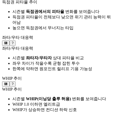
득점권 피타율 추이
시즌별
득점권에서의 피타율
변화를 보여줍니다
득점권 피타율이 전체보다 낮으면 위기 관리 능력이 뛰
어남
높으면 득점권에서 무너지는 타입
좌타/우타 대응력
💾
?
좌타/우타 대응력
시즌별
좌타자/우타자
상대 피타율 비교
좌우 차이가 작을수록 균형 잡힌 투수
한쪽에 약하면 원포인트 릴리프 기용 가능성
WHIP 추이
💾
?
WHIP 추이
시즌별
WHIP(이닝당 출루 허용)
변화를 보여줍니다
WHIP 1.0 이하면 엘리트급
WHIP가 상승하면 컨디션 하락 신호