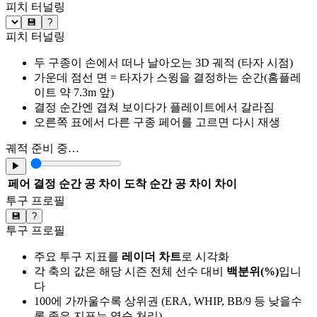
피치 터널링
💾
?
피치 터널링
두 구종이 손에서 떠나 날아오는 3D 궤적 (타자 시점)
가운데 점선 면 = 타자가 스윙을 결정하는 순간(홈플레
이트 약 7.3m 앞)
결정 순간엔 겹쳐 보이다가 플레이트에서 갈라짐
오른쪽 표에서 다른 구종 페어를 고르면 다시 재생
궤적 준비 중…
▶
페어
결정 순간 공 차이
도착 순간 공 차이
차이
투구 프로필
💾
?
투구 프로필
주요 투구 지표를
레이더 차트
로 시각화
각 축의 값은 해당 시즌 전체 선수 대비
백분위(%)
입니
다
100에 가까울수록 상위권 (ERA, WHIP, BB/9 등 낮을수
록 좋은 지표는 역순 처리)