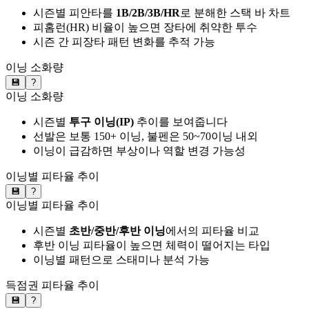
시즌별 피안타를
1B/2B/3B/HR
로 분해한 스택 바 차트
피홈런(HR) 비율이 높으면 장타에 취약한 투수
시즌 간 피장타 패턴 변화를 추적 가능
이닝 소화량
💾
?
이닝 소화량
시즌별
투구 이닝(IP)
추이를 보여줍니다
선발은 보통 150+ 이닝, 불펜은 50~70이닝 내외
이닝이 급감하면 부상이나 역할 변경 가능성
이닝별 피타율 추이
💾
?
이닝별 피타율 추이
시즌별
초반/중반/후반 이닝
에서의 피타율 비교
후반 이닝 피타율이 높으면 체력이 떨어지는 타입
이닝별 패턴으로 스태미나 분석 가능
득점권 피타율 추이
💾
?