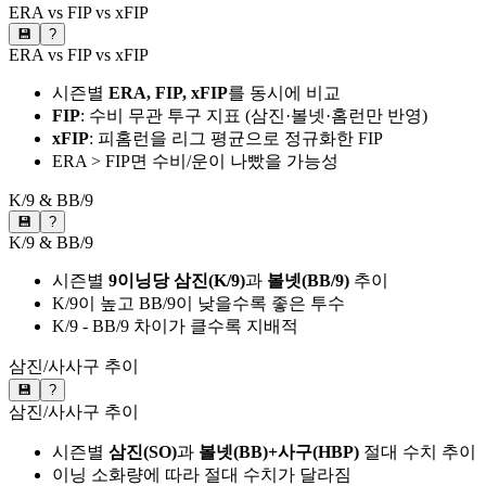
ERA vs FIP vs xFIP
💾
?
ERA vs FIP vs xFIP
시즌별
ERA, FIP, xFIP
를 동시에 비교
FIP
: 수비 무관 투구 지표 (삼진·볼넷·홈런만 반영)
xFIP
: 피홈런을 리그 평균으로 정규화한 FIP
ERA > FIP면 수비/운이 나빴을 가능성
K/9 & BB/9
💾
?
K/9 & BB/9
시즌별
9이닝당 삼진(K/9)
과
볼넷(BB/9)
추이
K/9이 높고 BB/9이 낮을수록 좋은 투수
K/9 - BB/9 차이가 클수록 지배적
삼진/사사구 추이
💾
?
삼진/사사구 추이
시즌별
삼진(SO)
과
볼넷(BB)+사구(HBP)
절대 수치 추이
이닝 소화량에 따라 절대 수치가 달라짐