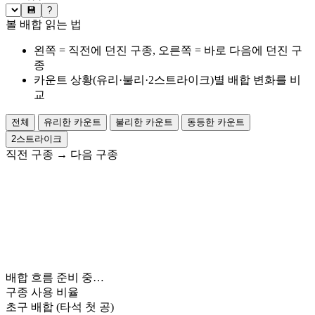
💾
?
볼 배합 읽는 법
왼쪽 = 직전에 던진 구종, 오른쪽 = 바로 다음에 던진 구
종
카운트 상황(유리·불리·2스트라이크)별 배합 변화를 비
교
전체
유리한 카운트
불리한 카운트
동등한 카운트
2스트라이크
직전 구종
→
다음 구종
배합 흐름 준비 중…
구종 사용 비율
초구 배합
(타석 첫 공)