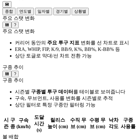
💾
종합
연도별
일자별
경기별
상황별
주요 스탯 변화
💾
?
주요 스탯 변화
커리어 동안의
주요 투구 지표
변화를 선 차트로 표시
ERA, WHIP, FIP, K/9, BB/9, K%, BB%, K-BB% 등
상단 토글로 막대/선 차트 전환 가능
구종 추이
💾
?
구종 추이
시즌별
구종별 투구 데이터
를 테이블로 보여줍니다
구속, 무브먼트, 사용률 변화를 시즌별로 추적
상단 필터로 특정 구종만 필터링 가능
도달
시
구
릴리스
수직 무
수평 무
낙차
구종
구속
시간
즌
종
(km/h)
높이 (cm)
브 (cm)
브 (cm)
각도
사용률
(s)
볼 배합