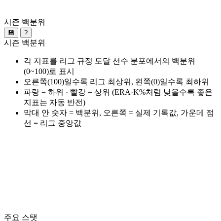
시즌 백분위
💾
?
시즌 백분위
각 지표를 리그 규정 도달 선수 분포에서의 백분위
(0~100)로 표시
오른쪽(100)일수록 리그 최상위, 왼쪽(0)일수록 최하위
파랑 = 하위 · 빨강 = 상위 (ERA·K%처럼 낮을수록 좋은
지표는 자동 반전)
막대 안 숫자 = 백분위, 오른쪽 = 실제 기록값, 가운데 점
선 = 리그 중앙값
주요 스탯