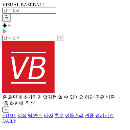
VISUAL BASEBALL
🔍
☀
☾
×
홈 화면에 추가하면 앱처럼 쓸 수 있어요
하단 공유 버튼 →
‘홈 화면에 추가’
×
HOME
일정
팀/순위
타자
투수
이동거리
관중
경기시간
DAILY
.