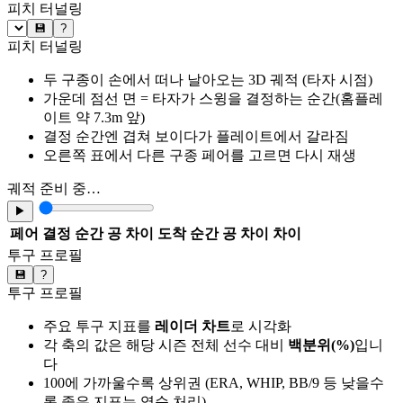
피치 터널링
💾
?
피치 터널링
두 구종이 손에서 떠나 날아오는 3D 궤적 (타자 시점)
가운데 점선 면 = 타자가 스윙을 결정하는 순간(홈플레
이트 약 7.3m 앞)
결정 순간엔 겹쳐 보이다가 플레이트에서 갈라짐
오른쪽 표에서 다른 구종 페어를 고르면 다시 재생
궤적 준비 중…
▶
페어
결정 순간 공 차이
도착 순간 공 차이
차이
투구 프로필
💾
?
투구 프로필
주요 투구 지표를
레이더 차트
로 시각화
각 축의 값은 해당 시즌 전체 선수 대비
백분위(%)
입니
다
100에 가까울수록 상위권 (ERA, WHIP, BB/9 등 낮을수
록 좋은 지표는 역순 처리)