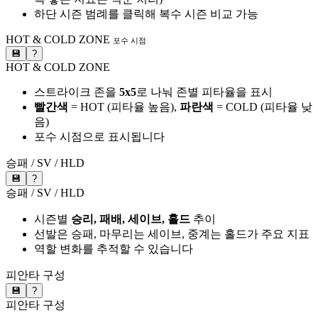
하단 시즌 범례를 클릭해 복수 시즌 비교 가능
HOT & COLD ZONE
포수 시점
💾
?
HOT & COLD ZONE
스트라이크 존을
5x5
로 나눠 존별 피타율을 표시
빨간색
= HOT (피타율 높음),
파란색
= COLD (피타율 낮
음)
포수 시점으로 표시됩니다
승패 / SV / HLD
💾
?
승패 / SV / HLD
시즌별
승리, 패배, 세이브, 홀드
추이
선발은 승패, 마무리는 세이브, 중계는 홀드가 주요 지표
역할 변화를 추적할 수 있습니다
피안타 구성
💾
?
피안타 구성