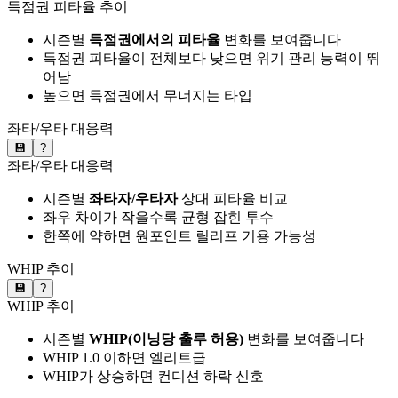
득점권 피타율 추이
시즌별
득점권에서의 피타율
변화를 보여줍니다
득점권 피타율이 전체보다 낮으면 위기 관리 능력이 뛰
어남
높으면 득점권에서 무너지는 타입
좌타/우타 대응력
💾
?
좌타/우타 대응력
시즌별
좌타자/우타자
상대 피타율 비교
좌우 차이가 작을수록 균형 잡힌 투수
한쪽에 약하면 원포인트 릴리프 기용 가능성
WHIP 추이
💾
?
WHIP 추이
시즌별
WHIP(이닝당 출루 허용)
변화를 보여줍니다
WHIP 1.0 이하면 엘리트급
WHIP가 상승하면 컨디션 하락 신호