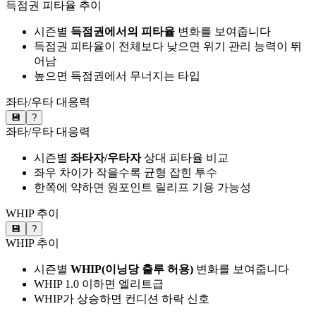
득점권 피타율 추이
시즌별
득점권에서의 피타율
변화를 보여줍니다
득점권 피타율이 전체보다 낮으면 위기 관리 능력이 뛰
어남
높으면 득점권에서 무너지는 타입
좌타/우타 대응력
💾
?
좌타/우타 대응력
시즌별
좌타자/우타자
상대 피타율 비교
좌우 차이가 작을수록 균형 잡힌 투수
한쪽에 약하면 원포인트 릴리프 기용 가능성
WHIP 추이
💾
?
WHIP 추이
시즌별
WHIP(이닝당 출루 허용)
변화를 보여줍니다
WHIP 1.0 이하면 엘리트급
WHIP가 상승하면 컨디션 하락 신호