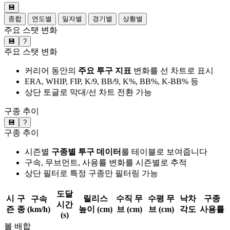
💾
종합
연도별
일자별
경기별
상황별
주요 스탯 변화
💾
?
주요 스탯 변화
커리어 동안의
주요 투구 지표
변화를 선 차트로 표시
ERA, WHIP, FIP, K/9, BB/9, K%, BB%, K-BB% 등
상단 토글로 막대/선 차트 전환 가능
구종 추이
💾
?
구종 추이
시즌별
구종별 투구 데이터
를 테이블로 보여줍니다
구속, 무브먼트, 사용률 변화를 시즌별로 추적
상단 필터로 특정 구종만 필터링 가능
도달
시
구
릴리스
수직 무
수평 무
낙차
구종
구속
시간
즌
종
(km/h)
높이 (cm)
브 (cm)
브 (cm)
각도
사용률
(s)
볼 배합