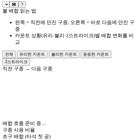
💾
?
볼 배합 읽는 법
왼쪽 = 직전에 던진 구종, 오른쪽 = 바로 다음에 던진 구
종
카운트 상황(유리·불리·2스트라이크)별 배합 변화를 비
교
전체
유리한 카운트
불리한 카운트
동등한 카운트
2스트라이크
직전 구종
→
다음 구종
배합 흐름 준비 중…
구종 사용 비율
초구 배합
(타석 첫 공)