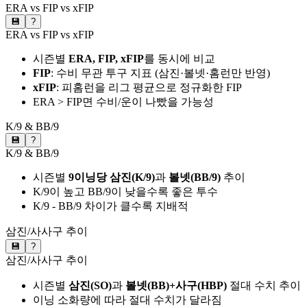
ERA vs FIP vs xFIP
💾
?
ERA vs FIP vs xFIP
시즌별
ERA, FIP, xFIP
를 동시에 비교
FIP
: 수비 무관 투구 지표 (삼진·볼넷·홈런만 반영)
xFIP
: 피홈런을 리그 평균으로 정규화한 FIP
ERA > FIP면 수비/운이 나빴을 가능성
K/9 & BB/9
💾
?
K/9 & BB/9
시즌별
9이닝당 삼진(K/9)
과
볼넷(BB/9)
추이
K/9이 높고 BB/9이 낮을수록 좋은 투수
K/9 - BB/9 차이가 클수록 지배적
삼진/사사구 추이
💾
?
삼진/사사구 추이
시즌별
삼진(SO)
과
볼넷(BB)+사구(HBP)
절대 수치 추이
이닝 소화량에 따라 절대 수치가 달라짐