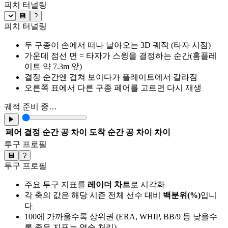
피치 터널링
💾
?
피치 터널링
두 구종이 손에서 떠나 날아오는 3D 궤적 (타자 시점)
가운데 점선 면 = 타자가 스윙을 결정하는 순간(홈플레
이트 약 7.3m 앞)
결정 순간엔 겹쳐 보이다가 플레이트에서 갈라짐
오른쪽 표에서 다른 구종 페어를 고르면 다시 재생
궤적 준비 중…
▶
페어
결정 순간 공 차이
도착 순간 공 차이
차이
투구 프로필
💾
?
투구 프로필
주요 투구 지표를
레이더 차트
로 시각화
각 축의 값은 해당 시즌 전체 선수 대비
백분위(%)
입니
다
100에 가까울수록 상위권 (ERA, WHIP, BB/9 등 낮을수
록 좋은 지표는 역순 처리)