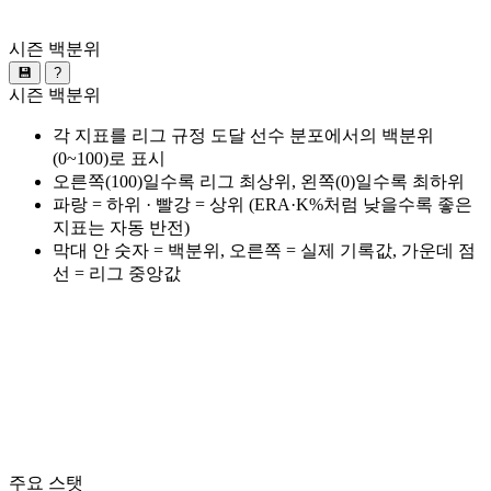
시즌 백분위
💾
?
시즌 백분위
각 지표를 리그 규정 도달 선수 분포에서의 백분위
(0~100)로 표시
오른쪽(100)일수록 리그 최상위, 왼쪽(0)일수록 최하위
파랑 = 하위 · 빨강 = 상위 (ERA·K%처럼 낮을수록 좋은
지표는 자동 반전)
막대 안 숫자 = 백분위, 오른쪽 = 실제 기록값, 가운데 점
선 = 리그 중앙값
주요 스탯