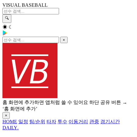
VISUAL BASEBALL
🔍
☀
☾
×
홈 화면에 추가하면 앱처럼 쓸 수 있어요
하단 공유 버튼 →
‘홈 화면에 추가’
×
HOME
일정
팀/순위
타자
투수
이동거리
관중
경기시간
DAILY
.