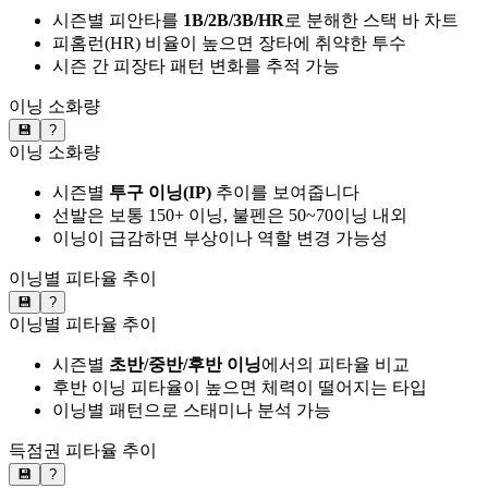
시즌별 피안타를
1B/2B/3B/HR
로 분해한 스택 바 차트
피홈런(HR) 비율이 높으면 장타에 취약한 투수
시즌 간 피장타 패턴 변화를 추적 가능
이닝 소화량
💾
?
이닝 소화량
시즌별
투구 이닝(IP)
추이를 보여줍니다
선발은 보통 150+ 이닝, 불펜은 50~70이닝 내외
이닝이 급감하면 부상이나 역할 변경 가능성
이닝별 피타율 추이
💾
?
이닝별 피타율 추이
시즌별
초반/중반/후반 이닝
에서의 피타율 비교
후반 이닝 피타율이 높으면 체력이 떨어지는 타입
이닝별 패턴으로 스태미나 분석 가능
득점권 피타율 추이
💾
?