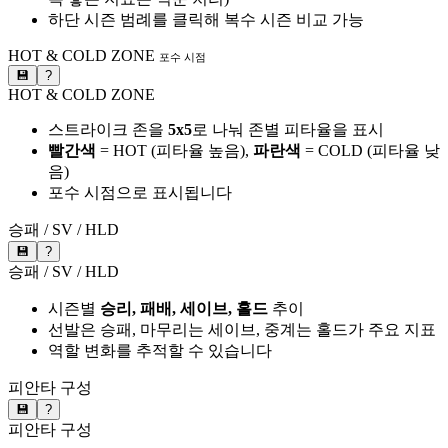
하단 시즌 범례를 클릭해 복수 시즌 비교 가능
HOT & COLD ZONE
포수 시점
💾
?
HOT & COLD ZONE
스트라이크 존을
5x5
로 나눠 존별 피타율을 표시
빨간색
= HOT (피타율 높음),
파란색
= COLD (피타율 낮
음)
포수 시점으로 표시됩니다
승패 / SV / HLD
💾
?
승패 / SV / HLD
시즌별
승리, 패배, 세이브, 홀드
추이
선발은 승패, 마무리는 세이브, 중계는 홀드가 주요 지표
역할 변화를 추적할 수 있습니다
피안타 구성
💾
?
피안타 구성