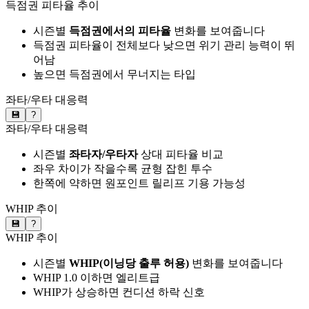
득점권 피타율 추이
시즌별
득점권에서의 피타율
변화를 보여줍니다
득점권 피타율이 전체보다 낮으면 위기 관리 능력이 뛰
어남
높으면 득점권에서 무너지는 타입
좌타/우타 대응력
💾
?
좌타/우타 대응력
시즌별
좌타자/우타자
상대 피타율 비교
좌우 차이가 작을수록 균형 잡힌 투수
한쪽에 약하면 원포인트 릴리프 기용 가능성
WHIP 추이
💾
?
WHIP 추이
시즌별
WHIP(이닝당 출루 허용)
변화를 보여줍니다
WHIP 1.0 이하면 엘리트급
WHIP가 상승하면 컨디션 하락 신호