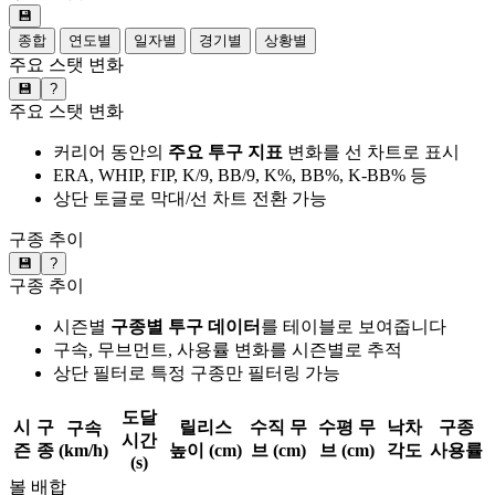
💾
종합
연도별
일자별
경기별
상황별
주요 스탯 변화
💾
?
주요 스탯 변화
커리어 동안의
주요 투구 지표
변화를 선 차트로 표시
ERA, WHIP, FIP, K/9, BB/9, K%, BB%, K-BB% 등
상단 토글로 막대/선 차트 전환 가능
구종 추이
💾
?
구종 추이
시즌별
구종별 투구 데이터
를 테이블로 보여줍니다
구속, 무브먼트, 사용률 변화를 시즌별로 추적
상단 필터로 특정 구종만 필터링 가능
도달
시
구
릴리스
수직 무
수평 무
낙차
구종
구속
시간
즌
종
(km/h)
높이 (cm)
브 (cm)
브 (cm)
각도
사용률
(s)
볼 배합