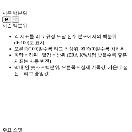
시즌 백분위
💾
?
시즌 백분위
각 지표를 리그 규정 도달 선수 분포에서의 백분위
(0~100)로 표시
오른쪽(100)일수록 리그 최상위, 왼쪽(0)일수록 최하위
파랑 = 하위 · 빨강 = 상위 (ERA·K%처럼 낮을수록 좋은
지표는 자동 반전)
막대 안 숫자 = 백분위, 오른쪽 = 실제 기록값, 가운데 점
선 = 리그 중앙값
주요 스탯