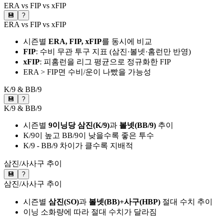
ERA vs FIP vs xFIP
💾
?
ERA vs FIP vs xFIP
시즌별
ERA, FIP, xFIP
를 동시에 비교
FIP
: 수비 무관 투구 지표 (삼진·볼넷·홈런만 반영)
xFIP
: 피홈런을 리그 평균으로 정규화한 FIP
ERA > FIP면 수비/운이 나빴을 가능성
K/9 & BB/9
💾
?
K/9 & BB/9
시즌별
9이닝당 삼진(K/9)
과
볼넷(BB/9)
추이
K/9이 높고 BB/9이 낮을수록 좋은 투수
K/9 - BB/9 차이가 클수록 지배적
삼진/사사구 추이
💾
?
삼진/사사구 추이
시즌별
삼진(SO)
과
볼넷(BB)+사구(HBP)
절대 수치 추이
이닝 소화량에 따라 절대 수치가 달라짐