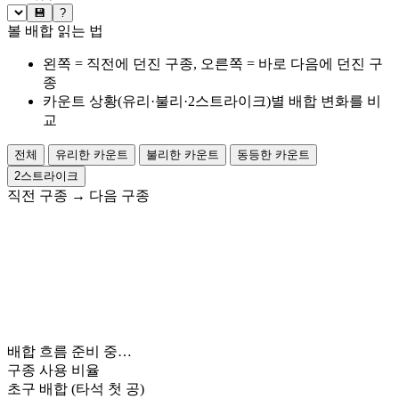
💾
?
볼 배합 읽는 법
왼쪽 = 직전에 던진 구종, 오른쪽 = 바로 다음에 던진 구
종
카운트 상황(유리·불리·2스트라이크)별 배합 변화를 비
교
전체
유리한 카운트
불리한 카운트
동등한 카운트
2스트라이크
직전 구종
→
다음 구종
배합 흐름 준비 중…
구종 사용 비율
초구 배합
(타석 첫 공)