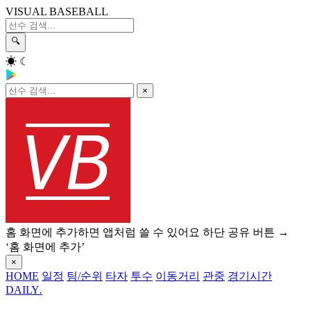
VISUAL BASEBALL
🔍
☀
☾
×
홈 화면에 추가하면 앱처럼 쓸 수 있어요
하단 공유 버튼 →
‘홈 화면에 추가’
×
HOME
일정
팀/순위
타자
투수
이동거리
관중
경기시간
DAILY
.