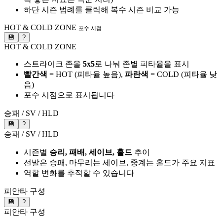
하단 시즌 범례를 클릭해 복수 시즌 비교 가능
HOT & COLD ZONE
포수 시점
💾
?
HOT & COLD ZONE
스트라이크 존을
5x5
로 나눠 존별 피타율을 표시
빨간색
= HOT (피타율 높음),
파란색
= COLD (피타율 낮
음)
포수 시점으로 표시됩니다
승패 / SV / HLD
💾
?
승패 / SV / HLD
시즌별
승리, 패배, 세이브, 홀드
추이
선발은 승패, 마무리는 세이브, 중계는 홀드가 주요 지표
역할 변화를 추적할 수 있습니다
피안타 구성
💾
?
피안타 구성