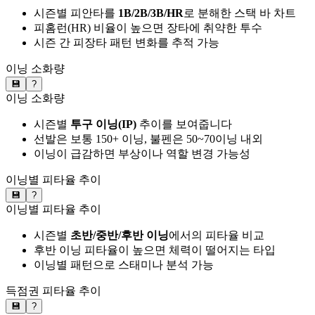
시즌별 피안타를
1B/2B/3B/HR
로 분해한 스택 바 차트
피홈런(HR) 비율이 높으면 장타에 취약한 투수
시즌 간 피장타 패턴 변화를 추적 가능
이닝 소화량
💾
?
이닝 소화량
시즌별
투구 이닝(IP)
추이를 보여줍니다
선발은 보통 150+ 이닝, 불펜은 50~70이닝 내외
이닝이 급감하면 부상이나 역할 변경 가능성
이닝별 피타율 추이
💾
?
이닝별 피타율 추이
시즌별
초반/중반/후반 이닝
에서의 피타율 비교
후반 이닝 피타율이 높으면 체력이 떨어지는 타입
이닝별 패턴으로 스태미나 분석 가능
득점권 피타율 추이
💾
?