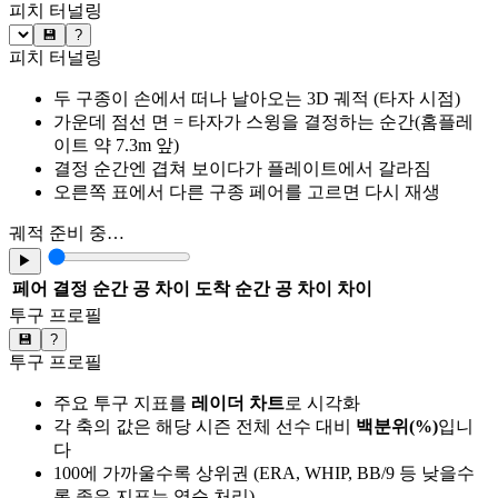
피치 터널링
💾
?
피치 터널링
두 구종이 손에서 떠나 날아오는 3D 궤적 (타자 시점)
가운데 점선 면 = 타자가 스윙을 결정하는 순간(홈플레
이트 약 7.3m 앞)
결정 순간엔 겹쳐 보이다가 플레이트에서 갈라짐
오른쪽 표에서 다른 구종 페어를 고르면 다시 재생
궤적 준비 중…
▶
페어
결정 순간 공 차이
도착 순간 공 차이
차이
투구 프로필
💾
?
투구 프로필
주요 투구 지표를
레이더 차트
로 시각화
각 축의 값은 해당 시즌 전체 선수 대비
백분위(%)
입니
다
100에 가까울수록 상위권 (ERA, WHIP, BB/9 등 낮을수
록 좋은 지표는 역순 처리)