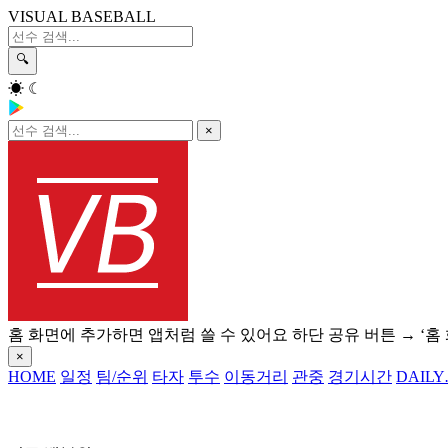
VISUAL BASEBALL
🔍
☀
☾
×
홈 화면에 추가하면 앱처럼 쓸 수 있어요
하단 공유 버튼 → ‘홈
×
HOME
일정
팀/순위
타자
투수
이동거리
관중
경기시간
DAILY