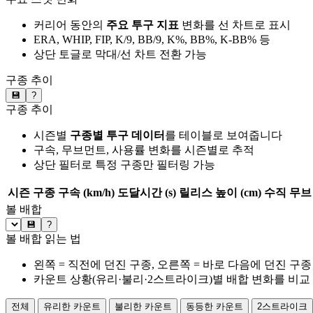
커리어 동안의
주요 투구 지표
변화를 선 차트로 표시
ERA, WHIP, FIP, K/9, BB/9, K%, BB%, K-BB% 등
상단 토글로 막대/선 차트 전환 가능
구종 추이
💾
?
구종 추이
시즌별
구종별 투구 데이터
를 테이블로 보여줍니다
구속, 무브먼트, 사용률 변화를 시즌별로 추적
상단 필터로 특정 구종만 필터링 가능
시즌
구종
구속 (km/h)
도달시간 (s)
릴리스 높이 (cm)
수직 무브 
볼 배합
💾
?
볼 배합 읽는 법
왼쪽 = 직전에 던진 구종, 오른쪽 = 바로 다음에 던진 구종
카운트 상황(유리·불리·2스트라이크)별 배합 변화를 비교
전체
유리한 카운트
불리한 카운트
동등한 카운트
2스트라이크