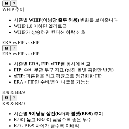
💾
?
WHIP 추이
시즌별
WHIP(이닝당 출루 허용)
변화를 보여줍니다
WHIP 1.0 이하면 엘리트급
WHIP가 상승하면 컨디션 하락 신호
ERA vs FIP vs xFIP
💾
?
ERA vs FIP vs xFIP
시즌별
ERA, FIP, xFIP
를 동시에 비교
FIP
: 수비 무관 투구 지표 (삼진·볼넷·홈런만 반영)
xFIP
: 피홈런을 리그 평균으로 정규화한 FIP
ERA > FIP면 수비/운이 나빴을 가능성
K/9 & BB/9
💾
?
K/9 & BB/9
시즌별
9이닝당 삼진(K/9)
과
볼넷(BB/9)
추이
K/9이 높고 BB/9이 낮을수록 좋은 투수
K/9 - BB/9 차이가 클수록 지배적