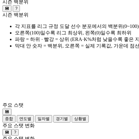
시즌 백분위
💾
?
시즌 백분위
각 지표를 리그 규정 도달 선수 분포에서의 백분위(0~100
오른쪽(100)일수록 리그 최상위, 왼쪽(0)일수록 최하위
파랑 = 하위 · 빨강 = 상위 (ERA·K%처럼 낮을수록 좋은
막대 안 숫자 = 백분위, 오른쪽 = 실제 기록값, 가운데 점
주요 스탯
💾
종합
연도별
일자별
경기별
상황별
주요 스탯 변화
💾
?
주요 스탯 변화