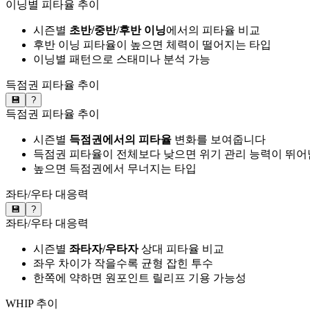
이닝별 피타율 추이
시즌별
초반/중반/후반 이닝
에서의 피타율 비교
후반 이닝 피타율이 높으면 체력이 떨어지는 타입
이닝별 패턴으로 스태미나 분석 가능
득점권 피타율 추이
💾
?
득점권 피타율 추이
시즌별
득점권에서의 피타율
변화를 보여줍니다
득점권 피타율이 전체보다 낮으면 위기 관리 능력이 뛰어
높으면 득점권에서 무너지는 타입
좌타/우타 대응력
💾
?
좌타/우타 대응력
시즌별
좌타자/우타자
상대 피타율 비교
좌우 차이가 작을수록 균형 잡힌 투수
한쪽에 약하면 원포인트 릴리프 기용 가능성
WHIP 추이