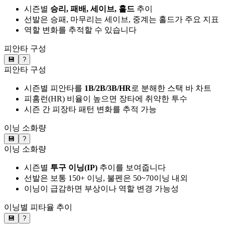
시즌별
승리, 패배, 세이브, 홀드
추이
선발은 승패, 마무리는 세이브, 중계는 홀드가 주요 지표
역할 변화를 추적할 수 있습니다
피안타 구성
💾
?
피안타 구성
시즌별 피안타를
1B/2B/3B/HR
로 분해한 스택 바 차트
피홈런(HR) 비율이 높으면 장타에 취약한 투수
시즌 간 피장타 패턴 변화를 추적 가능
이닝 소화량
💾
?
이닝 소화량
시즌별
투구 이닝(IP)
추이를 보여줍니다
선발은 보통 150+ 이닝, 불펜은 50~70이닝 내외
이닝이 급감하면 부상이나 역할 변경 가능성
이닝별 피타율 추이
💾
?