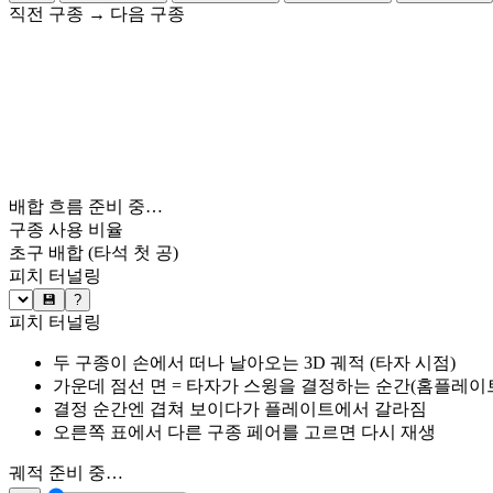
직전 구종
→
다음 구종
배합 흐름 준비 중…
구종 사용 비율
초구 배합
(타석 첫 공)
피치 터널링
💾
?
피치 터널링
두 구종이 손에서 떠나 날아오는 3D 궤적 (타자 시점)
가운데 점선 면 = 타자가 스윙을 결정하는 순간(홈플레이트 약
결정 순간엔 겹쳐 보이다가 플레이트에서 갈라짐
오른쪽 표에서 다른 구종 페어를 고르면 다시 재생
궤적 준비 중…