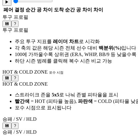
▶
페어
결정 순간 공 차이
도착 순간 공 차이
차이
투구 프로필
💾
?
투구 프로필
주요 투구 지표를
레이더 차트
로 시각화
각 축의 값은 해당 시즌 전체 선수 대비
백분위(%)
입니다
100에 가까울수록 상위권 (ERA, WHIP, BB/9 등 낮을수
하단 시즌 범례를 클릭해 복수 시즌 비교 가능
HOT & COLD ZONE
포수 시점
💾
?
HOT & COLD ZONE
스트라이크 존을
5x5
로 나눠 존별 피타율을 표시
빨간색
= HOT (피타율 높음),
파란색
= COLD (피타율 낮
포수 시점으로 표시됩니다
승패 / SV / HLD
💾
?
승패 / SV / HLD