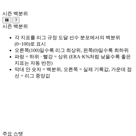
시즌 백분위
💾
?
시즌 백분위
각 지표를 리그 규정 도달 선수 분포에서의 백분위
(0~100)로 표시
오른쪽(100)일수록 리그 최상위, 왼쪽(0)일수록 최하위
파랑 = 하위 · 빨강 = 상위 (ERA·K%처럼 낮을수록 좋은
지표는 자동 반전)
막대 안 숫자 = 백분위, 오른쪽 = 실제 기록값, 가운데 점
선 = 리그 중앙값
주요 스탯