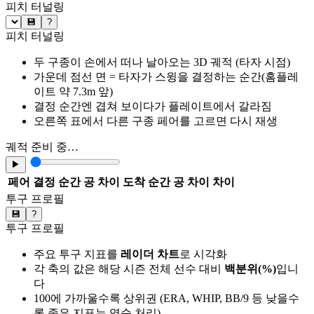
피치 터널링
💾
?
피치 터널링
두 구종이 손에서 떠나 날아오는 3D 궤적 (타자 시점)
가운데 점선 면 = 타자가 스윙을 결정하는 순간(홈플레
이트 약 7.3m 앞)
결정 순간엔 겹쳐 보이다가 플레이트에서 갈라짐
오른쪽 표에서 다른 구종 페어를 고르면 다시 재생
궤적 준비 중…
▶
페어
결정 순간 공 차이
도착 순간 공 차이
차이
투구 프로필
💾
?
투구 프로필
주요 투구 지표를
레이더 차트
로 시각화
각 축의 값은 해당 시즌 전체 선수 대비
백분위(%)
입니
다
100에 가까울수록 상위권 (ERA, WHIP, BB/9 등 낮을수
록 좋은 지표는 역순 처리)