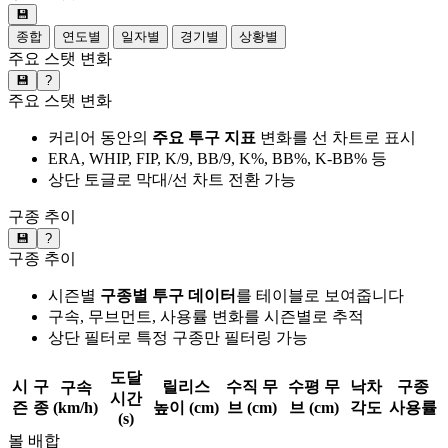
💾
종합
연도별
일자별
경기별
상황별
주요 스탯 변화
💾
?
주요 스탯 변화
커리어 동안의
주요 투구 지표
변화를 선 차트로 표시
ERA, WHIP, FIP, K/9, BB/9, K%, BB%, K-BB% 등
상단 토글로 막대/선 차트 전환 가능
구종 추이
💾
?
구종 추이
시즌별
구종별 투구 데이터
를 테이블로 보여줍니다
구속, 무브먼트, 사용률 변화를 시즌별로 추적
상단 필터로 특정 구종만 필터링 가능
도달
시
구
릴리스
수직 무
수평 무
낙차
구종
구속
시간
즌
종
(km/h)
높이 (cm)
브 (cm)
브 (cm)
각도
사용률
(s)
볼 배합