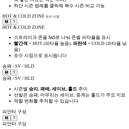
하단 시즌 범례를 클릭해 복수 시즌 비교 가능
HOT & COLD ZONE
포수 시점
💾
?
HOT & COLD ZONE
스트라이크 존을
5x5
로 나눠 존별 피타율을 표시
빨간색
= HOT (피타율 높음),
파란색
= COLD (피타율 낮
음)
포수 시점으로 표시됩니다
승패 / SV / HLD
💾
?
승패 / SV / HLD
시즌별
승리, 패배, 세이브, 홀드
추이
선발은 승패, 마무리는 세이브, 중계는 홀드가 주요 지표
역할 변화를 추적할 수 있습니다
피안타 구성
💾
?
피안타 구성