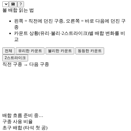
💾
?
볼 배합 읽는 법
왼쪽 = 직전에 던진 구종, 오른쪽 = 바로 다음에 던진 구
종
카운트 상황(유리·불리·2스트라이크)별 배합 변화를 비
교
전체
유리한 카운트
불리한 카운트
동등한 카운트
2스트라이크
직전 구종
→
다음 구종
배합 흐름 준비 중…
구종 사용 비율
초구 배합
(타석 첫 공)