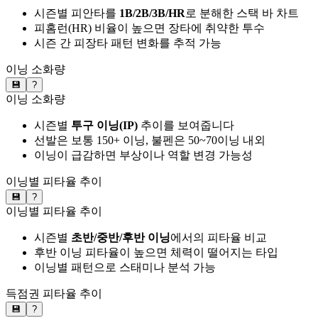
시즌별 피안타를
1B/2B/3B/HR
로 분해한 스택 바 차트
피홈런(HR) 비율이 높으면 장타에 취약한 투수
시즌 간 피장타 패턴 변화를 추적 가능
이닝 소화량
💾
?
이닝 소화량
시즌별
투구 이닝(IP)
추이를 보여줍니다
선발은 보통 150+ 이닝, 불펜은 50~70이닝 내외
이닝이 급감하면 부상이나 역할 변경 가능성
이닝별 피타율 추이
💾
?
이닝별 피타율 추이
시즌별
초반/중반/후반 이닝
에서의 피타율 비교
후반 이닝 피타율이 높으면 체력이 떨어지는 타입
이닝별 패턴으로 스태미나 분석 가능
득점권 피타율 추이
💾
?