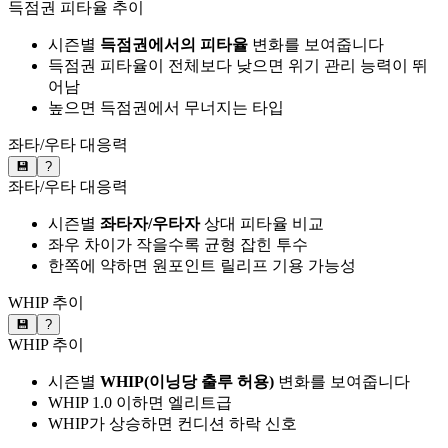
득점권 피타율 추이
시즌별
득점권에서의 피타율
변화를 보여줍니다
득점권 피타율이 전체보다 낮으면 위기 관리 능력이 뛰
어남
높으면 득점권에서 무너지는 타입
좌타/우타 대응력
💾
?
좌타/우타 대응력
시즌별
좌타자/우타자
상대 피타율 비교
좌우 차이가 작을수록 균형 잡힌 투수
한쪽에 약하면 원포인트 릴리프 기용 가능성
WHIP 추이
💾
?
WHIP 추이
시즌별
WHIP(이닝당 출루 허용)
변화를 보여줍니다
WHIP 1.0 이하면 엘리트급
WHIP가 상승하면 컨디션 하락 신호