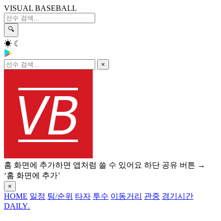
VISUAL BASEBALL
🔍
☀
☾
×
홈 화면에 추가하면 앱처럼 쓸 수 있어요
하단 공유 버튼 →
‘홈 화면에 추가’
×
HOME
일정
팀/순위
타자
투수
이동거리
관중
경기시간
DAILY
.