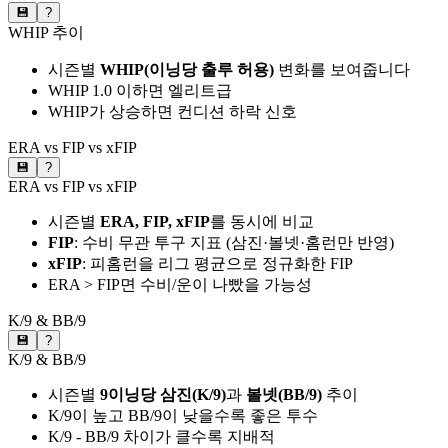
💾
?
WHIP 추이
시즌별
WHIP(이닝당 출루 허용)
변화를 보여줍니다
WHIP 1.0 이하면 엘리트급
WHIP가 상승하면 컨디션 하락 신호
ERA vs FIP vs xFIP
💾
?
ERA vs FIP vs xFIP
시즌별
ERA, FIP, xFIP
를 동시에 비교
FIP
: 수비 무관 투구 지표 (삼진·볼넷·홈런만 반영)
xFIP
: 피홈런을 리그 평균으로 정규화한 FIP
ERA > FIP면 수비/운이 나빴을 가능성
K/9 & BB/9
💾
?
K/9 & BB/9
시즌별
9이닝당 삼진(K/9)
과
볼넷(BB/9)
추이
K/9이 높고 BB/9이 낮을수록 좋은 투수
K/9 - BB/9 차이가 클수록 지배적