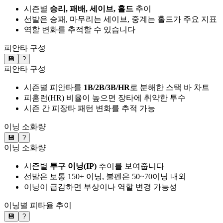
시즌별
승리, 패배, 세이브, 홀드
추이
선발은 승패, 마무리는 세이브, 중계는 홀드가 주요 지표
역할 변화를 추적할 수 있습니다
피안타 구성
💾
?
피안타 구성
시즌별 피안타를
1B/2B/3B/HR
로 분해한 스택 바 차트
피홈런(HR) 비율이 높으면 장타에 취약한 투수
시즌 간 피장타 패턴 변화를 추적 가능
이닝 소화량
💾
?
이닝 소화량
시즌별
투구 이닝(IP)
추이를 보여줍니다
선발은 보통 150+ 이닝, 불펜은 50~70이닝 내외
이닝이 급감하면 부상이나 역할 변경 가능성
이닝별 피타율 추이
💾
?