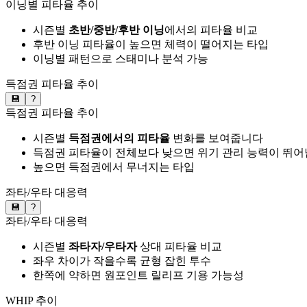
이닝별 피타율 추이
시즌별
초반/중반/후반 이닝
에서의 피타율 비교
후반 이닝 피타율이 높으면 체력이 떨어지는 타입
이닝별 패턴으로 스태미나 분석 가능
득점권 피타율 추이
💾
?
득점권 피타율 추이
시즌별
득점권에서의 피타율
변화를 보여줍니다
득점권 피타율이 전체보다 낮으면 위기 관리 능력이 뛰어
높으면 득점권에서 무너지는 타입
좌타/우타 대응력
💾
?
좌타/우타 대응력
시즌별
좌타자/우타자
상대 피타율 비교
좌우 차이가 작을수록 균형 잡힌 투수
한쪽에 약하면 원포인트 릴리프 기용 가능성
WHIP 추이