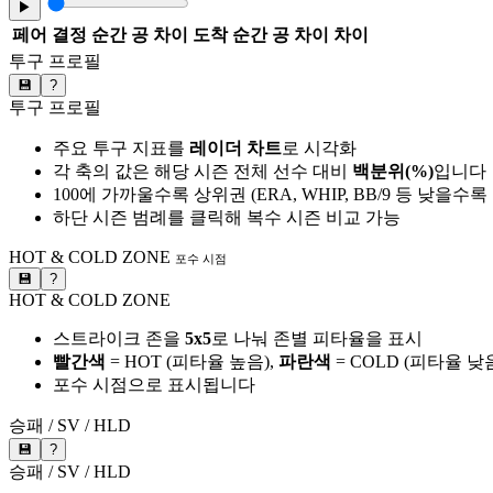
▶
페어
결정 순간 공 차이
도착 순간 공 차이
차이
투구 프로필
💾
?
투구 프로필
주요 투구 지표를
레이더 차트
로 시각화
각 축의 값은 해당 시즌 전체 선수 대비
백분위(%)
입니다
100에 가까울수록 상위권 (ERA, WHIP, BB/9 등 낮을수
하단 시즌 범례를 클릭해 복수 시즌 비교 가능
HOT & COLD ZONE
포수 시점
💾
?
HOT & COLD ZONE
스트라이크 존을
5x5
로 나눠 존별 피타율을 표시
빨간색
= HOT (피타율 높음),
파란색
= COLD (피타율 낮
포수 시점으로 표시됩니다
승패 / SV / HLD
💾
?
승패 / SV / HLD