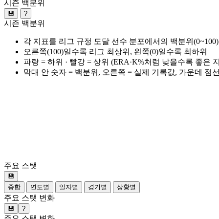
시즌 백분위
💾
?
시즌 백분위
각 지표를 리그 규정 도달 선수 분포에서의 백분위(0~100
오른쪽(100)일수록 리그 최상위, 왼쪽(0)일수록 최하위
파랑 = 하위 · 빨강 = 상위 (ERA·K%처럼 낮을수록 좋은
막대 안 숫자 = 백분위, 오른쪽 = 실제 기록값, 가운데 점
주요 스탯
💾
종합
연도별
일자별
경기별
상황별
주요 스탯 변화
💾
?
주요 스탯 변화