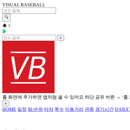
VISUAL BASEBALL
🔍
☀
☾
×
홈 화면에 추가하면 앱처럼 쓸 수 있어요
하단 공유 버튼 → ‘홈
×
HOME
일정
팀/순위
타자
투수
이동거리
관중
경기시간
DAILY