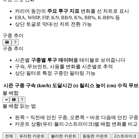
커리어 동안의
주요 투구 지표
변화를 선 차트로 표시
ERA, WHIP, FIP, K/9, BB/9, K%, BB%, K-BB% 등
상단 토글로 막대/선 차트 전환 가능
구종 추이
💾
?
구종 추이
시즌별
구종별 투구 데이터
를 테이블로 보여줍니다
구속, 무브먼트, 사용률 변화를 시즌별로 추적
상단 필터로 특정 구종만 필터링 가능
시즌
구종
구속 (km/h)
도달시간 (s)
릴리스 높이 (cm)
수직 무브 
볼 배합
💾
?
볼 배합 읽는 법
왼쪽 = 직전에 던진 구종, 오른쪽 = 바로 다음에 던진 구종
카운트 상황(유리·불리·2스트라이크)별 배합 변화를 비교
전체
유리한 카운트
불리한 카운트
동등한 카운트
2스트라이크