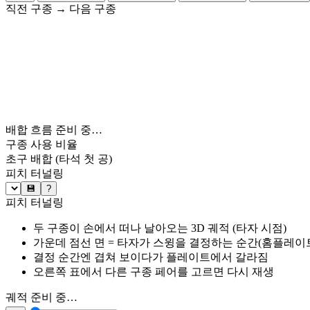
직전 구종
→
다음 구종
배합 흐름 준비 중…
구종 사용 비율
초구 배합
(타석 첫 공)
피치 터널링
💾
?
피치 터널링
두 구종이 손에서 떠나 날아오는 3D 궤적 (타자 시점)
가운데 점선 면 = 타자가 스윙을 결정하는 순간(홈플레이트 약
결정 순간엔 겹쳐 보이다가 플레이트에서 갈라짐
오른쪽 표에서 다른 구종 페어를 고르면 다시 재생
궤적 준비 중…