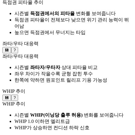
득점권 피타율 추이
시즌별
득점권에서의 피타율
변화를 보여줍니다
득점권 피타율이 전체보다 낮으면 위기 관리 능력이 뛰
어남
높으면 득점권에서 무너지는 타입
좌타/우타 대응력
💾
?
좌타/우타 대응력
시즌별
좌타자/우타자
상대 피타율 비교
좌우 차이가 작을수록 균형 잡힌 투수
한쪽에 약하면 원포인트 릴리프 기용 가능성
WHIP 추이
💾
?
WHIP 추이
시즌별
WHIP(이닝당 출루 허용)
변화를 보여줍니다
WHIP 1.0 이하면 엘리트급
WHIP가 상승하면 컨디션 하락 신호