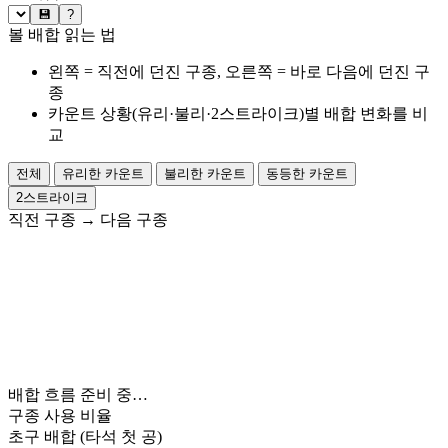
💾
?
볼 배합 읽는 법
왼쪽 = 직전에 던진 구종, 오른쪽 = 바로 다음에 던진 구
종
카운트 상황(유리·불리·2스트라이크)별 배합 변화를 비
교
전체
유리한 카운트
불리한 카운트
동등한 카운트
2스트라이크
직전 구종
→
다음 구종
배합 흐름 준비 중…
구종 사용 비율
초구 배합
(타석 첫 공)