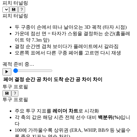
피치 터널링
💾
?
피치 터널링
두 구종이 손에서 떠나 날아오는 3D 궤적 (타자 시점)
가운데 점선 면 = 타자가 스윙을 결정하는 순간(홈플레
이트 약 7.3m 앞)
결정 순간엔 겹쳐 보이다가 플레이트에서 갈라짐
오른쪽 표에서 다른 구종 페어를 고르면 다시 재생
궤적 준비 중…
▶
페어
결정 순간 공 차이
도착 순간 공 차이
차이
투구 프로필
💾
?
투구 프로필
주요 투구 지표를
레이더 차트
로 시각화
각 축의 값은 해당 시즌 전체 선수 대비
백분위(%)
입니
다
100에 가까울수록 상위권 (ERA, WHIP, BB/9 등 낮을수
록 좋은 지표는 역순 처리)