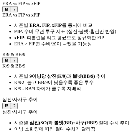
ERA vs FIP vs xFIP
💾
?
ERA vs FIP vs xFIP
시즌별
ERA, FIP, xFIP
를 동시에 비교
FIP
: 수비 무관 투구 지표 (삼진·볼넷·홈런만 반영)
xFIP
: 피홈런을 리그 평균으로 정규화한 FIP
ERA > FIP면 수비/운이 나빴을 가능성
K/9 & BB/9
💾
?
K/9 & BB/9
시즌별
9이닝당 삼진(K/9)
과
볼넷(BB/9)
추이
K/9이 높고 BB/9이 낮을수록 좋은 투수
K/9 - BB/9 차이가 클수록 지배적
삼진/사사구 추이
💾
?
삼진/사사구 추이
시즌별
삼진(SO)
과
볼넷(BB)+사구(HBP)
절대 수치 추이
이닝 소화량에 따라 절대 수치가 달라짐