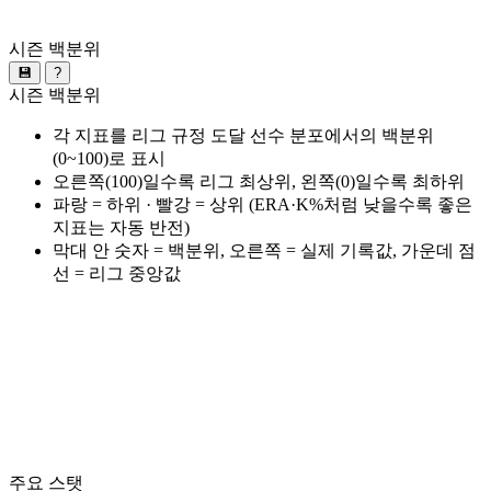
시즌 백분위
💾
?
시즌 백분위
각 지표를 리그 규정 도달 선수 분포에서의 백분위
(0~100)로 표시
오른쪽(100)일수록 리그 최상위, 왼쪽(0)일수록 최하위
파랑 = 하위 · 빨강 = 상위 (ERA·K%처럼 낮을수록 좋은
지표는 자동 반전)
막대 안 숫자 = 백분위, 오른쪽 = 실제 기록값, 가운데 점
선 = 리그 중앙값
주요 스탯