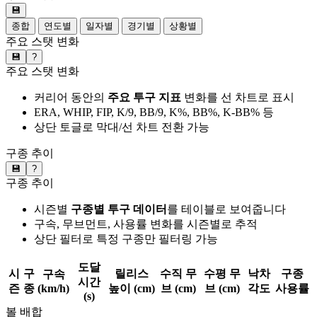
💾
종합
연도별
일자별
경기별
상황별
주요 스탯 변화
💾
?
주요 스탯 변화
커리어 동안의
주요 투구 지표
변화를 선 차트로 표시
ERA, WHIP, FIP, K/9, BB/9, K%, BB%, K-BB% 등
상단 토글로 막대/선 차트 전환 가능
구종 추이
💾
?
구종 추이
시즌별
구종별 투구 데이터
를 테이블로 보여줍니다
구속, 무브먼트, 사용률 변화를 시즌별로 추적
상단 필터로 특정 구종만 필터링 가능
도달
시
구
릴리스
수직 무
수평 무
낙차
구종
구속
시간
즌
종
(km/h)
높이 (cm)
브 (cm)
브 (cm)
각도
사용률
(s)
볼 배합