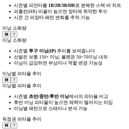
시즌별 피안타를
1B/2B/3B/HR
로 분해한 스택 바 차트
피홈런(HR) 비율이 높으면 장타에 취약한 투수
시즌 간 피장타 패턴 변화를 추적 가능
이닝 소화량
💾
?
이닝 소화량
시즌별
투구 이닝(IP)
추이를 보여줍니다
선발은 보통 150+ 이닝, 불펜은 50~70이닝 내외
이닝이 급감하면 부상이나 역할 변경 가능성
이닝별 피타율 추이
💾
?
이닝별 피타율 추이
시즌별
초반/중반/후반 이닝
에서의 피타율 비교
후반 이닝 피타율이 높으면 체력이 떨어지는 타입
이닝별 패턴으로 스태미나 분석 가능
득점권 피타율 추이
💾
?