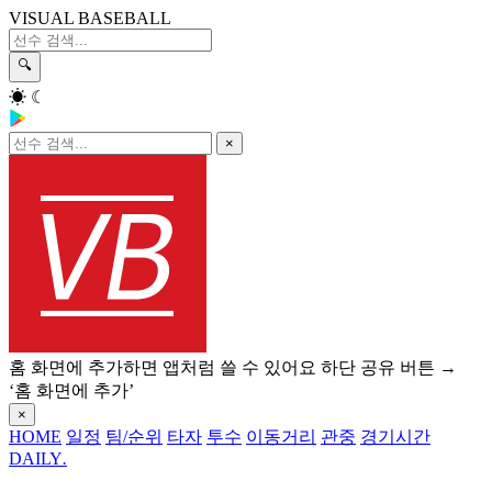
VISUAL BASEBALL
🔍
☀
☾
×
홈 화면에 추가하면 앱처럼 쓸 수 있어요
하단 공유 버튼 →
‘홈 화면에 추가’
×
HOME
일정
팀/순위
타자
투수
이동거리
관중
경기시간
DAILY
.