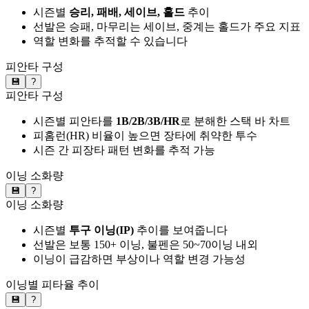
시즌별
승리, 패배, 세이브, 홀드
추이
선발은 승패, 마무리는 세이브, 중계는 홀드가 주요 지표
역할 변화를 추적할 수 있습니다
피안타 구성
💾
?
피안타 구성
시즌별 피안타를
1B/2B/3B/HR
로 분해한 스택 바 차트
피홈런(HR) 비율이 높으면 장타에 취약한 투수
시즌 간 피장타 패턴 변화를 추적 가능
이닝 소화량
💾
?
이닝 소화량
시즌별
투구 이닝(IP)
추이를 보여줍니다
선발은 보통 150+ 이닝, 불펜은 50~70이닝 내외
이닝이 급감하면 부상이나 역할 변경 가능성
이닝별 피타율 추이
💾
?