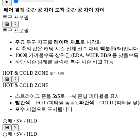
▶
페어
결정 순간 공 차이
도착 순간 공 차이
차이
투구 프로필
💾
?
투구 프로필
주요 투구 지표를
레이더 차트
로 시각화
각 축의 값은 해당 시즌 전체 선수 대비
백분위(%)
입니다
100에 가까울수록 상위권 (ERA, WHIP, BB/9 등 낮을수
하단 시즌 범례를 클릭해 복수 시즌 비교 가능
HOT & COLD ZONE
포수 시점
💾
?
HOT & COLD ZONE
스트라이크 존을
5x5
로 나눠 존별 피타율을 표시
빨간색
= HOT (피타율 높음),
파란색
= COLD (피타율 낮
포수 시점으로 표시됩니다
승패 / SV / HLD
💾
?
승패 / SV / HLD