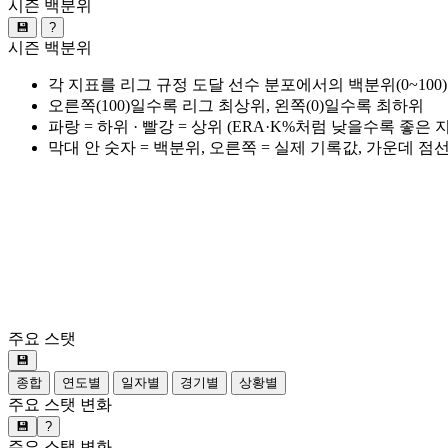
시즌 백분위
💾
?
시즌 백분위
각 지표를 리그 규정 도달 선수 분포에서의 백분위(0~100
오른쪽(100)일수록 리그 최상위, 왼쪽(0)일수록 최하위
파랑 = 하위 · 빨강 = 상위 (ERA·K%처럼 낮을수록 좋은
막대 안 숫자 = 백분위, 오른쪽 = 실제 기록값, 가운데 점
주요 스탯
💾
종합
연도별
일자별
경기별
상황별
주요 스탯 변화
💾
?
주요 스탯 변화