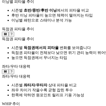
이닝별 피타율 추이
시즌별
초반/중반/후반 이닝
에서의 피타율 비교
후반 이닝 피타율이 높으면 체력이 떨어지는 타입
이닝별 패턴으로 스태미나 분석 가능
득점권 피타율 추이
💾
?
득점권 피타율 추이
시즌별
득점권에서의 피타율
변화를 보여줍니다
득점권 피타율이 전체보다 낮으면 위기 관리 능력이 뛰어
높으면 득점권에서 무너지는 타입
좌타/우타 대응력
💾
?
좌타/우타 대응력
시즌별
좌타자/우타자
상대 피타율 비교
좌우 차이가 작을수록 균형 잡힌 투수
한쪽에 약하면 원포인트 릴리프 기용 가능성
WHIP 추이