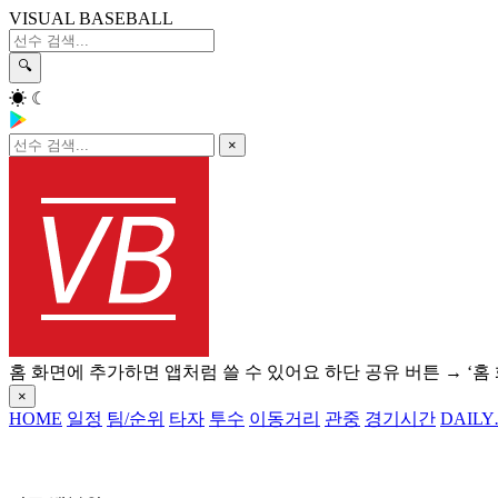
VISUAL BASEBALL
🔍
☀
☾
×
홈 화면에 추가하면 앱처럼 쓸 수 있어요
하단 공유 버튼 → ‘홈
×
HOME
일정
팀/순위
타자
투수
이동거리
관중
경기시간
DAILY