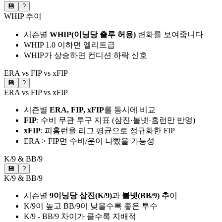
💾
?
WHIP 추이
시즌별
WHIP(이닝당 출루 허용)
변화를 보여줍니다
WHIP 1.0 이하면 엘리트급
WHIP가 상승하면 컨디션 하락 신호
ERA vs FIP vs xFIP
💾
?
ERA vs FIP vs xFIP
시즌별
ERA, FIP, xFIP
를 동시에 비교
FIP
: 수비 무관 투구 지표 (삼진·볼넷·홈런만 반영)
xFIP
: 피홈런을 리그 평균으로 정규화한 FIP
ERA > FIP면 수비/운이 나빴을 가능성
K/9 & BB/9
💾
?
K/9 & BB/9
시즌별
9이닝당 삼진(K/9)
과
볼넷(BB/9)
추이
K/9이 높고 BB/9이 낮을수록 좋은 투수
K/9 - BB/9 차이가 클수록 지배적