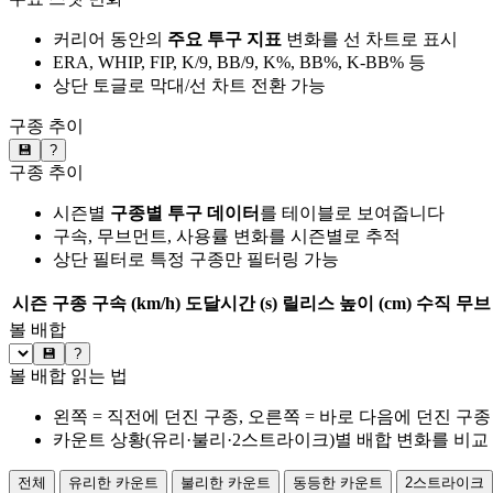
커리어 동안의
주요 투구 지표
변화를 선 차트로 표시
ERA, WHIP, FIP, K/9, BB/9, K%, BB%, K-BB% 등
상단 토글로 막대/선 차트 전환 가능
구종 추이
💾
?
구종 추이
시즌별
구종별 투구 데이터
를 테이블로 보여줍니다
구속, 무브먼트, 사용률 변화를 시즌별로 추적
상단 필터로 특정 구종만 필터링 가능
시즌
구종
구속 (km/h)
도달시간 (s)
릴리스 높이 (cm)
수직 무브 
볼 배합
💾
?
볼 배합 읽는 법
왼쪽 = 직전에 던진 구종, 오른쪽 = 바로 다음에 던진 구종
카운트 상황(유리·불리·2스트라이크)별 배합 변화를 비교
전체
유리한 카운트
불리한 카운트
동등한 카운트
2스트라이크