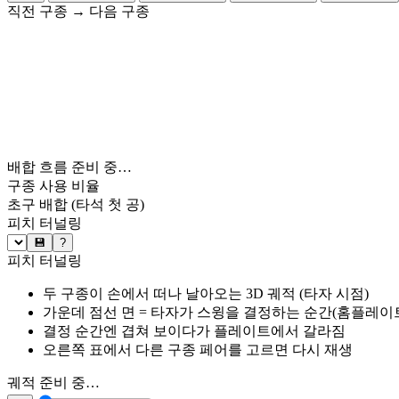
직전 구종
→
다음 구종
배합 흐름 준비 중…
구종 사용 비율
초구 배합
(타석 첫 공)
피치 터널링
💾
?
피치 터널링
두 구종이 손에서 떠나 날아오는 3D 궤적 (타자 시점)
가운데 점선 면 = 타자가 스윙을 결정하는 순간(홈플레이트 약
결정 순간엔 겹쳐 보이다가 플레이트에서 갈라짐
오른쪽 표에서 다른 구종 페어를 고르면 다시 재생
궤적 준비 중…