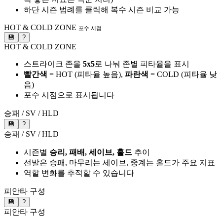
하단 시즌 범례를 클릭해 복수 시즌 비교 가능
HOT & COLD ZONE
포수 시점
💾
?
HOT & COLD ZONE
스트라이크 존을
5x5
로 나눠 존별 피타율을 표시
빨간색
= HOT (피타율 높음),
파란색
= COLD (피타율 낮
음)
포수 시점으로 표시됩니다
승패 / SV / HLD
💾
?
승패 / SV / HLD
시즌별
승리, 패배, 세이브, 홀드
추이
선발은 승패, 마무리는 세이브, 중계는 홀드가 주요 지표
역할 변화를 추적할 수 있습니다
피안타 구성
💾
?
피안타 구성