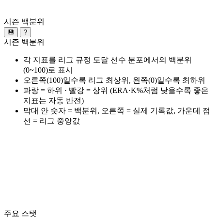
시즌 백분위
💾
?
시즌 백분위
각 지표를 리그 규정 도달 선수 분포에서의 백분위
(0~100)로 표시
오른쪽(100)일수록 리그 최상위, 왼쪽(0)일수록 최하위
파랑 = 하위 · 빨강 = 상위 (ERA·K%처럼 낮을수록 좋은
지표는 자동 반전)
막대 안 숫자 = 백분위, 오른쪽 = 실제 기록값, 가운데 점
선 = 리그 중앙값
주요 스탯