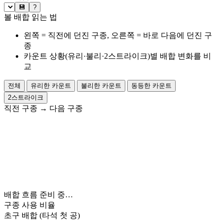
💾
?
볼 배합 읽는 법
왼쪽 = 직전에 던진 구종, 오른쪽 = 바로 다음에 던진 구
종
카운트 상황(유리·불리·2스트라이크)별 배합 변화를 비
교
전체
유리한 카운트
불리한 카운트
동등한 카운트
2스트라이크
직전 구종
→
다음 구종
배합 흐름 준비 중…
구종 사용 비율
초구 배합
(타석 첫 공)