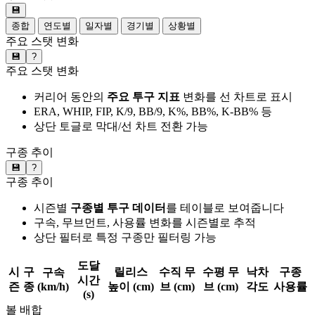
💾
종합
연도별
일자별
경기별
상황별
주요 스탯 변화
💾
?
주요 스탯 변화
커리어 동안의
주요 투구 지표
변화를 선 차트로 표시
ERA, WHIP, FIP, K/9, BB/9, K%, BB%, K-BB% 등
상단 토글로 막대/선 차트 전환 가능
구종 추이
💾
?
구종 추이
시즌별
구종별 투구 데이터
를 테이블로 보여줍니다
구속, 무브먼트, 사용률 변화를 시즌별로 추적
상단 필터로 특정 구종만 필터링 가능
도달
시
구
릴리스
수직 무
수평 무
낙차
구종
구속
시간
즌
종
(km/h)
높이 (cm)
브 (cm)
브 (cm)
각도
사용률
(s)
볼 배합