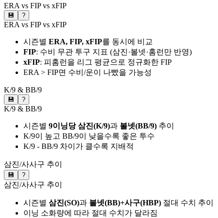
ERA vs FIP vs xFIP
💾
?
ERA vs FIP vs xFIP
시즌별
ERA, FIP, xFIP
를 동시에 비교
FIP
: 수비 무관 투구 지표 (삼진·볼넷·홈런만 반영)
xFIP
: 피홈런을 리그 평균으로 정규화한 FIP
ERA > FIP면 수비/운이 나빴을 가능성
K/9 & BB/9
💾
?
K/9 & BB/9
시즌별
9이닝당 삼진(K/9)
과
볼넷(BB/9)
추이
K/9이 높고 BB/9이 낮을수록 좋은 투수
K/9 - BB/9 차이가 클수록 지배적
삼진/사사구 추이
💾
?
삼진/사사구 추이
시즌별
삼진(SO)
과
볼넷(BB)+사구(HBP)
절대 수치 추이
이닝 소화량에 따라 절대 수치가 달라짐