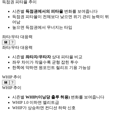
득점권 피타율 추이
시즌별
득점권에서의 피타율
변화를 보여줍니다
득점권 피타율이 전체보다 낮으면 위기 관리 능력이 뛰
어남
높으면 득점권에서 무너지는 타입
좌타/우타 대응력
💾
?
좌타/우타 대응력
시즌별
좌타자/우타자
상대 피타율 비교
좌우 차이가 작을수록 균형 잡힌 투수
한쪽에 약하면 원포인트 릴리프 기용 가능성
WHIP 추이
💾
?
WHIP 추이
시즌별
WHIP(이닝당 출루 허용)
변화를 보여줍니다
WHIP 1.0 이하면 엘리트급
WHIP가 상승하면 컨디션 하락 신호