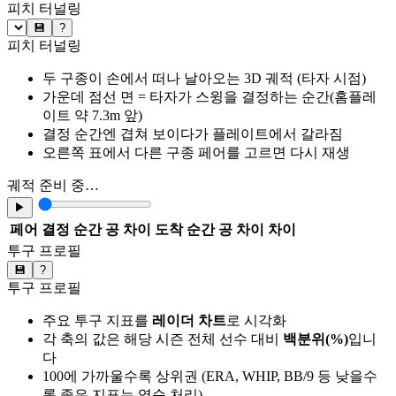
피치 터널링
💾
?
피치 터널링
두 구종이 손에서 떠나 날아오는 3D 궤적 (타자 시점)
가운데 점선 면 = 타자가 스윙을 결정하는 순간(홈플레
이트 약 7.3m 앞)
결정 순간엔 겹쳐 보이다가 플레이트에서 갈라짐
오른쪽 표에서 다른 구종 페어를 고르면 다시 재생
궤적 준비 중…
▶
페어
결정 순간 공 차이
도착 순간 공 차이
차이
투구 프로필
💾
?
투구 프로필
주요 투구 지표를
레이더 차트
로 시각화
각 축의 값은 해당 시즌 전체 선수 대비
백분위(%)
입니
다
100에 가까울수록 상위권 (ERA, WHIP, BB/9 등 낮을수
록 좋은 지표는 역순 처리)