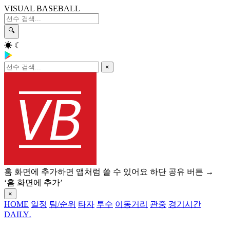
VISUAL BASEBALL
🔍
☀
☾
×
홈 화면에 추가하면 앱처럼 쓸 수 있어요
하단 공유 버튼 →
‘홈 화면에 추가’
×
HOME
일정
팀/순위
타자
투수
이동거리
관중
경기시간
DAILY
.