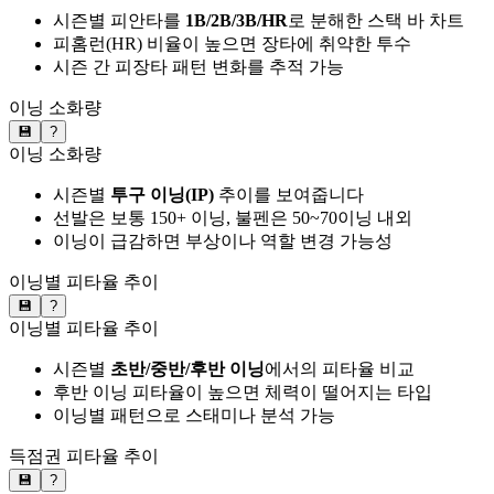
시즌별 피안타를
1B/2B/3B/HR
로 분해한 스택 바 차트
피홈런(HR) 비율이 높으면 장타에 취약한 투수
시즌 간 피장타 패턴 변화를 추적 가능
이닝 소화량
💾
?
이닝 소화량
시즌별
투구 이닝(IP)
추이를 보여줍니다
선발은 보통 150+ 이닝, 불펜은 50~70이닝 내외
이닝이 급감하면 부상이나 역할 변경 가능성
이닝별 피타율 추이
💾
?
이닝별 피타율 추이
시즌별
초반/중반/후반 이닝
에서의 피타율 비교
후반 이닝 피타율이 높으면 체력이 떨어지는 타입
이닝별 패턴으로 스태미나 분석 가능
득점권 피타율 추이
💾
?