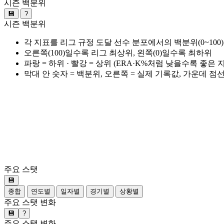
시즌 백분위
💾
?
시즌 백분위
각 지표를 리그 규정 도달 선수 분포에서의 백분위(0~100
오른쪽(100)일수록 리그 최상위, 왼쪽(0)일수록 최하위
파랑 = 하위 · 빨강 = 상위 (ERA·K%처럼 낮을수록 좋은
막대 안 숫자 = 백분위, 오른쪽 = 실제 기록값, 가운데 점
주요 스탯
💾
종합
연도별
일자별
경기별
상황별
주요 스탯 변화
💾
?
주요 스탯 변화