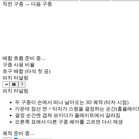
직전 구종
→
다음 구종
배합 흐름 준비 중…
구종 사용 비율
초구 배합
(타석 첫 공)
피치 터널링
💾
?
피치 터널링
두 구종이 손에서 떠나 날아오는 3D 궤적 (타자 시점)
가운데 점선 면 = 타자가 스윙을 결정하는 순간(홈플레이트 약
결정 순간엔 겹쳐 보이다가 플레이트에서 갈라짐
오른쪽 표에서 다른 구종 페어를 고르면 다시 재생
궤적 준비 중…