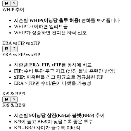
💾
?
WHIP 추이
시즌별
WHIP(이닝당 출루 허용)
변화를 보여줍니다
WHIP 1.0 이하면 엘리트급
WHIP가 상승하면 컨디션 하락 신호
ERA vs FIP vs xFIP
💾
?
ERA vs FIP vs xFIP
시즌별
ERA, FIP, xFIP
를 동시에 비교
FIP
: 수비 무관 투구 지표 (삼진·볼넷·홈런만 반영)
xFIP
: 피홈런을 리그 평균으로 정규화한 FIP
ERA > FIP면 수비/운이 나빴을 가능성
K/9 & BB/9
💾
?
K/9 & BB/9
시즌별
9이닝당 삼진(K/9)
과
볼넷(BB/9)
추이
K/9이 높고 BB/9이 낮을수록 좋은 투수
K/9 - BB/9 차이가 클수록 지배적