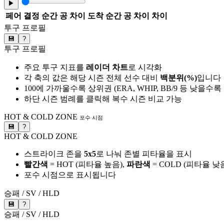
▶
페어
결정 순간 공 차이
도착 순간 공 차이
차이
투구 프로필
💾
?
투구 프로필
주요 투구 지표를
레이더 차트
로 시각화
각 축의 값은 해당 시즌 전체 선수 대비
백분위(%)
입니다
100에 가까울수록 상위권 (ERA, WHIP, BB/9 등 낮을수
하단 시즌 범례를 클릭해 복수 시즌 비교 가능
HOT & COLD ZONE
포수 시점
💾
?
HOT & COLD ZONE
스트라이크 존을
5x5
로 나눠 존별 피타율을 표시
빨간색
= HOT (피타율 높음),
파란색
= COLD (피타율 낮
포수 시점으로 표시됩니다
승패 / SV / HLD
💾
?
승패 / SV / HLD