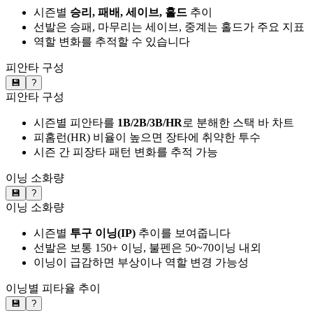
시즌별
승리, 패배, 세이브, 홀드
추이
선발은 승패, 마무리는 세이브, 중계는 홀드가 주요 지표
역할 변화를 추적할 수 있습니다
피안타 구성
💾
?
피안타 구성
시즌별 피안타를
1B/2B/3B/HR
로 분해한 스택 바 차트
피홈런(HR) 비율이 높으면 장타에 취약한 투수
시즌 간 피장타 패턴 변화를 추적 가능
이닝 소화량
💾
?
이닝 소화량
시즌별
투구 이닝(IP)
추이를 보여줍니다
선발은 보통 150+ 이닝, 불펜은 50~70이닝 내외
이닝이 급감하면 부상이나 역할 변경 가능성
이닝별 피타율 추이
💾
?