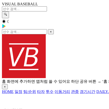
VISUAL BASEBALL
🔍
☀
☾
×
홈 화면에 추가하면 앱처럼 쓸 수 있어요
하단 공유 버튼 → ‘홈
×
HOME
일정
팀/순위
타자
투수
이동거리
관중
경기시간
DAILY