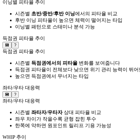
이닝별 피타율 추이
시즌별
초반/중반/후반 이닝
에서의 피타율 비교
후반 이닝 피타율이 높으면 체력이 떨어지는 타입
이닝별 패턴으로 스태미나 분석 가능
득점권 피타율 추이
💾
?
득점권 피타율 추이
시즌별
득점권에서의 피타율
변화를 보여줍니다
득점권 피타율이 전체보다 낮으면 위기 관리 능력이 뛰어
높으면 득점권에서 무너지는 타입
좌타/우타 대응력
💾
?
좌타/우타 대응력
시즌별
좌타자/우타자
상대 피타율 비교
좌우 차이가 작을수록 균형 잡힌 투수
한쪽에 약하면 원포인트 릴리프 기용 가능성
WHIP 추이