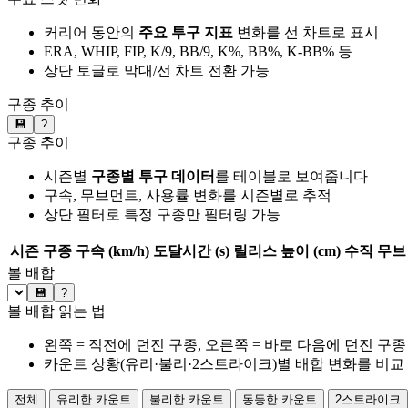
커리어 동안의
주요 투구 지표
변화를 선 차트로 표시
ERA, WHIP, FIP, K/9, BB/9, K%, BB%, K-BB% 등
상단 토글로 막대/선 차트 전환 가능
구종 추이
💾
?
구종 추이
시즌별
구종별 투구 데이터
를 테이블로 보여줍니다
구속, 무브먼트, 사용률 변화를 시즌별로 추적
상단 필터로 특정 구종만 필터링 가능
시즌
구종
구속 (km/h)
도달시간 (s)
릴리스 높이 (cm)
수직 무브 
볼 배합
💾
?
볼 배합 읽는 법
왼쪽 = 직전에 던진 구종, 오른쪽 = 바로 다음에 던진 구종
카운트 상황(유리·불리·2스트라이크)별 배합 변화를 비교
전체
유리한 카운트
불리한 카운트
동등한 카운트
2스트라이크