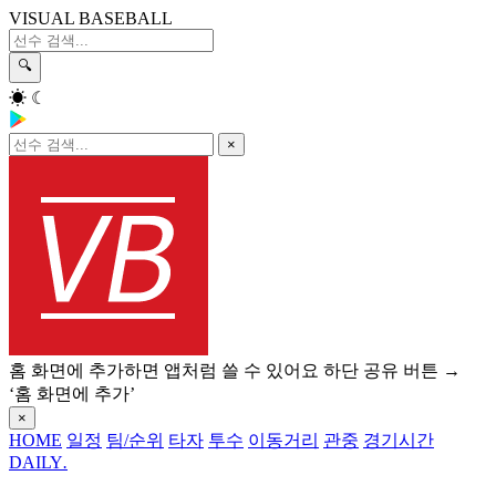
VISUAL BASEBALL
🔍
☀
☾
×
홈 화면에 추가하면 앱처럼 쓸 수 있어요
하단 공유 버튼 →
‘홈 화면에 추가’
×
HOME
일정
팀/순위
타자
투수
이동거리
관중
경기시간
DAILY
.