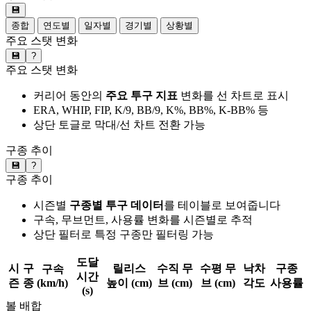
💾
종합
연도별
일자별
경기별
상황별
주요 스탯 변화
💾
?
주요 스탯 변화
커리어 동안의
주요 투구 지표
변화를 선 차트로 표시
ERA, WHIP, FIP, K/9, BB/9, K%, BB%, K-BB% 등
상단 토글로 막대/선 차트 전환 가능
구종 추이
💾
?
구종 추이
시즌별
구종별 투구 데이터
를 테이블로 보여줍니다
구속, 무브먼트, 사용률 변화를 시즌별로 추적
상단 필터로 특정 구종만 필터링 가능
도달
시
구
릴리스
수직 무
수평 무
낙차
구종
구속
시간
즌
종
(km/h)
높이 (cm)
브 (cm)
브 (cm)
각도
사용률
(s)
볼 배합