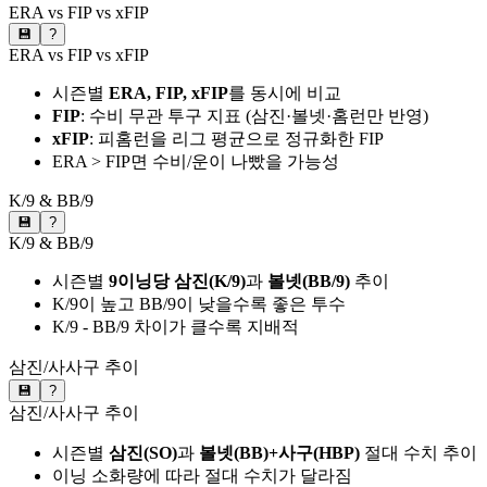
ERA vs FIP vs xFIP
💾
?
ERA vs FIP vs xFIP
시즌별
ERA, FIP, xFIP
를 동시에 비교
FIP
: 수비 무관 투구 지표 (삼진·볼넷·홈런만 반영)
xFIP
: 피홈런을 리그 평균으로 정규화한 FIP
ERA > FIP면 수비/운이 나빴을 가능성
K/9 & BB/9
💾
?
K/9 & BB/9
시즌별
9이닝당 삼진(K/9)
과
볼넷(BB/9)
추이
K/9이 높고 BB/9이 낮을수록 좋은 투수
K/9 - BB/9 차이가 클수록 지배적
삼진/사사구 추이
💾
?
삼진/사사구 추이
시즌별
삼진(SO)
과
볼넷(BB)+사구(HBP)
절대 수치 추이
이닝 소화량에 따라 절대 수치가 달라짐