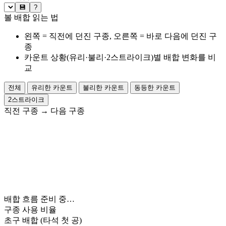
💾
?
볼 배합 읽는 법
왼쪽 = 직전에 던진 구종, 오른쪽 = 바로 다음에 던진 구
종
카운트 상황(유리·불리·2스트라이크)별 배합 변화를 비
교
전체
유리한 카운트
불리한 카운트
동등한 카운트
2스트라이크
직전 구종
→
다음 구종
배합 흐름 준비 중…
구종 사용 비율
초구 배합
(타석 첫 공)