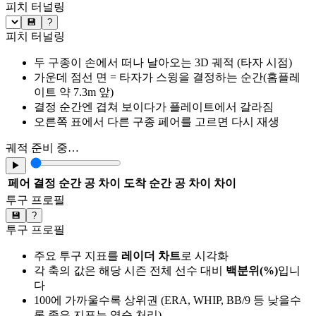
피치 터널링
💾
?
피치 터널링
두 구종이 손에서 떠나 날아오는 3D 궤적 (타자 시점)
가운데 점선 면 = 타자가 스윙을 결정하는 순간(홈플레
이트 약 7.3m 앞)
결정 순간엔 겹쳐 보이다가 플레이트에서 갈라짐
오른쪽 표에서 다른 구종 페어를 고르면 다시 재생
궤적 준비 중…
▶
페어
결정 순간 공 차이
도착 순간 공 차이
차이
투구 프로필
💾
?
투구 프로필
주요 투구 지표를
레이더 차트
로 시각화
각 축의 값은 해당 시즌 전체 선수 대비
백분위(%)
입니
다
100에 가까울수록 상위권 (ERA, WHIP, BB/9 등 낮을수
록 좋은 지표는 역순 처리)