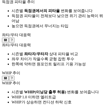
득점권 피타율 추이
시즌별
득점권에서의 피타율
변화를 보여줍니다
득점권 피타율이 전체보다 낮으면 위기 관리 능력이 뛰
어남
높으면 득점권에서 무너지는 타입
좌타/우타 대응력
💾
?
좌타/우타 대응력
시즌별
좌타자/우타자
상대 피타율 비교
좌우 차이가 작을수록 균형 잡힌 투수
한쪽에 약하면 원포인트 릴리프 기용 가능성
WHIP 추이
💾
?
WHIP 추이
시즌별
WHIP(이닝당 출루 허용)
변화를 보여줍니다
WHIP 1.0 이하면 엘리트급
WHIP가 상승하면 컨디션 하락 신호