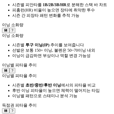
시즌별 피안타를
1B/2B/3B/HR
로 분해한 스택 바 차트
피홈런(HR) 비율이 높으면 장타에 취약한 투수
시즌 간 피장타 패턴 변화를 추적 가능
이닝 소화량
💾
?
이닝 소화량
시즌별
투구 이닝(IP)
추이를 보여줍니다
선발은 보통 150+ 이닝, 불펜은 50~70이닝 내외
이닝이 급감하면 부상이나 역할 변경 가능성
이닝별 피타율 추이
💾
?
이닝별 피타율 추이
시즌별
초반/중반/후반 이닝
에서의 피타율 비교
후반 이닝 피타율이 높으면 체력이 떨어지는 타입
이닝별 패턴으로 스태미나 분석 가능
득점권 피타율 추이
💾
?