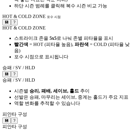
하단 시즌 범례를 클릭해 복수 시즌 비교 가능
HOT & COLD ZONE
포수 시점
💾
?
HOT & COLD ZONE
스트라이크 존을
5x5
로 나눠 존별 피타율을 표시
빨간색
= HOT (피타율 높음),
파란색
= COLD (피타율 낮
음)
포수 시점으로 표시됩니다
승패 / SV / HLD
💾
?
승패 / SV / HLD
시즌별
승리, 패배, 세이브, 홀드
추이
선발은 승패, 마무리는 세이브, 중계는 홀드가 주요 지표
역할 변화를 추적할 수 있습니다
피안타 구성
💾
?
피안타 구성