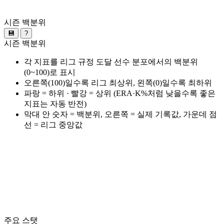
시즌 백분위
💾
?
시즌 백분위
각 지표를 리그 규정 도달 선수 분포에서의 백분위
(0~100)로 표시
오른쪽(100)일수록 리그 최상위, 왼쪽(0)일수록 최하위
파랑 = 하위 · 빨강 = 상위 (ERA·K%처럼 낮을수록 좋은
지표는 자동 반전)
막대 안 숫자 = 백분위, 오른쪽 = 실제 기록값, 가운데 점
선 = 리그 중앙값
주요 스탯