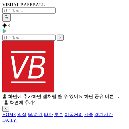
VISUAL BASEBALL
🔍
☀
☾
×
홈 화면에 추가하면 앱처럼 쓸 수 있어요
하단 공유 버튼 →
‘홈 화면에 추가’
×
HOME
일정
팀/순위
타자
투수
이동거리
관중
경기시간
DAILY
.