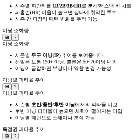
시즌별 피안타를
1B/2B/3B/HR
로 분해한 스택 바 차트
피홈런(HR) 비율이 높으면 장타에 취약한 투수
시즌 간 피장타 패턴 변화를 추적 가능
이닝 소화량
💾
?
이닝 소화량
시즌별
투구 이닝(IP)
추이를 보여줍니다
선발은 보통 150+ 이닝, 불펜은 50~70이닝 내외
이닝이 급감하면 부상이나 역할 변경 가능성
이닝별 피타율 추이
💾
?
이닝별 피타율 추이
시즌별
초반/중반/후반 이닝
에서의 피타율 비교
후반 이닝 피타율이 높으면 체력이 떨어지는 타입
이닝별 패턴으로 스태미나 분석 가능
득점권 피타율 추이
💾
?