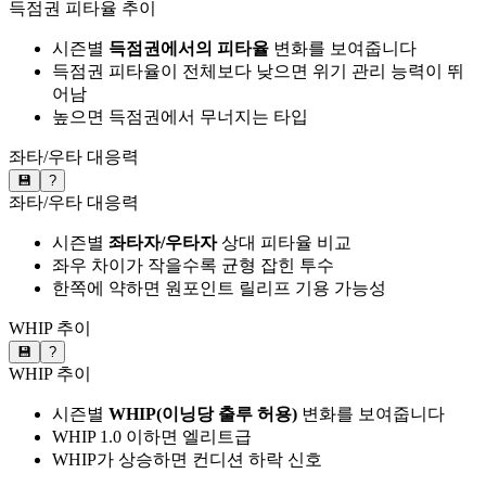
득점권 피타율 추이
시즌별
득점권에서의 피타율
변화를 보여줍니다
득점권 피타율이 전체보다 낮으면 위기 관리 능력이 뛰
어남
높으면 득점권에서 무너지는 타입
좌타/우타 대응력
💾
?
좌타/우타 대응력
시즌별
좌타자/우타자
상대 피타율 비교
좌우 차이가 작을수록 균형 잡힌 투수
한쪽에 약하면 원포인트 릴리프 기용 가능성
WHIP 추이
💾
?
WHIP 추이
시즌별
WHIP(이닝당 출루 허용)
변화를 보여줍니다
WHIP 1.0 이하면 엘리트급
WHIP가 상승하면 컨디션 하락 신호