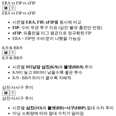
ERA vs FIP vs xFIP
💾
?
ERA vs FIP vs xFIP
시즌별
ERA, FIP, xFIP
를 동시에 비교
FIP
: 수비 무관 투구 지표 (삼진·볼넷·홈런만 반영)
xFIP
: 피홈런을 리그 평균으로 정규화한 FIP
ERA > FIP면 수비/운이 나빴을 가능성
K/9 & BB/9
💾
?
K/9 & BB/9
시즌별
9이닝당 삼진(K/9)
과
볼넷(BB/9)
추이
K/9이 높고 BB/9이 낮을수록 좋은 투수
K/9 - BB/9 차이가 클수록 지배적
삼진/사사구 추이
💾
?
삼진/사사구 추이
시즌별
삼진(SO)
과
볼넷(BB)+사구(HBP)
절대 수치 추이
이닝 소화량에 따라 절대 수치가 달라짐