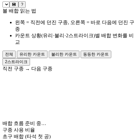
💾
?
볼 배합 읽는 법
왼쪽 = 직전에 던진 구종, 오른쪽 = 바로 다음에 던진 구
종
카운트 상황(유리·불리·2스트라이크)별 배합 변화를 비
교
전체
유리한 카운트
불리한 카운트
동등한 카운트
2스트라이크
직전 구종
→
다음 구종
배합 흐름 준비 중…
구종 사용 비율
초구 배합
(타석 첫 공)