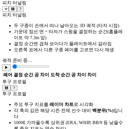
피치 터널링
💾
?
피치 터널링
두 구종이 손에서 떠나 날아오는 3D 궤적 (타자 시점)
가운데 점선 면 = 타자가 스윙을 결정하는 순간(홈플레
이트 약 7.3m 앞)
결정 순간엔 겹쳐 보이다가 플레이트에서 갈라짐
오른쪽 표에서 다른 구종 페어를 고르면 다시 재생
궤적 준비 중…
▶
페어
결정 순간 공 차이
도착 순간 공 차이
차이
투구 프로필
💾
?
투구 프로필
주요 투구 지표를
레이더 차트
로 시각화
각 축의 값은 해당 시즌 전체 선수 대비
백분위(%)
입니
다
100에 가까울수록 상위권 (ERA, WHIP, BB/9 등 낮을수
록 좋은 지표는 역순 처리)