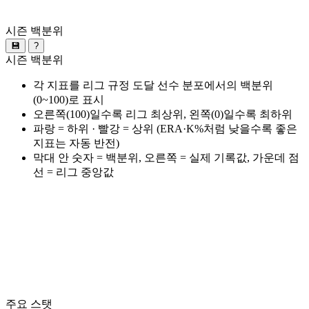
시즌 백분위
💾
?
시즌 백분위
각 지표를 리그 규정 도달 선수 분포에서의 백분위
(0~100)로 표시
오른쪽(100)일수록 리그 최상위, 왼쪽(0)일수록 최하위
파랑 = 하위 · 빨강 = 상위 (ERA·K%처럼 낮을수록 좋은
지표는 자동 반전)
막대 안 숫자 = 백분위, 오른쪽 = 실제 기록값, 가운데 점
선 = 리그 중앙값
주요 스탯