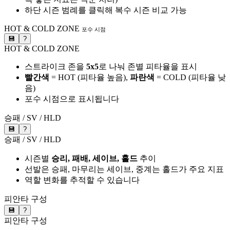
하단 시즌 범례를 클릭해 복수 시즌 비교 가능
HOT & COLD ZONE
포수 시점
💾
?
HOT & COLD ZONE
스트라이크 존을
5x5
로 나눠 존별 피타율을 표시
빨간색
= HOT (피타율 높음),
파란색
= COLD (피타율 낮
음)
포수 시점으로 표시됩니다
승패 / SV / HLD
💾
?
승패 / SV / HLD
시즌별
승리, 패배, 세이브, 홀드
추이
선발은 승패, 마무리는 세이브, 중계는 홀드가 주요 지표
역할 변화를 추적할 수 있습니다
피안타 구성
💾
?
피안타 구성