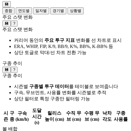
💾
종합
연도별
일자별
경기별
상황별
주요 스탯 변화
💾
?
주요 스탯 변화
커리어 동안의
주요 투구 지표
변화를 선 차트로 표시
ERA, WHIP, FIP, K/9, BB/9, K%, BB%, K-BB% 등
상단 토글로 막대/선 차트 전환 가능
구종 추이
💾
?
구종 추이
시즌별
구종별 투구 데이터
를 테이블로 보여줍니다
구속, 무브먼트, 사용률 변화를 시즌별로 추적
상단 필터로 특정 구종만 필터링 가능
도달
시
구
릴리스
수직 무
수평 무
낙차
구종
구속
시간
즌
종
(km/h)
높이 (cm)
브 (cm)
브 (cm)
각도
사용률
(s)
볼 배합