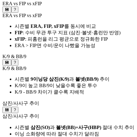
ERA vs FIP vs xFIP
💾
?
ERA vs FIP vs xFIP
시즌별
ERA, FIP, xFIP
를 동시에 비교
FIP
: 수비 무관 투구 지표 (삼진·볼넷·홈런만 반영)
xFIP
: 피홈런을 리그 평균으로 정규화한 FIP
ERA > FIP면 수비/운이 나빴을 가능성
K/9 & BB/9
💾
?
K/9 & BB/9
시즌별
9이닝당 삼진(K/9)
과
볼넷(BB/9)
추이
K/9이 높고 BB/9이 낮을수록 좋은 투수
K/9 - BB/9 차이가 클수록 지배적
삼진/사사구 추이
💾
?
삼진/사사구 추이
시즌별
삼진(SO)
과
볼넷(BB)+사구(HBP)
절대 수치 추이
이닝 소화량에 따라 절대 수치가 달라짐