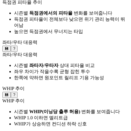
득점권 피타율 추이
시즌별
득점권에서의 피타율
변화를 보여줍니다
득점권 피타율이 전체보다 낮으면 위기 관리 능력이 뛰
어남
높으면 득점권에서 무너지는 타입
좌타/우타 대응력
💾
?
좌타/우타 대응력
시즌별
좌타자/우타자
상대 피타율 비교
좌우 차이가 작을수록 균형 잡힌 투수
한쪽에 약하면 원포인트 릴리프 기용 가능성
WHIP 추이
💾
?
WHIP 추이
시즌별
WHIP(이닝당 출루 허용)
변화를 보여줍니다
WHIP 1.0 이하면 엘리트급
WHIP가 상승하면 컨디션 하락 신호