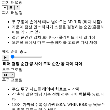
피치 터널링
💾
?
피치 터널링
두 구종이 손에서 떠나 날아오는 3D 궤적 (타자 시점)
가운데 점선 면 = 타자가 스윙을 결정하는 순간(홈플레
이트 약 7.3m 앞)
결정 순간엔 겹쳐 보이다가 플레이트에서 갈라짐
오른쪽 표에서 다른 구종 페어를 고르면 다시 재생
궤적 준비 중…
▶
페어
결정 순간 공 차이
도착 순간 공 차이
차이
투구 프로필
💾
?
투구 프로필
주요 투구 지표를
레이더 차트
로 시각화
각 축의 값은 해당 시즌 전체 선수 대비
백분위(%)
입니
다
100에 가까울수록 상위권 (ERA, WHIP, BB/9 등 낮을수
록 좋은 지표는 역순 처리)