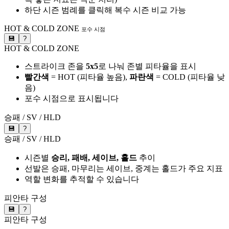
하단 시즌 범례를 클릭해 복수 시즌 비교 가능
HOT & COLD ZONE
포수 시점
💾
?
HOT & COLD ZONE
스트라이크 존을
5x5
로 나눠 존별 피타율을 표시
빨간색
= HOT (피타율 높음),
파란색
= COLD (피타율 낮
음)
포수 시점으로 표시됩니다
승패 / SV / HLD
💾
?
승패 / SV / HLD
시즌별
승리, 패배, 세이브, 홀드
추이
선발은 승패, 마무리는 세이브, 중계는 홀드가 주요 지표
역할 변화를 추적할 수 있습니다
피안타 구성
💾
?
피안타 구성