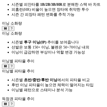
시즌별 피안타를
1B/2B/3B/HR
로 분해한 스택 바 차트
피홈런(HR) 비율이 높으면 장타에 취약한 투수
시즌 간 피장타 패턴 변화를 추적 가능
이닝 소화량
💾
?
이닝 소화량
시즌별
투구 이닝(IP)
추이를 보여줍니다
선발은 보통 150+ 이닝, 불펜은 50~70이닝 내외
이닝이 급감하면 부상이나 역할 변경 가능성
이닝별 피타율 추이
💾
?
이닝별 피타율 추이
시즌별
초반/중반/후반 이닝
에서의 피타율 비교
후반 이닝 피타율이 높으면 체력이 떨어지는 타입
이닝별 패턴으로 스태미나 분석 가능
득점권 피타율 추이
💾
?