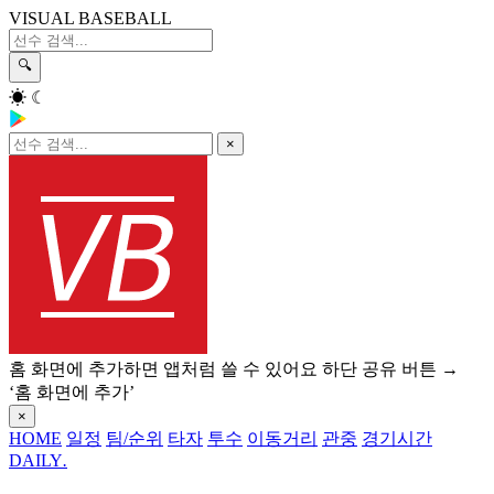
VISUAL BASEBALL
🔍
☀
☾
×
홈 화면에 추가하면 앱처럼 쓸 수 있어요
하단 공유 버튼 →
‘홈 화면에 추가’
×
HOME
일정
팀/순위
타자
투수
이동거리
관중
경기시간
DAILY
.