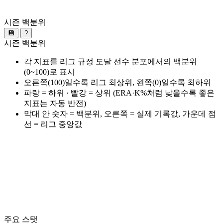
시즌 백분위
💾
?
시즌 백분위
각 지표를 리그 규정 도달 선수 분포에서의 백분위
(0~100)로 표시
오른쪽(100)일수록 리그 최상위, 왼쪽(0)일수록 최하위
파랑 = 하위 · 빨강 = 상위 (ERA·K%처럼 낮을수록 좋은
지표는 자동 반전)
막대 안 숫자 = 백분위, 오른쪽 = 실제 기록값, 가운데 점
선 = 리그 중앙값
주요 스탯