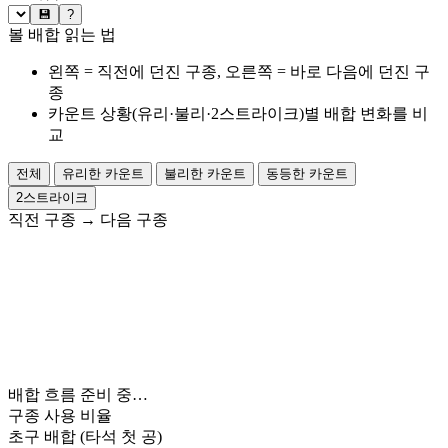
💾
?
볼 배합 읽는 법
왼쪽 = 직전에 던진 구종, 오른쪽 = 바로 다음에 던진 구
종
카운트 상황(유리·불리·2스트라이크)별 배합 변화를 비
교
전체
유리한 카운트
불리한 카운트
동등한 카운트
2스트라이크
직전 구종
→
다음 구종
배합 흐름 준비 중…
구종 사용 비율
초구 배합
(타석 첫 공)