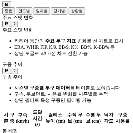
💾
종합
연도별
일자별
경기별
상황별
주요 스탯 변화
💾
?
주요 스탯 변화
커리어 동안의
주요 투구 지표
변화를 선 차트로 표시
ERA, WHIP, FIP, K/9, BB/9, K%, BB%, K-BB% 등
상단 토글로 막대/선 차트 전환 가능
구종 추이
💾
?
구종 추이
시즌별
구종별 투구 데이터
를 테이블로 보여줍니다
구속, 무브먼트, 사용률 변화를 시즌별로 추적
상단 필터로 특정 구종만 필터링 가능
도달
시
구
릴리스
수직 무
수평 무
낙차
구종
구속
시간
즌
종
(km/h)
높이 (cm)
브 (cm)
브 (cm)
각도
사용률
(s)
볼 배합