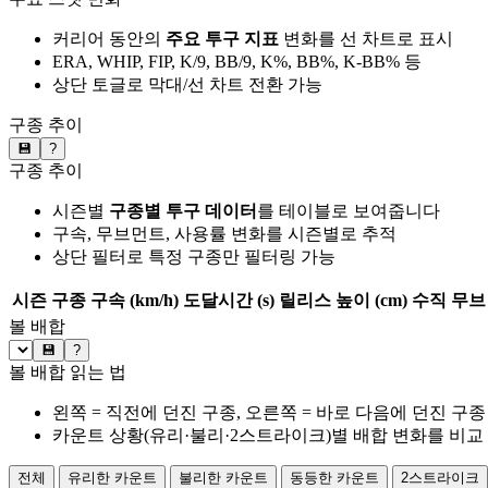
커리어 동안의
주요 투구 지표
변화를 선 차트로 표시
ERA, WHIP, FIP, K/9, BB/9, K%, BB%, K-BB% 등
상단 토글로 막대/선 차트 전환 가능
구종 추이
💾
?
구종 추이
시즌별
구종별 투구 데이터
를 테이블로 보여줍니다
구속, 무브먼트, 사용률 변화를 시즌별로 추적
상단 필터로 특정 구종만 필터링 가능
시즌
구종
구속 (km/h)
도달시간 (s)
릴리스 높이 (cm)
수직 무브 
볼 배합
💾
?
볼 배합 읽는 법
왼쪽 = 직전에 던진 구종, 오른쪽 = 바로 다음에 던진 구종
카운트 상황(유리·불리·2스트라이크)별 배합 변화를 비교
전체
유리한 카운트
불리한 카운트
동등한 카운트
2스트라이크