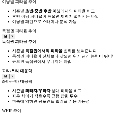
이닝별 피타율 추이
시즌별
초반/중반/후반 이닝
에서의 피타율 비교
후반 이닝 피타율이 높으면 체력이 떨어지는 타입
이닝별 패턴으로 스태미나 분석 가능
득점권 피타율 추이
💾
?
득점권 피타율 추이
시즌별
득점권에서의 피타율
변화를 보여줍니다
득점권 피타율이 전체보다 낮으면 위기 관리 능력이 뛰어
높으면 득점권에서 무너지는 타입
좌타/우타 대응력
💾
?
좌타/우타 대응력
시즌별
좌타자/우타자
상대 피타율 비교
좌우 차이가 작을수록 균형 잡힌 투수
한쪽에 약하면 원포인트 릴리프 기용 가능성
WHIP 추이