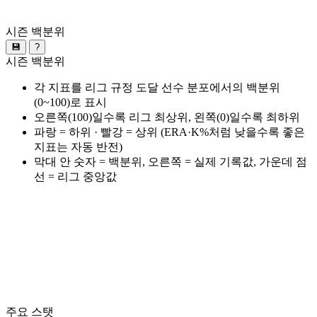
시즌 백분위
💾
?
시즌 백분위
각 지표를 리그 규정 도달 선수 분포에서의 백분위
(0~100)로 표시
오른쪽(100)일수록 리그 최상위, 왼쪽(0)일수록 최하위
파랑 = 하위 · 빨강 = 상위 (ERA·K%처럼 낮을수록 좋은
지표는 자동 반전)
막대 안 숫자 = 백분위, 오른쪽 = 실제 기록값, 가운데 점
선 = 리그 중앙값
주요 스탯