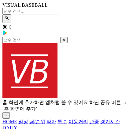
VISUAL BASEBALL
🔍
☀
☾
×
홈 화면에 추가하면 앱처럼 쓸 수 있어요
하단 공유 버튼 →
‘홈 화면에 추가’
×
HOME
일정
팀/순위
타자
투수
이동거리
관중
경기시간
DAILY
.