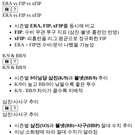
ERA vs FIP vs xFIP
💾
?
ERA vs FIP vs xFIP
시즌별
ERA, FIP, xFIP
를 동시에 비교
FIP
: 수비 무관 투구 지표 (삼진·볼넷·홈런만 반영)
xFIP
: 피홈런을 리그 평균으로 정규화한 FIP
ERA > FIP면 수비/운이 나빴을 가능성
K/9 & BB/9
💾
?
K/9 & BB/9
시즌별
9이닝당 삼진(K/9)
과
볼넷(BB/9)
추이
K/9이 높고 BB/9이 낮을수록 좋은 투수
K/9 - BB/9 차이가 클수록 지배적
삼진/사사구 추이
💾
?
삼진/사사구 추이
시즌별
삼진(SO)
과
볼넷(BB)+사구(HBP)
절대 수치 추이
이닝 소화량에 따라 절대 수치가 달라짐