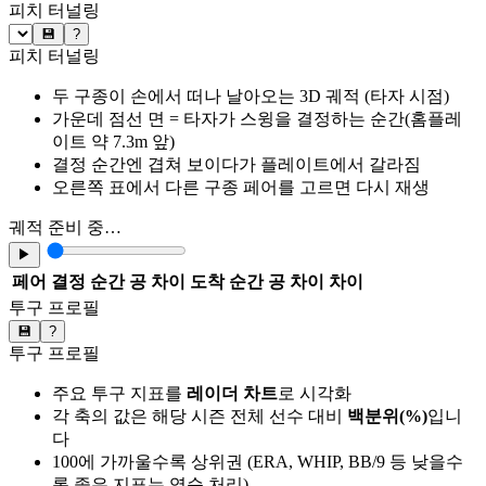
피치 터널링
💾
?
피치 터널링
두 구종이 손에서 떠나 날아오는 3D 궤적 (타자 시점)
가운데 점선 면 = 타자가 스윙을 결정하는 순간(홈플레
이트 약 7.3m 앞)
결정 순간엔 겹쳐 보이다가 플레이트에서 갈라짐
오른쪽 표에서 다른 구종 페어를 고르면 다시 재생
궤적 준비 중…
▶
페어
결정 순간 공 차이
도착 순간 공 차이
차이
투구 프로필
💾
?
투구 프로필
주요 투구 지표를
레이더 차트
로 시각화
각 축의 값은 해당 시즌 전체 선수 대비
백분위(%)
입니
다
100에 가까울수록 상위권 (ERA, WHIP, BB/9 등 낮을수
록 좋은 지표는 역순 처리)