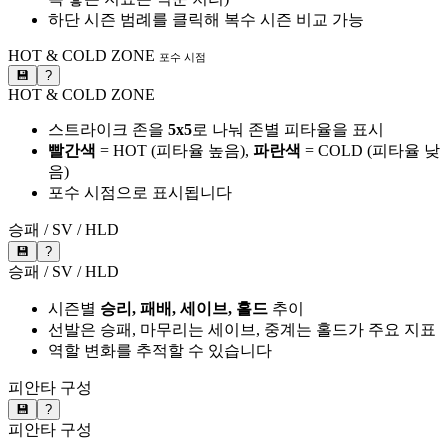
하단 시즌 범례를 클릭해 복수 시즌 비교 가능
HOT & COLD ZONE
포수 시점
💾
?
HOT & COLD ZONE
스트라이크 존을
5x5
로 나눠 존별 피타율을 표시
빨간색
= HOT (피타율 높음),
파란색
= COLD (피타율 낮
음)
포수 시점으로 표시됩니다
승패 / SV / HLD
💾
?
승패 / SV / HLD
시즌별
승리, 패배, 세이브, 홀드
추이
선발은 승패, 마무리는 세이브, 중계는 홀드가 주요 지표
역할 변화를 추적할 수 있습니다
피안타 구성
💾
?
피안타 구성