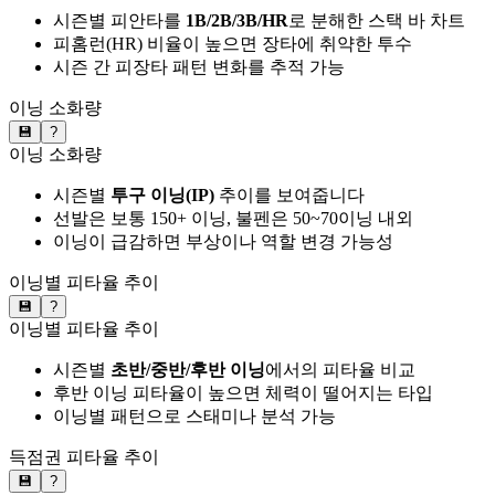
시즌별 피안타를
1B/2B/3B/HR
로 분해한 스택 바 차트
피홈런(HR) 비율이 높으면 장타에 취약한 투수
시즌 간 피장타 패턴 변화를 추적 가능
이닝 소화량
💾
?
이닝 소화량
시즌별
투구 이닝(IP)
추이를 보여줍니다
선발은 보통 150+ 이닝, 불펜은 50~70이닝 내외
이닝이 급감하면 부상이나 역할 변경 가능성
이닝별 피타율 추이
💾
?
이닝별 피타율 추이
시즌별
초반/중반/후반 이닝
에서의 피타율 비교
후반 이닝 피타율이 높으면 체력이 떨어지는 타입
이닝별 패턴으로 스태미나 분석 가능
득점권 피타율 추이
💾
?