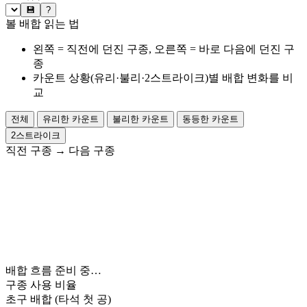
💾
?
볼 배합 읽는 법
왼쪽 = 직전에 던진 구종, 오른쪽 = 바로 다음에 던진 구
종
카운트 상황(유리·불리·2스트라이크)별 배합 변화를 비
교
전체
유리한 카운트
불리한 카운트
동등한 카운트
2스트라이크
직전 구종
→
다음 구종
배합 흐름 준비 중…
구종 사용 비율
초구 배합
(타석 첫 공)