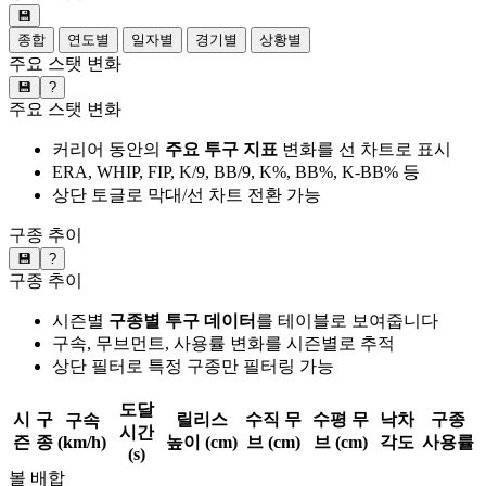
💾
종합
연도별
일자별
경기별
상황별
주요 스탯 변화
💾
?
주요 스탯 변화
커리어 동안의
주요 투구 지표
변화를 선 차트로 표시
ERA, WHIP, FIP, K/9, BB/9, K%, BB%, K-BB% 등
상단 토글로 막대/선 차트 전환 가능
구종 추이
💾
?
구종 추이
시즌별
구종별 투구 데이터
를 테이블로 보여줍니다
구속, 무브먼트, 사용률 변화를 시즌별로 추적
상단 필터로 특정 구종만 필터링 가능
도달
시
구
릴리스
수직 무
수평 무
낙차
구종
구속
시간
즌
종
(km/h)
높이 (cm)
브 (cm)
브 (cm)
각도
사용률
(s)
볼 배합