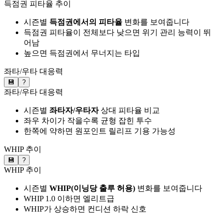
득점권 피타율 추이
시즌별
득점권에서의 피타율
변화를 보여줍니다
득점권 피타율이 전체보다 낮으면 위기 관리 능력이 뛰
어남
높으면 득점권에서 무너지는 타입
좌타/우타 대응력
💾
?
좌타/우타 대응력
시즌별
좌타자/우타자
상대 피타율 비교
좌우 차이가 작을수록 균형 잡힌 투수
한쪽에 약하면 원포인트 릴리프 기용 가능성
WHIP 추이
💾
?
WHIP 추이
시즌별
WHIP(이닝당 출루 허용)
변화를 보여줍니다
WHIP 1.0 이하면 엘리트급
WHIP가 상승하면 컨디션 하락 신호