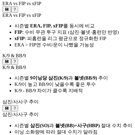
ERA vs FIP vs xFIP
💾
?
ERA vs FIP vs xFIP
시즌별
ERA, FIP, xFIP
를 동시에 비교
FIP
: 수비 무관 투구 지표 (삼진·볼넷·홈런만 반영)
xFIP
: 피홈런을 리그 평균으로 정규화한 FIP
ERA > FIP면 수비/운이 나빴을 가능성
K/9 & BB/9
💾
?
K/9 & BB/9
시즌별
9이닝당 삼진(K/9)
과
볼넷(BB/9)
추이
K/9이 높고 BB/9이 낮을수록 좋은 투수
K/9 - BB/9 차이가 클수록 지배적
삼진/사사구 추이
💾
?
삼진/사사구 추이
시즌별
삼진(SO)
과
볼넷(BB)+사구(HBP)
절대 수치 추이
이닝 소화량에 따라 절대 수치가 달라짐