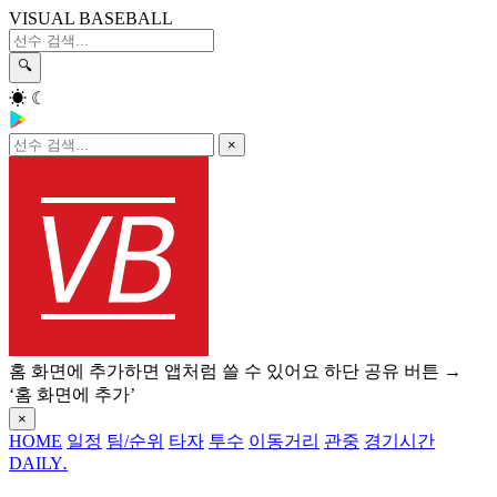
VISUAL BASEBALL
🔍
☀
☾
×
홈 화면에 추가하면 앱처럼 쓸 수 있어요
하단 공유 버튼 →
‘홈 화면에 추가’
×
HOME
일정
팀/순위
타자
투수
이동거리
관중
경기시간
DAILY
.