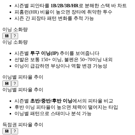
시즌별 피안타를
1B/2B/3B/HR
로 분해한 스택 바 차트
피홈런(HR) 비율이 높으면 장타에 취약한 투수
시즌 간 피장타 패턴 변화를 추적 가능
이닝 소화량
💾
?
이닝 소화량
시즌별
투구 이닝(IP)
추이를 보여줍니다
선발은 보통 150+ 이닝, 불펜은 50~70이닝 내외
이닝이 급감하면 부상이나 역할 변경 가능성
이닝별 피타율 추이
💾
?
이닝별 피타율 추이
시즌별
초반/중반/후반 이닝
에서의 피타율 비교
후반 이닝 피타율이 높으면 체력이 떨어지는 타입
이닝별 패턴으로 스태미나 분석 가능
득점권 피타율 추이
💾
?