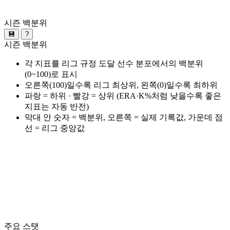
시즌 백분위
💾
?
시즌 백분위
각 지표를 리그 규정 도달 선수 분포에서의 백분위
(0~100)로 표시
오른쪽(100)일수록 리그 최상위, 왼쪽(0)일수록 최하위
파랑 = 하위 · 빨강 = 상위 (ERA·K%처럼 낮을수록 좋은
지표는 자동 반전)
막대 안 숫자 = 백분위, 오른쪽 = 실제 기록값, 가운데 점
선 = 리그 중앙값
주요 스탯