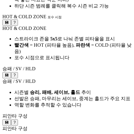
하단 시즌 범례를 클릭해 복수 시즌 비교 가능
HOT & COLD ZONE
포수 시점
💾
?
HOT & COLD ZONE
스트라이크 존을
5x5
로 나눠 존별 피타율을 표시
빨간색
= HOT (피타율 높음),
파란색
= COLD (피타율 낮
음)
포수 시점으로 표시됩니다
승패 / SV / HLD
💾
?
승패 / SV / HLD
시즌별
승리, 패배, 세이브, 홀드
추이
선발은 승패, 마무리는 세이브, 중계는 홀드가 주요 지표
역할 변화를 추적할 수 있습니다
피안타 구성
💾
?
피안타 구성