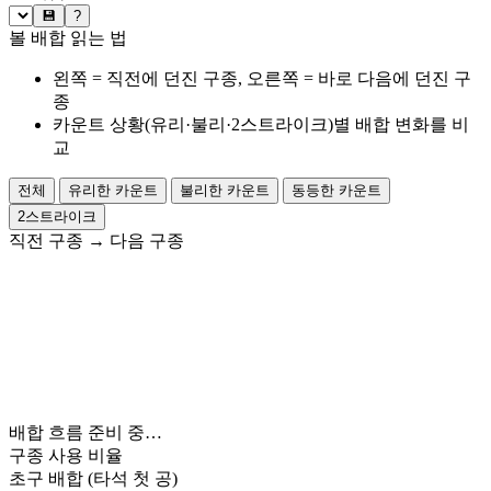
💾
?
볼 배합 읽는 법
왼쪽 = 직전에 던진 구종, 오른쪽 = 바로 다음에 던진 구
종
카운트 상황(유리·불리·2스트라이크)별 배합 변화를 비
교
전체
유리한 카운트
불리한 카운트
동등한 카운트
2스트라이크
직전 구종
→
다음 구종
배합 흐름 준비 중…
구종 사용 비율
초구 배합
(타석 첫 공)