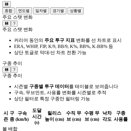
💾
종합
연도별
일자별
경기별
상황별
주요 스탯 변화
💾
?
주요 스탯 변화
커리어 동안의
주요 투구 지표
변화를 선 차트로 표시
ERA, WHIP, FIP, K/9, BB/9, K%, BB%, K-BB% 등
상단 토글로 막대/선 차트 전환 가능
구종 추이
💾
?
구종 추이
시즌별
구종별 투구 데이터
를 테이블로 보여줍니다
구속, 무브먼트, 사용률 변화를 시즌별로 추적
상단 필터로 특정 구종만 필터링 가능
도달
시
구
릴리스
수직 무
수평 무
낙차
구종
구속
시간
즌
종
(km/h)
높이 (cm)
브 (cm)
브 (cm)
각도
사용률
(s)
볼 배합