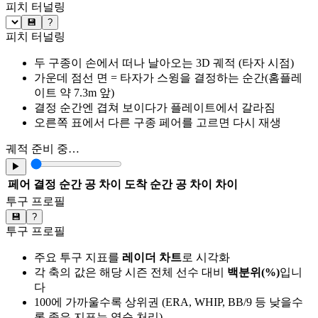
피치 터널링
💾
?
피치 터널링
두 구종이 손에서 떠나 날아오는 3D 궤적 (타자 시점)
가운데 점선 면 = 타자가 스윙을 결정하는 순간(홈플레
이트 약 7.3m 앞)
결정 순간엔 겹쳐 보이다가 플레이트에서 갈라짐
오른쪽 표에서 다른 구종 페어를 고르면 다시 재생
궤적 준비 중…
▶
페어
결정 순간 공 차이
도착 순간 공 차이
차이
투구 프로필
💾
?
투구 프로필
주요 투구 지표를
레이더 차트
로 시각화
각 축의 값은 해당 시즌 전체 선수 대비
백분위(%)
입니
다
100에 가까울수록 상위권 (ERA, WHIP, BB/9 등 낮을수
록 좋은 지표는 역순 처리)