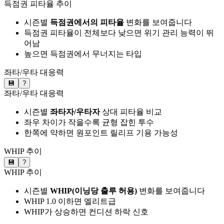
득점권 피타율 추이
시즌별
득점권에서의 피타율
변화를 보여줍니다
득점권 피타율이 전체보다 낮으면 위기 관리 능력이 뛰
어남
높으면 득점권에서 무너지는 타입
좌타/우타 대응력
💾
?
좌타/우타 대응력
시즌별
좌타자/우타자
상대 피타율 비교
좌우 차이가 작을수록 균형 잡힌 투수
한쪽에 약하면 원포인트 릴리프 기용 가능성
WHIP 추이
💾
?
WHIP 추이
시즌별
WHIP(이닝당 출루 허용)
변화를 보여줍니다
WHIP 1.0 이하면 엘리트급
WHIP가 상승하면 컨디션 하락 신호