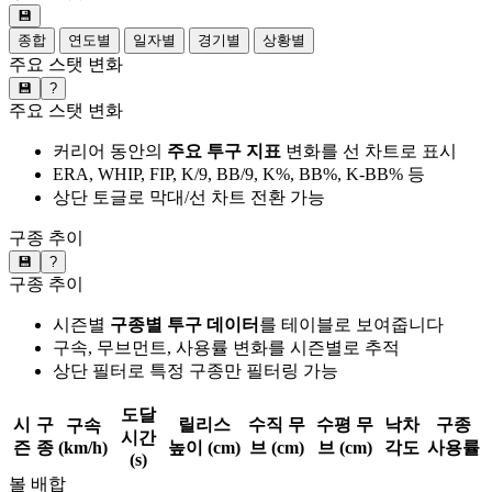
💾
종합
연도별
일자별
경기별
상황별
주요 스탯 변화
💾
?
주요 스탯 변화
커리어 동안의
주요 투구 지표
변화를 선 차트로 표시
ERA, WHIP, FIP, K/9, BB/9, K%, BB%, K-BB% 등
상단 토글로 막대/선 차트 전환 가능
구종 추이
💾
?
구종 추이
시즌별
구종별 투구 데이터
를 테이블로 보여줍니다
구속, 무브먼트, 사용률 변화를 시즌별로 추적
상단 필터로 특정 구종만 필터링 가능
도달
시
구
릴리스
수직 무
수평 무
낙차
구종
구속
시간
즌
종
(km/h)
높이 (cm)
브 (cm)
브 (cm)
각도
사용률
(s)
볼 배합