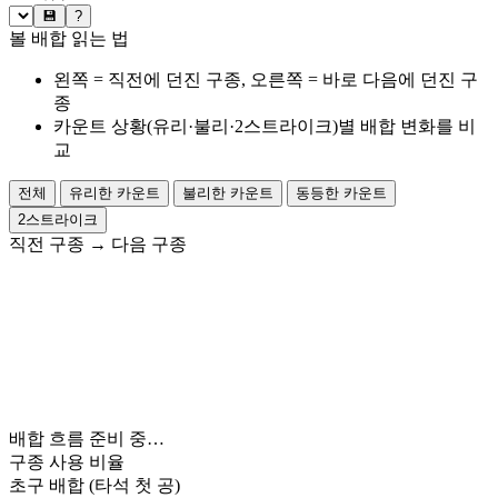
💾
?
볼 배합 읽는 법
왼쪽 = 직전에 던진 구종, 오른쪽 = 바로 다음에 던진 구
종
카운트 상황(유리·불리·2스트라이크)별 배합 변화를 비
교
전체
유리한 카운트
불리한 카운트
동등한 카운트
2스트라이크
직전 구종
→
다음 구종
배합 흐름 준비 중…
구종 사용 비율
초구 배합
(타석 첫 공)