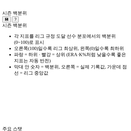
시즌 백분위
💾
?
시즌 백분위
각 지표를 리그 규정 도달 선수 분포에서의 백분위
(0~100)로 표시
오른쪽(100)일수록 리그 최상위, 왼쪽(0)일수록 최하위
파랑 = 하위 · 빨강 = 상위 (ERA·K%처럼 낮을수록 좋은
지표는 자동 반전)
막대 안 숫자 = 백분위, 오른쪽 = 실제 기록값, 가운데 점
선 = 리그 중앙값
주요 스탯