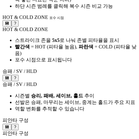
하단 시즌 범례를 클릭해 복수 시즌 비교 가능
HOT & COLD ZONE
포수 시점
💾
?
HOT & COLD ZONE
스트라이크 존을
5x5
로 나눠 존별 피타율을 표시
빨간색
= HOT (피타율 높음),
파란색
= COLD (피타율 낮
음)
포수 시점으로 표시됩니다
승패 / SV / HLD
💾
?
승패 / SV / HLD
시즌별
승리, 패배, 세이브, 홀드
추이
선발은 승패, 마무리는 세이브, 중계는 홀드가 주요 지표
역할 변화를 추적할 수 있습니다
피안타 구성
💾
?
피안타 구성