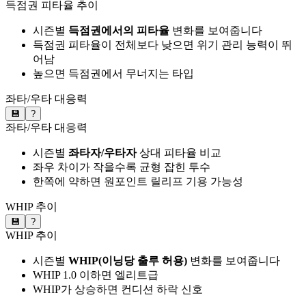
득점권 피타율 추이
시즌별
득점권에서의 피타율
변화를 보여줍니다
득점권 피타율이 전체보다 낮으면 위기 관리 능력이 뛰
어남
높으면 득점권에서 무너지는 타입
좌타/우타 대응력
💾
?
좌타/우타 대응력
시즌별
좌타자/우타자
상대 피타율 비교
좌우 차이가 작을수록 균형 잡힌 투수
한쪽에 약하면 원포인트 릴리프 기용 가능성
WHIP 추이
💾
?
WHIP 추이
시즌별
WHIP(이닝당 출루 허용)
변화를 보여줍니다
WHIP 1.0 이하면 엘리트급
WHIP가 상승하면 컨디션 하락 신호