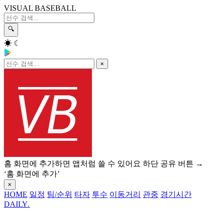
VISUAL BASEBALL
🔍
☀
☾
×
홈 화면에 추가하면 앱처럼 쓸 수 있어요
하단 공유 버튼 →
‘홈 화면에 추가’
×
HOME
일정
팀/순위
타자
투수
이동거리
관중
경기시간
DAILY
.