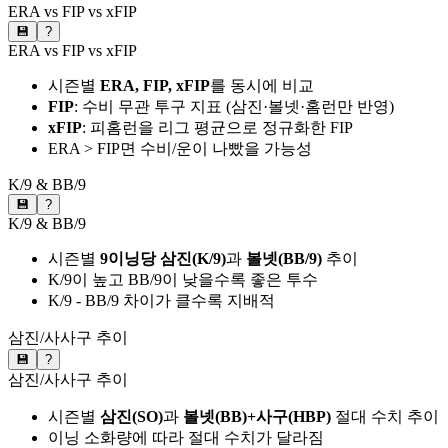
ERA vs FIP vs xFIP
💾
?
ERA vs FIP vs xFIP
시즌별
ERA, FIP, xFIP
를 동시에 비교
FIP
: 수비 무관 투구 지표 (삼진·볼넷·홈런만 반영)
xFIP
: 피홈런을 리그 평균으로 정규화한 FIP
ERA > FIP면 수비/운이 나빴을 가능성
K/9 & BB/9
💾
?
K/9 & BB/9
시즌별
9이닝당 삼진(K/9)
과
볼넷(BB/9)
추이
K/9이 높고 BB/9이 낮을수록 좋은 투수
K/9 - BB/9 차이가 클수록 지배적
삼진/사사구 추이
💾
?
삼진/사사구 추이
시즌별
삼진(SO)
과
볼넷(BB)+사구(HBP)
절대 수치 추이
이닝 소화량에 따라 절대 수치가 달라짐