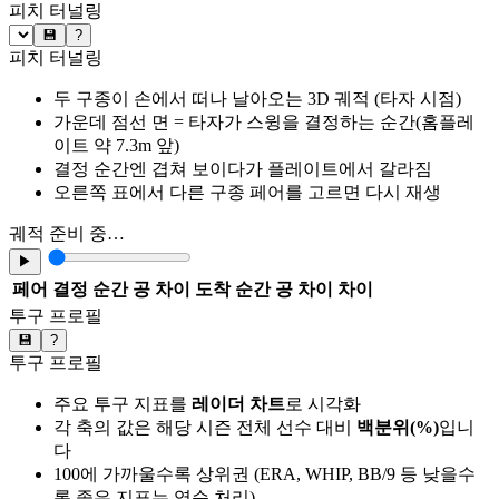
피치 터널링
💾
?
피치 터널링
두 구종이 손에서 떠나 날아오는 3D 궤적 (타자 시점)
가운데 점선 면 = 타자가 스윙을 결정하는 순간(홈플레
이트 약 7.3m 앞)
결정 순간엔 겹쳐 보이다가 플레이트에서 갈라짐
오른쪽 표에서 다른 구종 페어를 고르면 다시 재생
궤적 준비 중…
▶
페어
결정 순간 공 차이
도착 순간 공 차이
차이
투구 프로필
💾
?
투구 프로필
주요 투구 지표를
레이더 차트
로 시각화
각 축의 값은 해당 시즌 전체 선수 대비
백분위(%)
입니
다
100에 가까울수록 상위권 (ERA, WHIP, BB/9 등 낮을수
록 좋은 지표는 역순 처리)