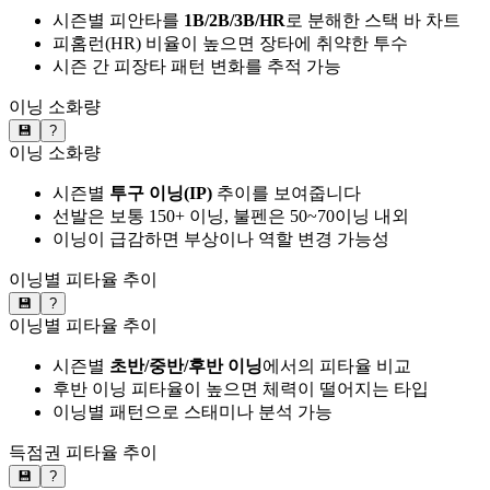
시즌별 피안타를
1B/2B/3B/HR
로 분해한 스택 바 차트
피홈런(HR) 비율이 높으면 장타에 취약한 투수
시즌 간 피장타 패턴 변화를 추적 가능
이닝 소화량
💾
?
이닝 소화량
시즌별
투구 이닝(IP)
추이를 보여줍니다
선발은 보통 150+ 이닝, 불펜은 50~70이닝 내외
이닝이 급감하면 부상이나 역할 변경 가능성
이닝별 피타율 추이
💾
?
이닝별 피타율 추이
시즌별
초반/중반/후반 이닝
에서의 피타율 비교
후반 이닝 피타율이 높으면 체력이 떨어지는 타입
이닝별 패턴으로 스태미나 분석 가능
득점권 피타율 추이
💾
?