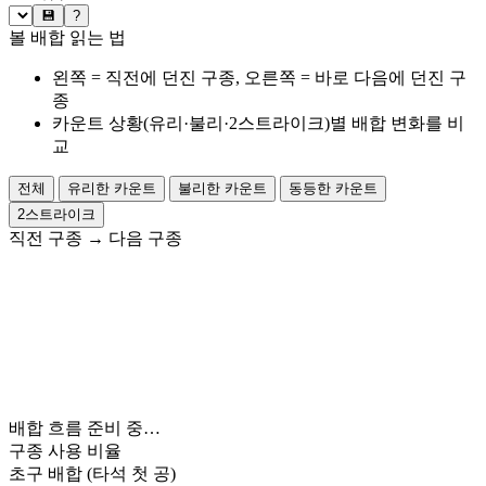
💾
?
볼 배합 읽는 법
왼쪽 = 직전에 던진 구종, 오른쪽 = 바로 다음에 던진 구
종
카운트 상황(유리·불리·2스트라이크)별 배합 변화를 비
교
전체
유리한 카운트
불리한 카운트
동등한 카운트
2스트라이크
직전 구종
→
다음 구종
배합 흐름 준비 중…
구종 사용 비율
초구 배합
(타석 첫 공)