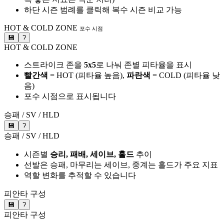
하단 시즌 범례를 클릭해 복수 시즌 비교 가능
HOT & COLD ZONE
포수 시점
💾
?
HOT & COLD ZONE
스트라이크 존을
5x5
로 나눠 존별 피타율을 표시
빨간색
= HOT (피타율 높음),
파란색
= COLD (피타율 낮
음)
포수 시점으로 표시됩니다
승패 / SV / HLD
💾
?
승패 / SV / HLD
시즌별
승리, 패배, 세이브, 홀드
추이
선발은 승패, 마무리는 세이브, 중계는 홀드가 주요 지표
역할 변화를 추적할 수 있습니다
피안타 구성
💾
?
피안타 구성