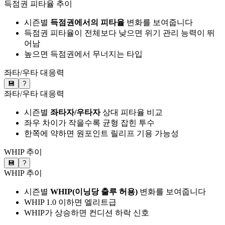
득점권 피타율 추이
시즌별
득점권에서의 피타율
변화를 보여줍니다
득점권 피타율이 전체보다 낮으면 위기 관리 능력이 뛰
어남
높으면 득점권에서 무너지는 타입
좌타/우타 대응력
💾
?
좌타/우타 대응력
시즌별
좌타자/우타자
상대 피타율 비교
좌우 차이가 작을수록 균형 잡힌 투수
한쪽에 약하면 원포인트 릴리프 기용 가능성
WHIP 추이
💾
?
WHIP 추이
시즌별
WHIP(이닝당 출루 허용)
변화를 보여줍니다
WHIP 1.0 이하면 엘리트급
WHIP가 상승하면 컨디션 하락 신호