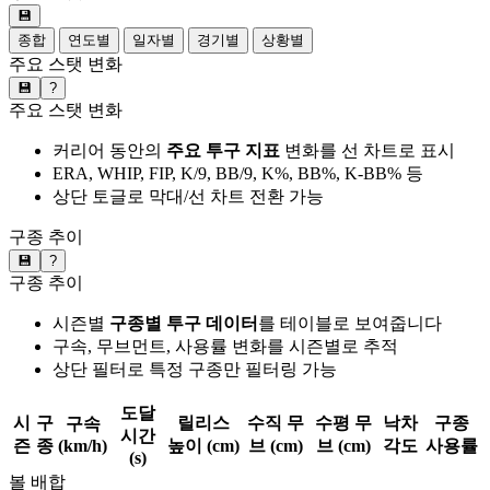
💾
종합
연도별
일자별
경기별
상황별
주요 스탯 변화
💾
?
주요 스탯 변화
커리어 동안의
주요 투구 지표
변화를 선 차트로 표시
ERA, WHIP, FIP, K/9, BB/9, K%, BB%, K-BB% 등
상단 토글로 막대/선 차트 전환 가능
구종 추이
💾
?
구종 추이
시즌별
구종별 투구 데이터
를 테이블로 보여줍니다
구속, 무브먼트, 사용률 변화를 시즌별로 추적
상단 필터로 특정 구종만 필터링 가능
도달
시
구
릴리스
수직 무
수평 무
낙차
구종
구속
시간
즌
종
(km/h)
높이 (cm)
브 (cm)
브 (cm)
각도
사용률
(s)
볼 배합