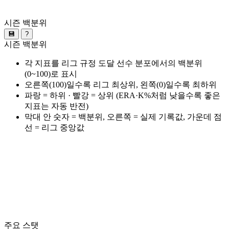
시즌 백분위
💾
?
시즌 백분위
각 지표를 리그 규정 도달 선수 분포에서의 백분위
(0~100)로 표시
오른쪽(100)일수록 리그 최상위, 왼쪽(0)일수록 최하위
파랑 = 하위 · 빨강 = 상위 (ERA·K%처럼 낮을수록 좋은
지표는 자동 반전)
막대 안 숫자 = 백분위, 오른쪽 = 실제 기록값, 가운데 점
선 = 리그 중앙값
주요 스탯