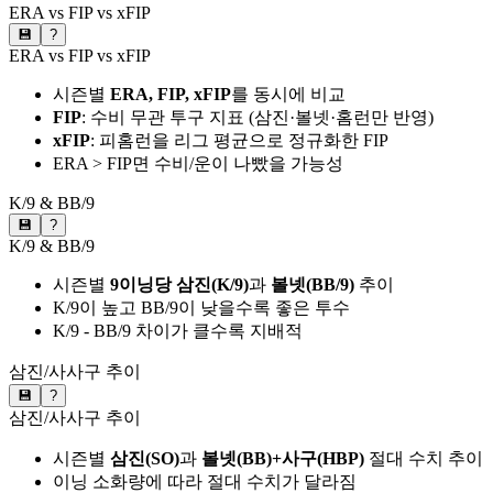
ERA vs FIP vs xFIP
💾
?
ERA vs FIP vs xFIP
시즌별
ERA, FIP, xFIP
를 동시에 비교
FIP
: 수비 무관 투구 지표 (삼진·볼넷·홈런만 반영)
xFIP
: 피홈런을 리그 평균으로 정규화한 FIP
ERA > FIP면 수비/운이 나빴을 가능성
K/9 & BB/9
💾
?
K/9 & BB/9
시즌별
9이닝당 삼진(K/9)
과
볼넷(BB/9)
추이
K/9이 높고 BB/9이 낮을수록 좋은 투수
K/9 - BB/9 차이가 클수록 지배적
삼진/사사구 추이
💾
?
삼진/사사구 추이
시즌별
삼진(SO)
과
볼넷(BB)+사구(HBP)
절대 수치 추이
이닝 소화량에 따라 절대 수치가 달라짐