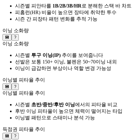
시즌별 피안타를
1B/2B/3B/HR
로 분해한 스택 바 차트
피홈런(HR) 비율이 높으면 장타에 취약한 투수
시즌 간 피장타 패턴 변화를 추적 가능
이닝 소화량
💾
?
이닝 소화량
시즌별
투구 이닝(IP)
추이를 보여줍니다
선발은 보통 150+ 이닝, 불펜은 50~70이닝 내외
이닝이 급감하면 부상이나 역할 변경 가능성
이닝별 피타율 추이
💾
?
이닝별 피타율 추이
시즌별
초반/중반/후반 이닝
에서의 피타율 비교
후반 이닝 피타율이 높으면 체력이 떨어지는 타입
이닝별 패턴으로 스태미나 분석 가능
득점권 피타율 추이
💾
?