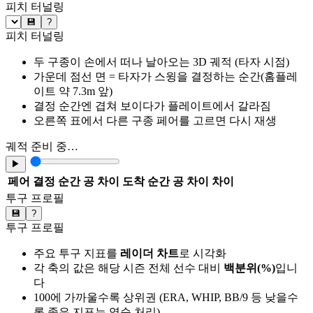
피치 터널링
💾
?
피치 터널링
두 구종이 손에서 떠나 날아오는 3D 궤적 (타자 시점)
가운데 점선 면 = 타자가 스윙을 결정하는 순간(홈플레
이트 약 7.3m 앞)
결정 순간엔 겹쳐 보이다가 플레이트에서 갈라짐
오른쪽 표에서 다른 구종 페어를 고르면 다시 재생
궤적 준비 중…
▶
페어
결정 순간 공 차이
도착 순간 공 차이
차이
투구 프로필
💾
?
투구 프로필
주요 투구 지표를
레이더 차트
로 시각화
각 축의 값은 해당 시즌 전체 선수 대비
백분위(%)
입니
다
100에 가까울수록 상위권 (ERA, WHIP, BB/9 등 낮을수
록 좋은 지표는 역순 처리)