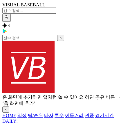
VISUAL BASEBALL
🔍
☀
☾
×
홈 화면에 추가하면 앱처럼 쓸 수 있어요
하단 공유 버튼 →
‘홈 화면에 추가’
×
HOME
일정
팀/순위
타자
투수
이동거리
관중
경기시간
DAILY
.