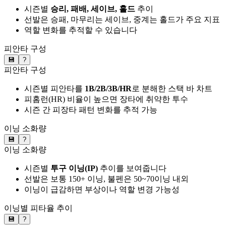
시즌별
승리, 패배, 세이브, 홀드
추이
선발은 승패, 마무리는 세이브, 중계는 홀드가 주요 지표
역할 변화를 추적할 수 있습니다
피안타 구성
💾
?
피안타 구성
시즌별 피안타를
1B/2B/3B/HR
로 분해한 스택 바 차트
피홈런(HR) 비율이 높으면 장타에 취약한 투수
시즌 간 피장타 패턴 변화를 추적 가능
이닝 소화량
💾
?
이닝 소화량
시즌별
투구 이닝(IP)
추이를 보여줍니다
선발은 보통 150+ 이닝, 불펜은 50~70이닝 내외
이닝이 급감하면 부상이나 역할 변경 가능성
이닝별 피타율 추이
💾
?