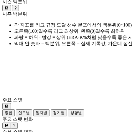
시즌 백분위
💾
?
시즌 백분위
각 지표를 리그 규정 도달 선수 분포에서의 백분위(0~100
오른쪽(100)일수록 리그 최상위, 왼쪽(0)일수록 최하위
파랑 = 하위 · 빨강 = 상위 (ERA·K%처럼 낮을수록 좋은
막대 안 숫자 = 백분위, 오른쪽 = 실제 기록값, 가운데 점
주요 스탯
💾
종합
연도별
일자별
경기별
상황별
주요 스탯 변화
💾
?
주요 스탯 변화