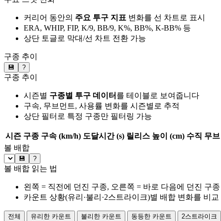
커리어 동안의
주요 투구 지표
변화를 선 차트로 표시
ERA, WHIP, FIP, K/9, BB/9, K%, BB%, K-BB% 등
상단 토글로 막대/선 차트 전환 가능
구종 추이
💾
?
구종 추이
시즌별
구종별 투구 데이터
를 테이블로 보여줍니다
구속, 무브먼트, 사용률 변화를 시즌별로 추적
상단 필터로 특정 구종만 필터링 가능
시즌
구종
구속 (km/h)
도달시간 (s)
릴리스 높이 (cm)
수직 무브 
볼 배합
💾
?
볼 배합 읽는 법
왼쪽 = 직전에 던진 구종, 오른쪽 = 바로 다음에 던진 구종
카운트 상황(유리·불리·2스트라이크)별 배합 변화를 비교
전체
유리한 카운트
불리한 카운트
동등한 카운트
2스트라이크