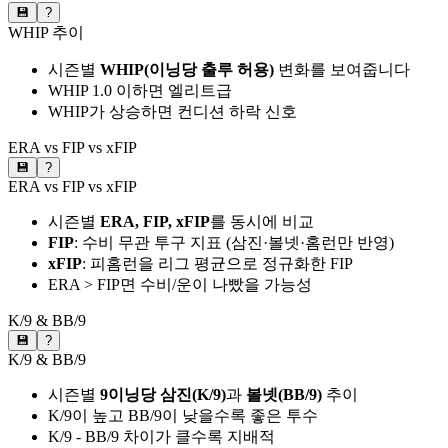
💾
?
WHIP 추이
시즌별
WHIP(이닝당 출루 허용)
변화를 보여줍니다
WHIP 1.0 이하면 엘리트급
WHIP가 상승하면 컨디션 하락 신호
ERA vs FIP vs xFIP
💾
?
ERA vs FIP vs xFIP
시즌별
ERA, FIP, xFIP
를 동시에 비교
FIP
: 수비 무관 투구 지표 (삼진·볼넷·홈런만 반영)
xFIP
: 피홈런을 리그 평균으로 정규화한 FIP
ERA > FIP면 수비/운이 나빴을 가능성
K/9 & BB/9
💾
?
K/9 & BB/9
시즌별
9이닝당 삼진(K/9)
과
볼넷(BB/9)
추이
K/9이 높고 BB/9이 낮을수록 좋은 투수
K/9 - BB/9 차이가 클수록 지배적