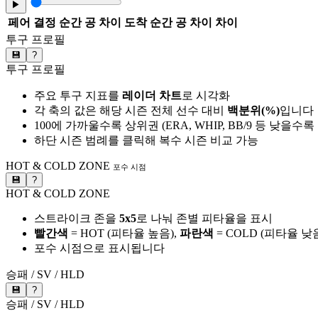
▶
페어
결정 순간 공 차이
도착 순간 공 차이
차이
투구 프로필
💾
?
투구 프로필
주요 투구 지표를
레이더 차트
로 시각화
각 축의 값은 해당 시즌 전체 선수 대비
백분위(%)
입니다
100에 가까울수록 상위권 (ERA, WHIP, BB/9 등 낮을수
하단 시즌 범례를 클릭해 복수 시즌 비교 가능
HOT & COLD ZONE
포수 시점
💾
?
HOT & COLD ZONE
스트라이크 존을
5x5
로 나눠 존별 피타율을 표시
빨간색
= HOT (피타율 높음),
파란색
= COLD (피타율 낮
포수 시점으로 표시됩니다
승패 / SV / HLD
💾
?
승패 / SV / HLD