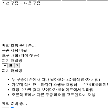
직전 구종
→
다음 구종
배합 흐름 준비 중…
구종 사용 비율
초구 배합
(타석 첫 공)
피치 터널링
💾
?
피치 터널링
두 구종이 손에서 떠나 날아오는 3D 궤적 (타자 시점)
가운데 점선 면 = 타자가 스윙을 결정하는 순간(홈플레이트 약
결정 순간엔 겹쳐 보이다가 플레이트에서 갈라짐
오른쪽 표에서 다른 구종 페어를 고르면 다시 재생
궤적 준비 중…