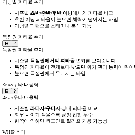
이닝별 피타율 추이
시즌별
초반/중반/후반 이닝
에서의 피타율 비교
후반 이닝 피타율이 높으면 체력이 떨어지는 타입
이닝별 패턴으로 스태미나 분석 가능
득점권 피타율 추이
💾
?
득점권 피타율 추이
시즌별
득점권에서의 피타율
변화를 보여줍니다
득점권 피타율이 전체보다 낮으면 위기 관리 능력이 뛰어
높으면 득점권에서 무너지는 타입
좌타/우타 대응력
💾
?
좌타/우타 대응력
시즌별
좌타자/우타자
상대 피타율 비교
좌우 차이가 작을수록 균형 잡힌 투수
한쪽에 약하면 원포인트 릴리프 기용 가능성
WHIP 추이