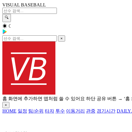
VISUAL BASEBALL
🔍
☀
☾
×
홈 화면에 추가하면 앱처럼 쓸 수 있어요
하단 공유 버튼 → ‘홈
×
HOME
일정
팀/순위
타자
투수
이동거리
관중
경기시간
DAILY