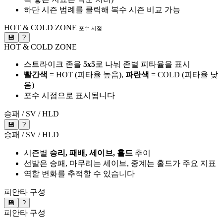
하단 시즌 범례를 클릭해 복수 시즌 비교 가능
HOT & COLD ZONE
포수 시점
💾
?
HOT & COLD ZONE
스트라이크 존을
5x5
로 나눠 존별 피타율을 표시
빨간색
= HOT (피타율 높음),
파란색
= COLD (피타율 낮
음)
포수 시점으로 표시됩니다
승패 / SV / HLD
💾
?
승패 / SV / HLD
시즌별
승리, 패배, 세이브, 홀드
추이
선발은 승패, 마무리는 세이브, 중계는 홀드가 주요 지표
역할 변화를 추적할 수 있습니다
피안타 구성
💾
?
피안타 구성