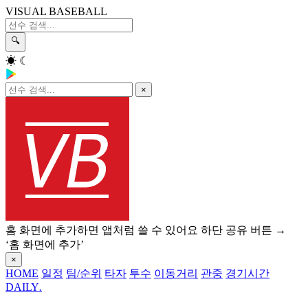
VISUAL BASEBALL
🔍
☀
☾
×
홈 화면에 추가하면 앱처럼 쓸 수 있어요
하단 공유 버튼 →
‘홈 화면에 추가’
×
HOME
일정
팀/순위
타자
투수
이동거리
관중
경기시간
DAILY
.