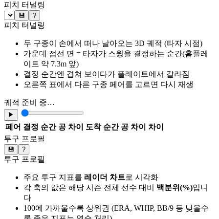
피치 터널링
💾
?
피치 터널링
두 구종이 손에서 떠나 날아오는 3D 궤적 (타자 시점)
가운데 점선 면 = 타자가 스윙을 결정하는 순간(홈플레
이트 약 7.3m 앞)
결정 순간엔 겹쳐 보이다가 플레이트에서 갈라짐
오른쪽 표에서 다른 구종 페어를 고르면 다시 재생
궤적 준비 중…
▶
페어
결정 순간 공 차이
도착 순간 공 차이
차이
투구 프로필
💾
?
투구 프로필
주요 투구 지표를
레이더 차트
로 시각화
각 축의 값은 해당 시즌 전체 선수 대비
백분위(%)
입니
다
100에 가까울수록 상위권 (ERA, WHIP, BB/9 등 낮을수
록 좋은 지표는 역순 처리)