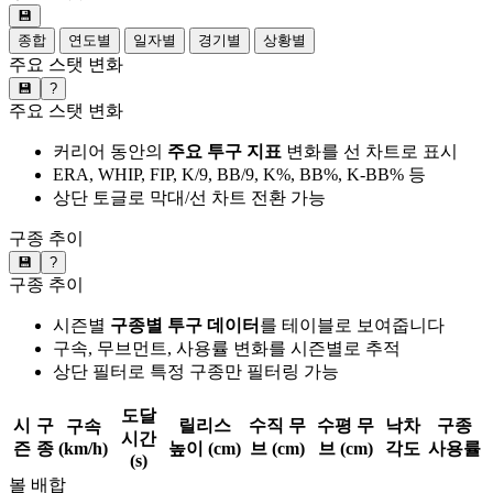
💾
종합
연도별
일자별
경기별
상황별
주요 스탯 변화
💾
?
주요 스탯 변화
커리어 동안의
주요 투구 지표
변화를 선 차트로 표시
ERA, WHIP, FIP, K/9, BB/9, K%, BB%, K-BB% 등
상단 토글로 막대/선 차트 전환 가능
구종 추이
💾
?
구종 추이
시즌별
구종별 투구 데이터
를 테이블로 보여줍니다
구속, 무브먼트, 사용률 변화를 시즌별로 추적
상단 필터로 특정 구종만 필터링 가능
도달
시
구
릴리스
수직 무
수평 무
낙차
구종
구속
시간
즌
종
(km/h)
높이 (cm)
브 (cm)
브 (cm)
각도
사용률
(s)
볼 배합