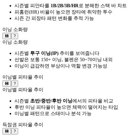
시즌별 피안타를
1B/2B/3B/HR
로 분해한 스택 바 차트
피홈런(HR) 비율이 높으면 장타에 취약한 투수
시즌 간 피장타 패턴 변화를 추적 가능
이닝 소화량
💾
?
이닝 소화량
시즌별
투구 이닝(IP)
추이를 보여줍니다
선발은 보통 150+ 이닝, 불펜은 50~70이닝 내외
이닝이 급감하면 부상이나 역할 변경 가능성
이닝별 피타율 추이
💾
?
이닝별 피타율 추이
시즌별
초반/중반/후반 이닝
에서의 피타율 비교
후반 이닝 피타율이 높으면 체력이 떨어지는 타입
이닝별 패턴으로 스태미나 분석 가능
득점권 피타율 추이
💾
?