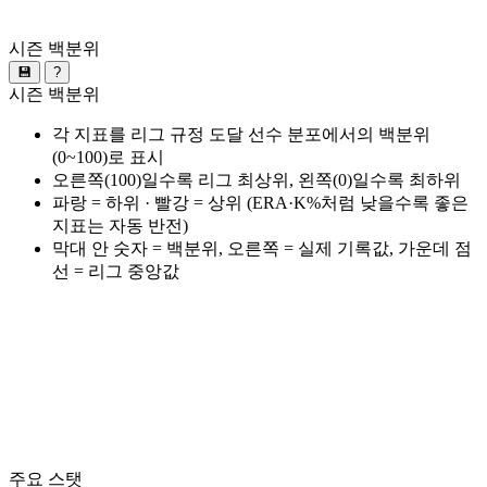
시즌 백분위
💾
?
시즌 백분위
각 지표를 리그 규정 도달 선수 분포에서의 백분위
(0~100)로 표시
오른쪽(100)일수록 리그 최상위, 왼쪽(0)일수록 최하위
파랑 = 하위 · 빨강 = 상위 (ERA·K%처럼 낮을수록 좋은
지표는 자동 반전)
막대 안 숫자 = 백분위, 오른쪽 = 실제 기록값, 가운데 점
선 = 리그 중앙값
주요 스탯