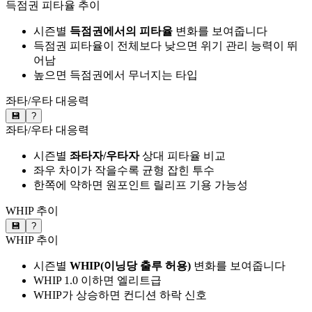
득점권 피타율 추이
시즌별
득점권에서의 피타율
변화를 보여줍니다
득점권 피타율이 전체보다 낮으면 위기 관리 능력이 뛰
어남
높으면 득점권에서 무너지는 타입
좌타/우타 대응력
💾
?
좌타/우타 대응력
시즌별
좌타자/우타자
상대 피타율 비교
좌우 차이가 작을수록 균형 잡힌 투수
한쪽에 약하면 원포인트 릴리프 기용 가능성
WHIP 추이
💾
?
WHIP 추이
시즌별
WHIP(이닝당 출루 허용)
변화를 보여줍니다
WHIP 1.0 이하면 엘리트급
WHIP가 상승하면 컨디션 하락 신호