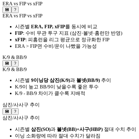
ERA vs FIP vs xFIP
💾
?
ERA vs FIP vs xFIP
시즌별
ERA, FIP, xFIP
를 동시에 비교
FIP
: 수비 무관 투구 지표 (삼진·볼넷·홈런만 반영)
xFIP
: 피홈런을 리그 평균으로 정규화한 FIP
ERA > FIP면 수비/운이 나빴을 가능성
K/9 & BB/9
💾
?
K/9 & BB/9
시즌별
9이닝당 삼진(K/9)
과
볼넷(BB/9)
추이
K/9이 높고 BB/9이 낮을수록 좋은 투수
K/9 - BB/9 차이가 클수록 지배적
삼진/사사구 추이
💾
?
삼진/사사구 추이
시즌별
삼진(SO)
과
볼넷(BB)+사구(HBP)
절대 수치 추이
이닝 소화량에 따라 절대 수치가 달라짐