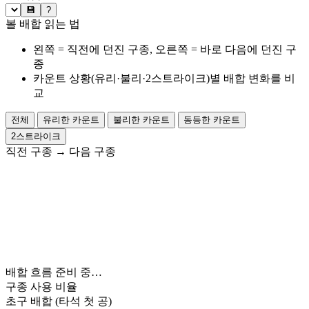
💾
?
볼 배합 읽는 법
왼쪽 = 직전에 던진 구종, 오른쪽 = 바로 다음에 던진 구
종
카운트 상황(유리·불리·2스트라이크)별 배합 변화를 비
교
전체
유리한 카운트
불리한 카운트
동등한 카운트
2스트라이크
직전 구종
→
다음 구종
배합 흐름 준비 중…
구종 사용 비율
초구 배합
(타석 첫 공)