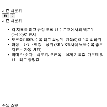
시즌 백분위
💾
?
시즌 백분위
각 지표를 리그 규정 도달 선수 분포에서의 백분위
(0~100)로 표시
오른쪽(100)일수록 리그 최상위, 왼쪽(0)일수록 최하위
파랑 = 하위 · 빨강 = 상위 (ERA·K%처럼 낮을수록 좋은
지표는 자동 반전)
막대 안 숫자 = 백분위, 오른쪽 = 실제 기록값, 가운데 점
선 = 리그 중앙값
주요 스탯