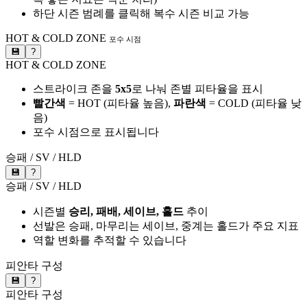
하단 시즌 범례를 클릭해 복수 시즌 비교 가능
HOT & COLD ZONE
포수 시점
💾
?
HOT & COLD ZONE
스트라이크 존을
5x5
로 나눠 존별 피타율을 표시
빨간색
= HOT (피타율 높음),
파란색
= COLD (피타율 낮
음)
포수 시점으로 표시됩니다
승패 / SV / HLD
💾
?
승패 / SV / HLD
시즌별
승리, 패배, 세이브, 홀드
추이
선발은 승패, 마무리는 세이브, 중계는 홀드가 주요 지표
역할 변화를 추적할 수 있습니다
피안타 구성
💾
?
피안타 구성