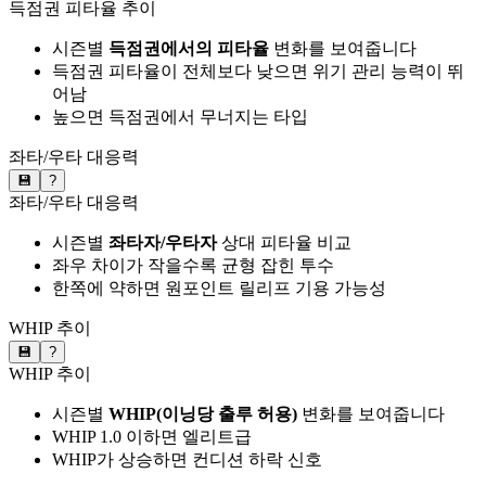
득점권 피타율 추이
시즌별
득점권에서의 피타율
변화를 보여줍니다
득점권 피타율이 전체보다 낮으면 위기 관리 능력이 뛰
어남
높으면 득점권에서 무너지는 타입
좌타/우타 대응력
💾
?
좌타/우타 대응력
시즌별
좌타자/우타자
상대 피타율 비교
좌우 차이가 작을수록 균형 잡힌 투수
한쪽에 약하면 원포인트 릴리프 기용 가능성
WHIP 추이
💾
?
WHIP 추이
시즌별
WHIP(이닝당 출루 허용)
변화를 보여줍니다
WHIP 1.0 이하면 엘리트급
WHIP가 상승하면 컨디션 하락 신호