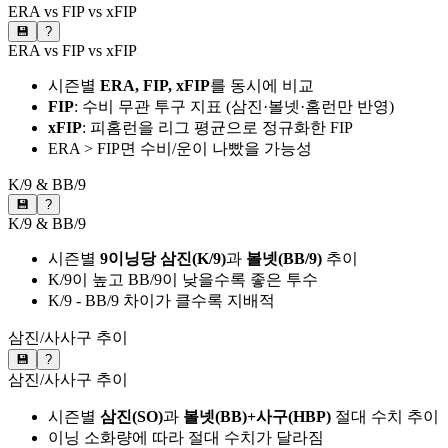
ERA vs FIP vs xFIP
💾
?
ERA vs FIP vs xFIP
시즌별
ERA, FIP, xFIP
를 동시에 비교
FIP
: 수비 무관 투구 지표 (삼진·볼넷·홈런만 반영)
xFIP
: 피홈런을 리그 평균으로 정규화한 FIP
ERA > FIP면 수비/운이 나빴을 가능성
K/9 & BB/9
💾
?
K/9 & BB/9
시즌별
9이닝당 삼진(K/9)
과
볼넷(BB/9)
추이
K/9이 높고 BB/9이 낮을수록 좋은 투수
K/9 - BB/9 차이가 클수록 지배적
삼진/사사구 추이
💾
?
삼진/사사구 추이
시즌별
삼진(SO)
과
볼넷(BB)+사구(HBP)
절대 수치 추이
이닝 소화량에 따라 절대 수치가 달라짐