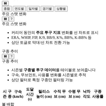
💾
종합
연도별
일자별
경기별
상황별
주요 스탯 변화
💾
?
주요 스탯 변화
커리어 동안의
주요 투구 지표
변화를 선 차트로 표시
ERA, WHIP, FIP, K/9, BB/9, K%, BB%, K-BB% 등
상단 토글로 막대/선 차트 전환 가능
구종 추이
💾
?
구종 추이
시즌별
구종별 투구 데이터
를 테이블로 보여줍니다
구속, 무브먼트, 사용률 변화를 시즌별로 추적
상단 필터로 특정 구종만 필터링 가능
도달
시
구
릴리스
수직 무
수평 무
낙차
구종
구속
시간
즌
종
(km/h)
높이 (cm)
브 (cm)
브 (cm)
각도
사용률
(s)
볼 배합