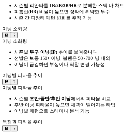
시즌별 피안타를
1B/2B/3B/HR
로 분해한 스택 바 차트
피홈런(HR) 비율이 높으면 장타에 취약한 투수
시즌 간 피장타 패턴 변화를 추적 가능
이닝 소화량
💾
?
이닝 소화량
시즌별
투구 이닝(IP)
추이를 보여줍니다
선발은 보통 150+ 이닝, 불펜은 50~70이닝 내외
이닝이 급감하면 부상이나 역할 변경 가능성
이닝별 피타율 추이
💾
?
이닝별 피타율 추이
시즌별
초반/중반/후반 이닝
에서의 피타율 비교
후반 이닝 피타율이 높으면 체력이 떨어지는 타입
이닝별 패턴으로 스태미나 분석 가능
득점권 피타율 추이
💾
?