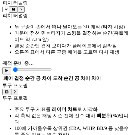
피치 터널링
💾
?
피치 터널링
두 구종이 손에서 떠나 날아오는 3D 궤적 (타자 시점)
가운데 점선 면 = 타자가 스윙을 결정하는 순간(홈플레
이트 약 7.3m 앞)
결정 순간엔 겹쳐 보이다가 플레이트에서 갈라짐
오른쪽 표에서 다른 구종 페어를 고르면 다시 재생
궤적 준비 중…
▶
페어
결정 순간 공 차이
도착 순간 공 차이
차이
투구 프로필
💾
?
투구 프로필
주요 투구 지표를
레이더 차트
로 시각화
각 축의 값은 해당 시즌 전체 선수 대비
백분위(%)
입니
다
100에 가까울수록 상위권 (ERA, WHIP, BB/9 등 낮을수
록 좋은 지표는 역순 처리)