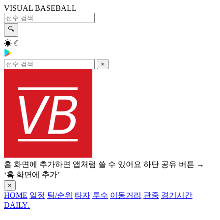
VISUAL BASEBALL
🔍
☀
☾
×
홈 화면에 추가하면 앱처럼 쓸 수 있어요
하단 공유 버튼 →
‘홈 화면에 추가’
×
HOME
일정
팀/순위
타자
투수
이동거리
관중
경기시간
DAILY
.