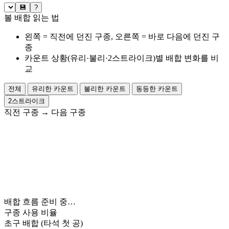
💾
?
볼 배합 읽는 법
왼쪽 = 직전에 던진 구종, 오른쪽 = 바로 다음에 던진 구
종
카운트 상황(유리·불리·2스트라이크)별 배합 변화를 비
교
전체
유리한 카운트
불리한 카운트
동등한 카운트
2스트라이크
직전 구종
→
다음 구종
배합 흐름 준비 중…
구종 사용 비율
초구 배합
(타석 첫 공)