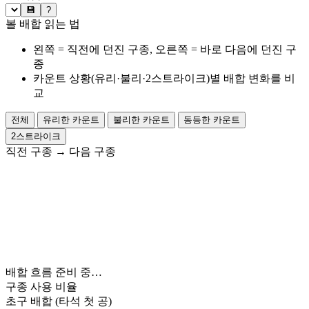
💾
?
볼 배합 읽는 법
왼쪽 = 직전에 던진 구종, 오른쪽 = 바로 다음에 던진 구
종
카운트 상황(유리·불리·2스트라이크)별 배합 변화를 비
교
전체
유리한 카운트
불리한 카운트
동등한 카운트
2스트라이크
직전 구종
→
다음 구종
배합 흐름 준비 중…
구종 사용 비율
초구 배합
(타석 첫 공)