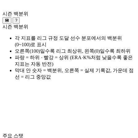
시즌 백분위
💾
?
시즌 백분위
각 지표를 리그 규정 도달 선수 분포에서의 백분위
(0~100)로 표시
오른쪽(100)일수록 리그 최상위, 왼쪽(0)일수록 최하위
파랑 = 하위 · 빨강 = 상위 (ERA·K%처럼 낮을수록 좋은
지표는 자동 반전)
막대 안 숫자 = 백분위, 오른쪽 = 실제 기록값, 가운데 점
선 = 리그 중앙값
주요 스탯