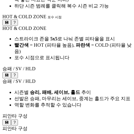
하단 시즌 범례를 클릭해 복수 시즌 비교 가능
HOT & COLD ZONE
포수 시점
💾
?
HOT & COLD ZONE
스트라이크 존을
5x5
로 나눠 존별 피타율을 표시
빨간색
= HOT (피타율 높음),
파란색
= COLD (피타율 낮
음)
포수 시점으로 표시됩니다
승패 / SV / HLD
💾
?
승패 / SV / HLD
시즌별
승리, 패배, 세이브, 홀드
추이
선발은 승패, 마무리는 세이브, 중계는 홀드가 주요 지표
역할 변화를 추적할 수 있습니다
피안타 구성
💾
?
피안타 구성