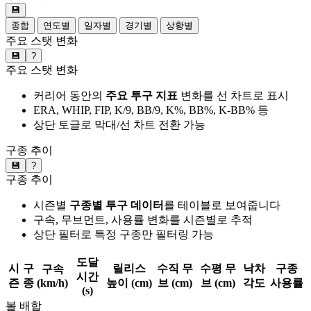
💾
종합
연도별
일자별
경기별
상황별
주요 스탯 변화
💾
?
주요 스탯 변화
커리어 동안의
주요 투구 지표
변화를 선 차트로 표시
ERA, WHIP, FIP, K/9, BB/9, K%, BB%, K-BB% 등
상단 토글로 막대/선 차트 전환 가능
구종 추이
💾
?
구종 추이
시즌별
구종별 투구 데이터
를 테이블로 보여줍니다
구속, 무브먼트, 사용률 변화를 시즌별로 추적
상단 필터로 특정 구종만 필터링 가능
도달
시
구
릴리스
수직 무
수평 무
낙차
구종
구속
시간
즌
종
(km/h)
높이 (cm)
브 (cm)
브 (cm)
각도
사용률
(s)
볼 배합