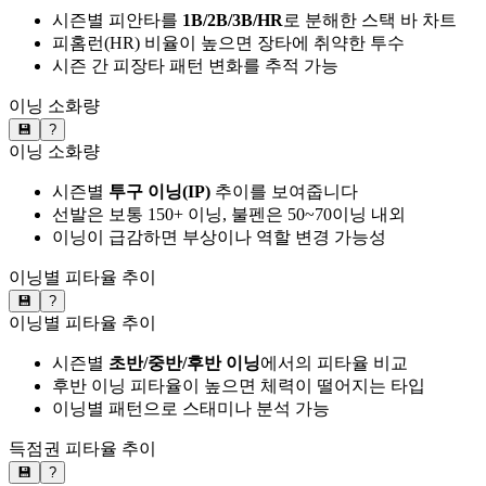
시즌별 피안타를
1B/2B/3B/HR
로 분해한 스택 바 차트
피홈런(HR) 비율이 높으면 장타에 취약한 투수
시즌 간 피장타 패턴 변화를 추적 가능
이닝 소화량
💾
?
이닝 소화량
시즌별
투구 이닝(IP)
추이를 보여줍니다
선발은 보통 150+ 이닝, 불펜은 50~70이닝 내외
이닝이 급감하면 부상이나 역할 변경 가능성
이닝별 피타율 추이
💾
?
이닝별 피타율 추이
시즌별
초반/중반/후반 이닝
에서의 피타율 비교
후반 이닝 피타율이 높으면 체력이 떨어지는 타입
이닝별 패턴으로 스태미나 분석 가능
득점권 피타율 추이
💾
?