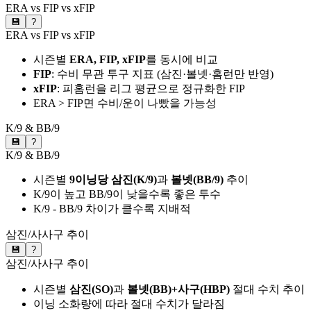
ERA vs FIP vs xFIP
💾
?
ERA vs FIP vs xFIP
시즌별
ERA, FIP, xFIP
를 동시에 비교
FIP
: 수비 무관 투구 지표 (삼진·볼넷·홈런만 반영)
xFIP
: 피홈런을 리그 평균으로 정규화한 FIP
ERA > FIP면 수비/운이 나빴을 가능성
K/9 & BB/9
💾
?
K/9 & BB/9
시즌별
9이닝당 삼진(K/9)
과
볼넷(BB/9)
추이
K/9이 높고 BB/9이 낮을수록 좋은 투수
K/9 - BB/9 차이가 클수록 지배적
삼진/사사구 추이
💾
?
삼진/사사구 추이
시즌별
삼진(SO)
과
볼넷(BB)+사구(HBP)
절대 수치 추이
이닝 소화량에 따라 절대 수치가 달라짐