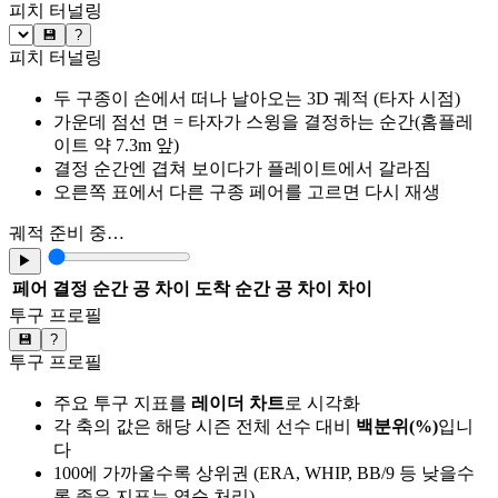
피치 터널링
💾
?
피치 터널링
두 구종이 손에서 떠나 날아오는 3D 궤적 (타자 시점)
가운데 점선 면 = 타자가 스윙을 결정하는 순간(홈플레
이트 약 7.3m 앞)
결정 순간엔 겹쳐 보이다가 플레이트에서 갈라짐
오른쪽 표에서 다른 구종 페어를 고르면 다시 재생
궤적 준비 중…
▶
페어
결정 순간 공 차이
도착 순간 공 차이
차이
투구 프로필
💾
?
투구 프로필
주요 투구 지표를
레이더 차트
로 시각화
각 축의 값은 해당 시즌 전체 선수 대비
백분위(%)
입니
다
100에 가까울수록 상위권 (ERA, WHIP, BB/9 등 낮을수
록 좋은 지표는 역순 처리)