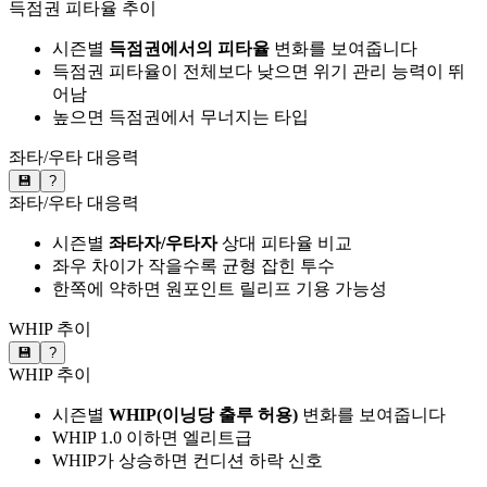
득점권 피타율 추이
시즌별
득점권에서의 피타율
변화를 보여줍니다
득점권 피타율이 전체보다 낮으면 위기 관리 능력이 뛰
어남
높으면 득점권에서 무너지는 타입
좌타/우타 대응력
💾
?
좌타/우타 대응력
시즌별
좌타자/우타자
상대 피타율 비교
좌우 차이가 작을수록 균형 잡힌 투수
한쪽에 약하면 원포인트 릴리프 기용 가능성
WHIP 추이
💾
?
WHIP 추이
시즌별
WHIP(이닝당 출루 허용)
변화를 보여줍니다
WHIP 1.0 이하면 엘리트급
WHIP가 상승하면 컨디션 하락 신호