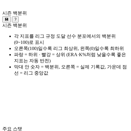
시즌 백분위
💾
?
시즌 백분위
각 지표를 리그 규정 도달 선수 분포에서의 백분위
(0~100)로 표시
오른쪽(100)일수록 리그 최상위, 왼쪽(0)일수록 최하위
파랑 = 하위 · 빨강 = 상위 (ERA·K%처럼 낮을수록 좋은
지표는 자동 반전)
막대 안 숫자 = 백분위, 오른쪽 = 실제 기록값, 가운데 점
선 = 리그 중앙값
주요 스탯