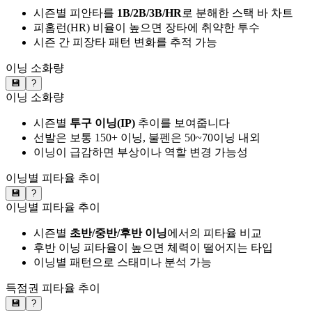
시즌별 피안타를
1B/2B/3B/HR
로 분해한 스택 바 차트
피홈런(HR) 비율이 높으면 장타에 취약한 투수
시즌 간 피장타 패턴 변화를 추적 가능
이닝 소화량
💾
?
이닝 소화량
시즌별
투구 이닝(IP)
추이를 보여줍니다
선발은 보통 150+ 이닝, 불펜은 50~70이닝 내외
이닝이 급감하면 부상이나 역할 변경 가능성
이닝별 피타율 추이
💾
?
이닝별 피타율 추이
시즌별
초반/중반/후반 이닝
에서의 피타율 비교
후반 이닝 피타율이 높으면 체력이 떨어지는 타입
이닝별 패턴으로 스태미나 분석 가능
득점권 피타율 추이
💾
?