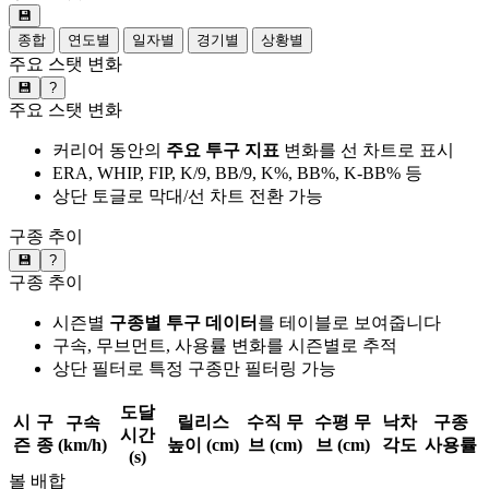
💾
종합
연도별
일자별
경기별
상황별
주요 스탯 변화
💾
?
주요 스탯 변화
커리어 동안의
주요 투구 지표
변화를 선 차트로 표시
ERA, WHIP, FIP, K/9, BB/9, K%, BB%, K-BB% 등
상단 토글로 막대/선 차트 전환 가능
구종 추이
💾
?
구종 추이
시즌별
구종별 투구 데이터
를 테이블로 보여줍니다
구속, 무브먼트, 사용률 변화를 시즌별로 추적
상단 필터로 특정 구종만 필터링 가능
도달
시
구
릴리스
수직 무
수평 무
낙차
구종
구속
시간
즌
종
(km/h)
높이 (cm)
브 (cm)
브 (cm)
각도
사용률
(s)
볼 배합