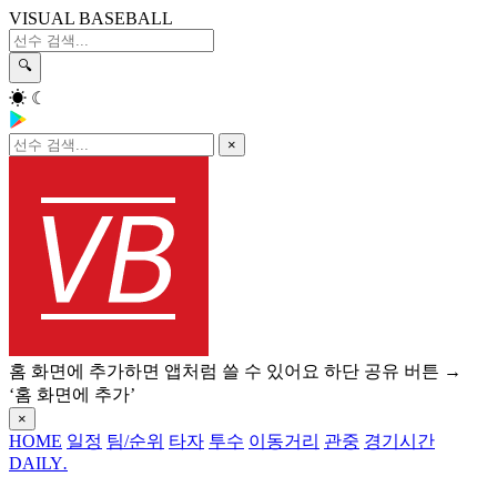
VISUAL BASEBALL
🔍
☀
☾
×
홈 화면에 추가하면 앱처럼 쓸 수 있어요
하단 공유 버튼 →
‘홈 화면에 추가’
×
HOME
일정
팀/순위
타자
투수
이동거리
관중
경기시간
DAILY
.