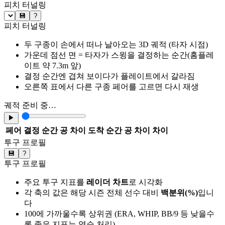
피치 터널링
💾
?
피치 터널링
두 구종이 손에서 떠나 날아오는 3D 궤적 (타자 시점)
가운데 점선 면 = 타자가 스윙을 결정하는 순간(홈플레
이트 약 7.3m 앞)
결정 순간엔 겹쳐 보이다가 플레이트에서 갈라짐
오른쪽 표에서 다른 구종 페어를 고르면 다시 재생
궤적 준비 중…
▶
페어
결정 순간 공 차이
도착 순간 공 차이
차이
투구 프로필
💾
?
투구 프로필
주요 투구 지표를
레이더 차트
로 시각화
각 축의 값은 해당 시즌 전체 선수 대비
백분위(%)
입니
다
100에 가까울수록 상위권 (ERA, WHIP, BB/9 등 낮을수
록 좋은 지표는 역순 처리)