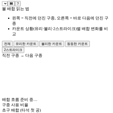
💾
?
볼 배합 읽는 법
왼쪽 = 직전에 던진 구종, 오른쪽 = 바로 다음에 던진 구
종
카운트 상황(유리·불리·2스트라이크)별 배합 변화를 비
교
전체
유리한 카운트
불리한 카운트
동등한 카운트
2스트라이크
직전 구종
→
다음 구종
배합 흐름 준비 중…
구종 사용 비율
초구 배합
(타석 첫 공)