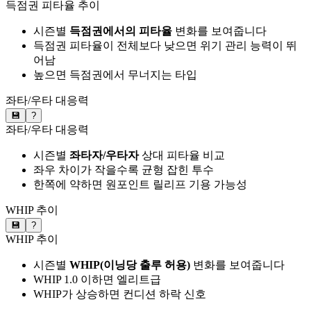
득점권 피타율 추이
시즌별
득점권에서의 피타율
변화를 보여줍니다
득점권 피타율이 전체보다 낮으면 위기 관리 능력이 뛰
어남
높으면 득점권에서 무너지는 타입
좌타/우타 대응력
💾
?
좌타/우타 대응력
시즌별
좌타자/우타자
상대 피타율 비교
좌우 차이가 작을수록 균형 잡힌 투수
한쪽에 약하면 원포인트 릴리프 기용 가능성
WHIP 추이
💾
?
WHIP 추이
시즌별
WHIP(이닝당 출루 허용)
변화를 보여줍니다
WHIP 1.0 이하면 엘리트급
WHIP가 상승하면 컨디션 하락 신호