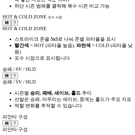
하단 시즌 범례를 클릭해 복수 시즌 비교 가능
HOT & COLD ZONE
포수 시점
💾
?
HOT & COLD ZONE
스트라이크 존을
5x5
로 나눠 존별 피타율을 표시
빨간색
= HOT (피타율 높음),
파란색
= COLD (피타율 낮
음)
포수 시점으로 표시됩니다
승패 / SV / HLD
💾
?
승패 / SV / HLD
시즌별
승리, 패배, 세이브, 홀드
추이
선발은 승패, 마무리는 세이브, 중계는 홀드가 주요 지표
역할 변화를 추적할 수 있습니다
피안타 구성
💾
?
피안타 구성