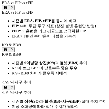
ERA vs FIP vs xFIP
💾
?
ERA vs FIP vs xFIP
시즌별
ERA, FIP, xFIP
를 동시에 비교
FIP
: 수비 무관 투구 지표 (삼진·볼넷·홈런만 반영)
xFIP
: 피홈런을 리그 평균으로 정규화한 FIP
ERA > FIP면 수비/운이 나빴을 가능성
K/9 & BB/9
💾
?
K/9 & BB/9
시즌별
9이닝당 삼진(K/9)
과
볼넷(BB/9)
추이
K/9이 높고 BB/9이 낮을수록 좋은 투수
K/9 - BB/9 차이가 클수록 지배적
삼진/사사구 추이
💾
?
삼진/사사구 추이
시즌별
삼진(SO)
과
볼넷(BB)+사구(HBP)
절대 수치 추이
이닝 소화량에 따라 절대 수치가 달라짐