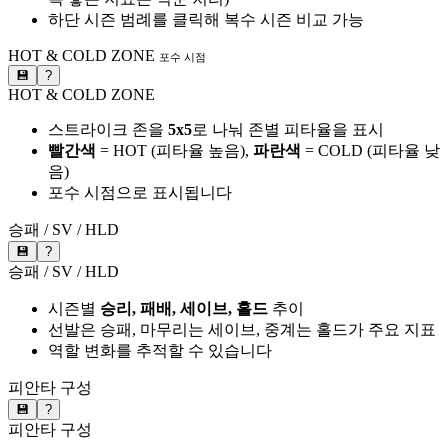
하단 시즌 범례를 클릭해 복수 시즌 비교 가능
HOT & COLD ZONE
포수 시점
💾
?
HOT & COLD ZONE
스트라이크 존을
5x5
로 나눠 존별 피타율을 표시
빨간색
= HOT (피타율 높음),
파란색
= COLD (피타율 낮
음)
포수 시점으로 표시됩니다
승패 / SV / HLD
💾
?
승패 / SV / HLD
시즌별
승리, 패배, 세이브, 홀드
추이
선발은 승패, 마무리는 세이브, 중계는 홀드가 주요 지표
역할 변화를 추적할 수 있습니다
피안타 구성
💾
?
피안타 구성