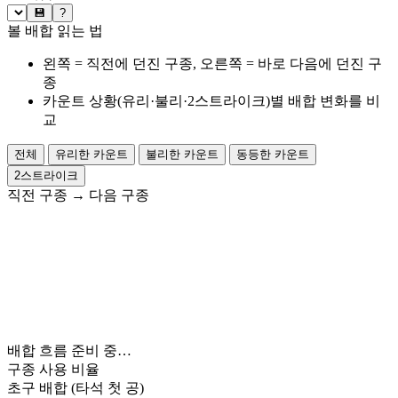
💾
?
볼 배합 읽는 법
왼쪽 = 직전에 던진 구종, 오른쪽 = 바로 다음에 던진 구
종
카운트 상황(유리·불리·2스트라이크)별 배합 변화를 비
교
전체
유리한 카운트
불리한 카운트
동등한 카운트
2스트라이크
직전 구종
→
다음 구종
배합 흐름 준비 중…
구종 사용 비율
초구 배합
(타석 첫 공)