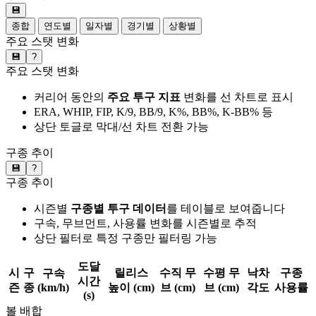
💾
종합
연도별
일자별
경기별
상황별
주요 스탯 변화
💾
?
주요 스탯 변화
커리어 동안의
주요 투구 지표
변화를 선 차트로 표시
ERA, WHIP, FIP, K/9, BB/9, K%, BB%, K-BB% 등
상단 토글로 막대/선 차트 전환 가능
구종 추이
💾
?
구종 추이
시즌별
구종별 투구 데이터
를 테이블로 보여줍니다
구속, 무브먼트, 사용률 변화를 시즌별로 추적
상단 필터로 특정 구종만 필터링 가능
도달
시
구
릴리스
수직 무
수평 무
낙차
구종
구속
시간
즌
종
(km/h)
높이 (cm)
브 (cm)
브 (cm)
각도
사용률
(s)
볼 배합