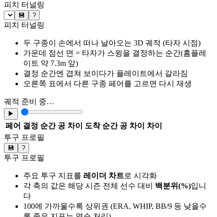
피치 터널링
💾
?
피치 터널링
두 구종이 손에서 떠나 날아오는 3D 궤적 (타자 시점)
가운데 점선 면 = 타자가 스윙을 결정하는 순간(홈플레
이트 약 7.3m 앞)
결정 순간엔 겹쳐 보이다가 플레이트에서 갈라짐
오른쪽 표에서 다른 구종 페어를 고르면 다시 재생
궤적 준비 중…
▶
페어
결정 순간 공 차이
도착 순간 공 차이
차이
투구 프로필
💾
?
투구 프로필
주요 투구 지표를
레이더 차트
로 시각화
각 축의 값은 해당 시즌 전체 선수 대비
백분위(%)
입니
다
100에 가까울수록 상위권 (ERA, WHIP, BB/9 등 낮을수
록 좋은 지표는 역순 처리)