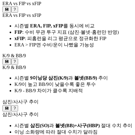
ERA vs FIP vs xFIP
💾
?
ERA vs FIP vs xFIP
시즌별
ERA, FIP, xFIP
를 동시에 비교
FIP
: 수비 무관 투구 지표 (삼진·볼넷·홈런만 반영)
xFIP
: 피홈런을 리그 평균으로 정규화한 FIP
ERA > FIP면 수비/운이 나빴을 가능성
K/9 & BB/9
💾
?
K/9 & BB/9
시즌별
9이닝당 삼진(K/9)
과
볼넷(BB/9)
추이
K/9이 높고 BB/9이 낮을수록 좋은 투수
K/9 - BB/9 차이가 클수록 지배적
삼진/사사구 추이
💾
?
삼진/사사구 추이
시즌별
삼진(SO)
과
볼넷(BB)+사구(HBP)
절대 수치 추이
이닝 소화량에 따라 절대 수치가 달라짐