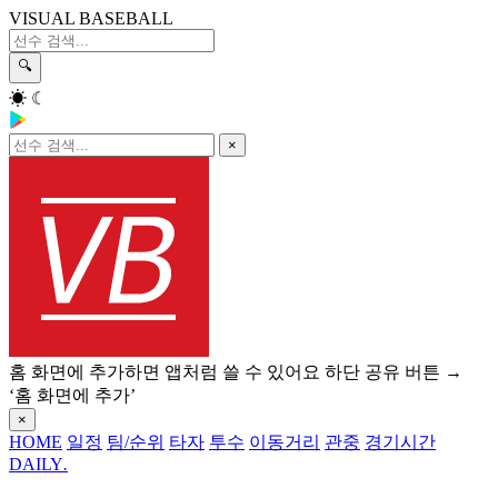
VISUAL BASEBALL
🔍
☀
☾
×
홈 화면에 추가하면 앱처럼 쓸 수 있어요
하단 공유 버튼 →
‘홈 화면에 추가’
×
HOME
일정
팀/순위
타자
투수
이동거리
관중
경기시간
DAILY
.