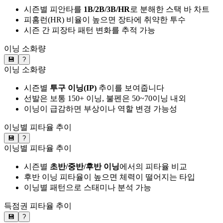
시즌별 피안타를
1B/2B/3B/HR
로 분해한 스택 바 차트
피홈런(HR) 비율이 높으면 장타에 취약한 투수
시즌 간 피장타 패턴 변화를 추적 가능
이닝 소화량
💾
?
이닝 소화량
시즌별
투구 이닝(IP)
추이를 보여줍니다
선발은 보통 150+ 이닝, 불펜은 50~70이닝 내외
이닝이 급감하면 부상이나 역할 변경 가능성
이닝별 피타율 추이
💾
?
이닝별 피타율 추이
시즌별
초반/중반/후반 이닝
에서의 피타율 비교
후반 이닝 피타율이 높으면 체력이 떨어지는 타입
이닝별 패턴으로 스태미나 분석 가능
득점권 피타율 추이
💾
?