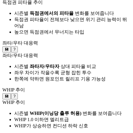
득점권 피타율 추이
시즌별
득점권에서의 피타율
변화를 보여줍니다
득점권 피타율이 전체보다 낮으면 위기 관리 능력이 뛰
어남
높으면 득점권에서 무너지는 타입
좌타/우타 대응력
💾
?
좌타/우타 대응력
시즌별
좌타자/우타자
상대 피타율 비교
좌우 차이가 작을수록 균형 잡힌 투수
한쪽에 약하면 원포인트 릴리프 기용 가능성
WHIP 추이
💾
?
WHIP 추이
시즌별
WHIP(이닝당 출루 허용)
변화를 보여줍니다
WHIP 1.0 이하면 엘리트급
WHIP가 상승하면 컨디션 하락 신호