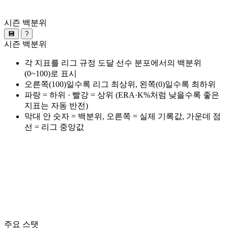
시즌 백분위
💾
?
시즌 백분위
각 지표를 리그 규정 도달 선수 분포에서의 백분위
(0~100)로 표시
오른쪽(100)일수록 리그 최상위, 왼쪽(0)일수록 최하위
파랑 = 하위 · 빨강 = 상위 (ERA·K%처럼 낮을수록 좋은
지표는 자동 반전)
막대 안 숫자 = 백분위, 오른쪽 = 실제 기록값, 가운데 점
선 = 리그 중앙값
주요 스탯