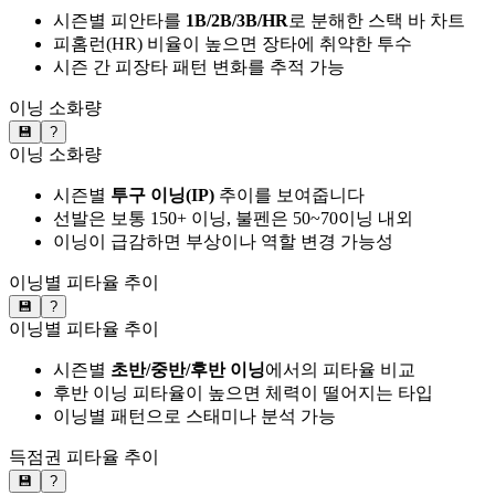
시즌별 피안타를
1B/2B/3B/HR
로 분해한 스택 바 차트
피홈런(HR) 비율이 높으면 장타에 취약한 투수
시즌 간 피장타 패턴 변화를 추적 가능
이닝 소화량
💾
?
이닝 소화량
시즌별
투구 이닝(IP)
추이를 보여줍니다
선발은 보통 150+ 이닝, 불펜은 50~70이닝 내외
이닝이 급감하면 부상이나 역할 변경 가능성
이닝별 피타율 추이
💾
?
이닝별 피타율 추이
시즌별
초반/중반/후반 이닝
에서의 피타율 비교
후반 이닝 피타율이 높으면 체력이 떨어지는 타입
이닝별 패턴으로 스태미나 분석 가능
득점권 피타율 추이
💾
?