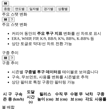
💾
종합
연도별
일자별
경기별
상황별
주요 스탯 변화
💾
?
주요 스탯 변화
커리어 동안의
주요 투구 지표
변화를 선 차트로 표시
ERA, WHIP, FIP, K/9, BB/9, K%, BB%, K-BB% 등
상단 토글로 막대/선 차트 전환 가능
구종 추이
💾
?
구종 추이
시즌별
구종별 투구 데이터
를 테이블로 보여줍니다
구속, 무브먼트, 사용률 변화를 시즌별로 추적
상단 필터로 특정 구종만 필터링 가능
도달
시
구
릴리스
수직 무
수평 무
낙차
구종
구속
시간
즌
종
(km/h)
높이 (cm)
브 (cm)
브 (cm)
각도
사용률
(s)
볼 배합