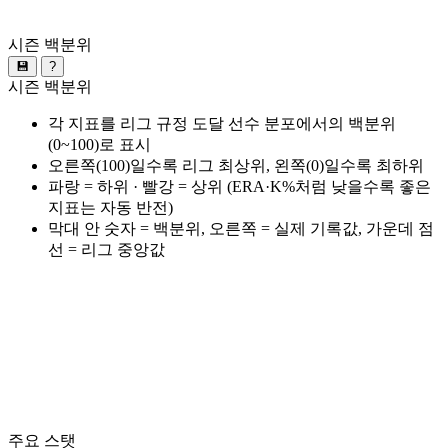
시즌 백분위
💾
?
시즌 백분위
각 지표를 리그 규정 도달 선수 분포에서의 백분위
(0~100)로 표시
오른쪽(100)일수록 리그 최상위, 왼쪽(0)일수록 최하위
파랑 = 하위 · 빨강 = 상위 (ERA·K%처럼 낮을수록 좋은
지표는 자동 반전)
막대 안 숫자 = 백분위, 오른쪽 = 실제 기록값, 가운데 점
선 = 리그 중앙값
주요 스탯