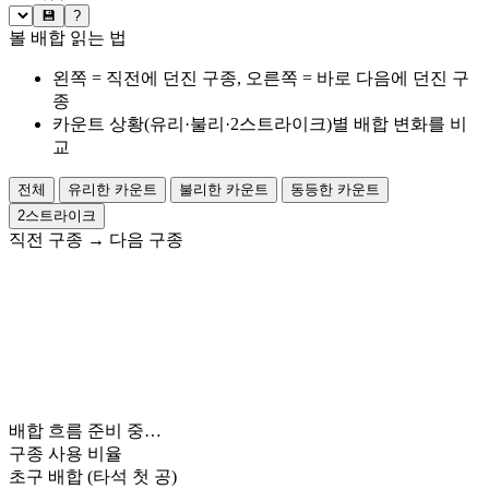
💾
?
볼 배합 읽는 법
왼쪽 = 직전에 던진 구종, 오른쪽 = 바로 다음에 던진 구
종
카운트 상황(유리·불리·2스트라이크)별 배합 변화를 비
교
전체
유리한 카운트
불리한 카운트
동등한 카운트
2스트라이크
직전 구종
→
다음 구종
배합 흐름 준비 중…
구종 사용 비율
초구 배합
(타석 첫 공)