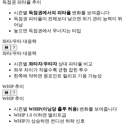
득점권 피타율 추이
시즌별
득점권에서의 피타율
변화를 보여줍니다
득점권 피타율이 전체보다 낮으면 위기 관리 능력이 뛰
어남
높으면 득점권에서 무너지는 타입
좌타/우타 대응력
💾
?
좌타/우타 대응력
시즌별
좌타자/우타자
상대 피타율 비교
좌우 차이가 작을수록 균형 잡힌 투수
한쪽에 약하면 원포인트 릴리프 기용 가능성
WHIP 추이
💾
?
WHIP 추이
시즌별
WHIP(이닝당 출루 허용)
변화를 보여줍니다
WHIP 1.0 이하면 엘리트급
WHIP가 상승하면 컨디션 하락 신호