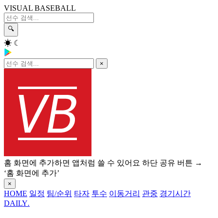
VISUAL BASEBALL
🔍
☀
☾
×
홈 화면에 추가하면 앱처럼 쓸 수 있어요
하단 공유 버튼 →
‘홈 화면에 추가’
×
HOME
일정
팀/순위
타자
투수
이동거리
관중
경기시간
DAILY
.