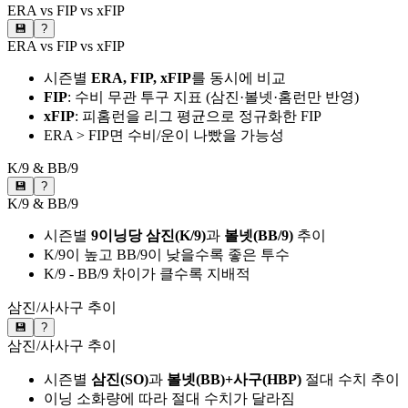
ERA vs FIP vs xFIP
💾
?
ERA vs FIP vs xFIP
시즌별
ERA, FIP, xFIP
를 동시에 비교
FIP
: 수비 무관 투구 지표 (삼진·볼넷·홈런만 반영)
xFIP
: 피홈런을 리그 평균으로 정규화한 FIP
ERA > FIP면 수비/운이 나빴을 가능성
K/9 & BB/9
💾
?
K/9 & BB/9
시즌별
9이닝당 삼진(K/9)
과
볼넷(BB/9)
추이
K/9이 높고 BB/9이 낮을수록 좋은 투수
K/9 - BB/9 차이가 클수록 지배적
삼진/사사구 추이
💾
?
삼진/사사구 추이
시즌별
삼진(SO)
과
볼넷(BB)+사구(HBP)
절대 수치 추이
이닝 소화량에 따라 절대 수치가 달라짐