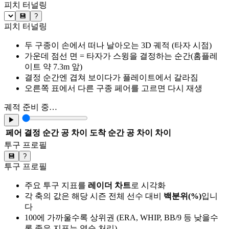
피치 터널링
💾
?
피치 터널링
두 구종이 손에서 떠나 날아오는 3D 궤적 (타자 시점)
가운데 점선 면 = 타자가 스윙을 결정하는 순간(홈플레
이트 약 7.3m 앞)
결정 순간엔 겹쳐 보이다가 플레이트에서 갈라짐
오른쪽 표에서 다른 구종 페어를 고르면 다시 재생
궤적 준비 중…
▶
페어
결정 순간 공 차이
도착 순간 공 차이
차이
투구 프로필
💾
?
투구 프로필
주요 투구 지표를
레이더 차트
로 시각화
각 축의 값은 해당 시즌 전체 선수 대비
백분위(%)
입니
다
100에 가까울수록 상위권 (ERA, WHIP, BB/9 등 낮을수
록 좋은 지표는 역순 처리)