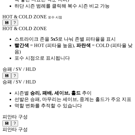
하단 시즌 범례를 클릭해 복수 시즌 비교 가능
HOT & COLD ZONE
포수 시점
💾
?
HOT & COLD ZONE
스트라이크 존을
5x5
로 나눠 존별 피타율을 표시
빨간색
= HOT (피타율 높음),
파란색
= COLD (피타율 낮
음)
포수 시점으로 표시됩니다
승패 / SV / HLD
💾
?
승패 / SV / HLD
시즌별
승리, 패배, 세이브, 홀드
추이
선발은 승패, 마무리는 세이브, 중계는 홀드가 주요 지표
역할 변화를 추적할 수 있습니다
피안타 구성
💾
?
피안타 구성