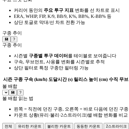
커리어 동안의
주요 투구 지표
변화를 선 차트로 표시
ERA, WHIP, FIP, K/9, BB/9, K%, BB%, K-BB% 등
상단 토글로 막대/선 차트 전환 가능
구종 추이
💾
?
구종 추이
시즌별
구종별 투구 데이터
를 테이블로 보여줍니다
구속, 무브먼트, 사용률 변화를 시즌별로 추적
상단 필터로 특정 구종만 필터링 가능
시즌
구종
구속 (km/h)
도달시간 (s)
릴리스 높이 (cm)
수직 무브 
볼 배합
💾
?
볼 배합 읽는 법
왼쪽 = 직전에 던진 구종, 오른쪽 = 바로 다음에 던진 구종
카운트 상황(유리·불리·2스트라이크)별 배합 변화를 비교
전체
유리한 카운트
불리한 카운트
동등한 카운트
2스트라이크