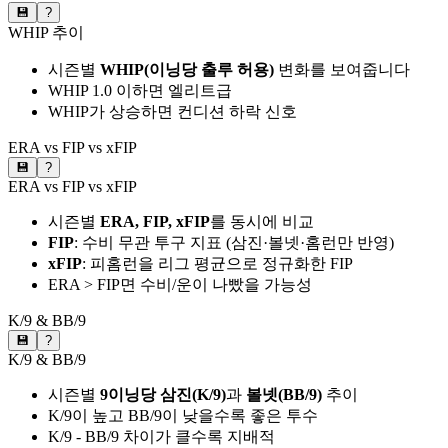
💾
?
WHIP 추이
시즌별
WHIP(이닝당 출루 허용)
변화를 보여줍니다
WHIP 1.0 이하면 엘리트급
WHIP가 상승하면 컨디션 하락 신호
ERA vs FIP vs xFIP
💾
?
ERA vs FIP vs xFIP
시즌별
ERA, FIP, xFIP
를 동시에 비교
FIP
: 수비 무관 투구 지표 (삼진·볼넷·홈런만 반영)
xFIP
: 피홈런을 리그 평균으로 정규화한 FIP
ERA > FIP면 수비/운이 나빴을 가능성
K/9 & BB/9
💾
?
K/9 & BB/9
시즌별
9이닝당 삼진(K/9)
과
볼넷(BB/9)
추이
K/9이 높고 BB/9이 낮을수록 좋은 투수
K/9 - BB/9 차이가 클수록 지배적