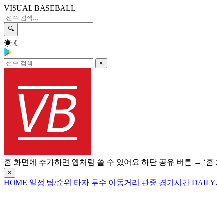
VISUAL BASEBALL
🔍
☀
☾
×
홈 화면에 추가하면 앱처럼 쓸 수 있어요
하단 공유 버튼 → ‘홈
×
HOME
일정
팀/순위
타자
투수
이동거리
관중
경기시간
DAILY