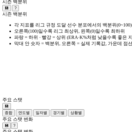
시즌 백분위
💾
?
시즌 백분위
각 지표를 리그 규정 도달 선수 분포에서의 백분위(0~100
오른쪽(100)일수록 리그 최상위, 왼쪽(0)일수록 최하위
파랑 = 하위 · 빨강 = 상위 (ERA·K%처럼 낮을수록 좋은
막대 안 숫자 = 백분위, 오른쪽 = 실제 기록값, 가운데 점
주요 스탯
💾
종합
연도별
일자별
경기별
상황별
주요 스탯 변화
💾
?
주요 스탯 변화