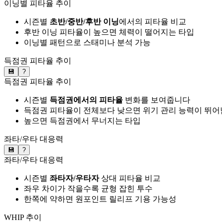
이닝별 피타율 추이
시즌별
초반/중반/후반 이닝
에서의 피타율 비교
후반 이닝 피타율이 높으면 체력이 떨어지는 타입
이닝별 패턴으로 스태미나 분석 가능
득점권 피타율 추이
💾
?
득점권 피타율 추이
시즌별
득점권에서의 피타율
변화를 보여줍니다
득점권 피타율이 전체보다 낮으면 위기 관리 능력이 뛰어
높으면 득점권에서 무너지는 타입
좌타/우타 대응력
💾
?
좌타/우타 대응력
시즌별
좌타자/우타자
상대 피타율 비교
좌우 차이가 작을수록 균형 잡힌 투수
한쪽에 약하면 원포인트 릴리프 기용 가능성
WHIP 추이