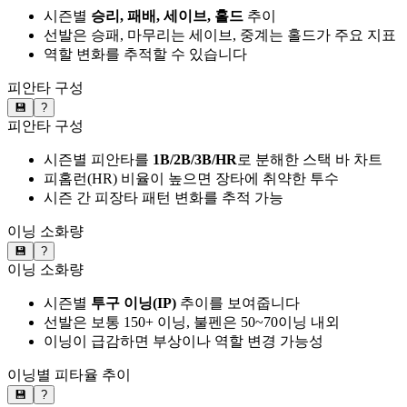
시즌별
승리, 패배, 세이브, 홀드
추이
선발은 승패, 마무리는 세이브, 중계는 홀드가 주요 지표
역할 변화를 추적할 수 있습니다
피안타 구성
💾
?
피안타 구성
시즌별 피안타를
1B/2B/3B/HR
로 분해한 스택 바 차트
피홈런(HR) 비율이 높으면 장타에 취약한 투수
시즌 간 피장타 패턴 변화를 추적 가능
이닝 소화량
💾
?
이닝 소화량
시즌별
투구 이닝(IP)
추이를 보여줍니다
선발은 보통 150+ 이닝, 불펜은 50~70이닝 내외
이닝이 급감하면 부상이나 역할 변경 가능성
이닝별 피타율 추이
💾
?