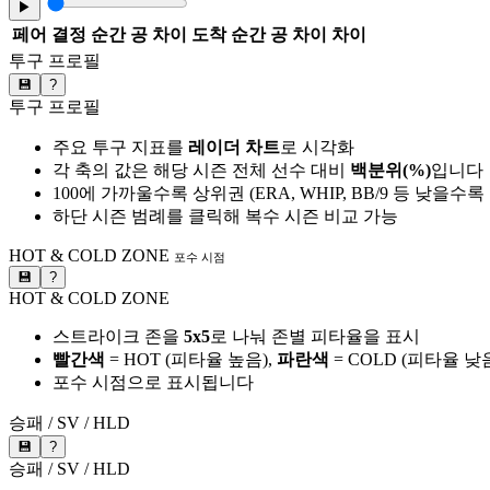
▶
페어
결정 순간 공 차이
도착 순간 공 차이
차이
투구 프로필
💾
?
투구 프로필
주요 투구 지표를
레이더 차트
로 시각화
각 축의 값은 해당 시즌 전체 선수 대비
백분위(%)
입니다
100에 가까울수록 상위권 (ERA, WHIP, BB/9 등 낮을수
하단 시즌 범례를 클릭해 복수 시즌 비교 가능
HOT & COLD ZONE
포수 시점
💾
?
HOT & COLD ZONE
스트라이크 존을
5x5
로 나눠 존별 피타율을 표시
빨간색
= HOT (피타율 높음),
파란색
= COLD (피타율 낮
포수 시점으로 표시됩니다
승패 / SV / HLD
💾
?
승패 / SV / HLD