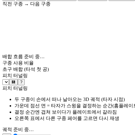
직전 구종
→
다음 구종
배합 흐름 준비 중…
구종 사용 비율
초구 배합
(타석 첫 공)
피치 터널링
💾
?
피치 터널링
두 구종이 손에서 떠나 날아오는 3D 궤적 (타자 시점)
가운데 점선 면 = 타자가 스윙을 결정하는 순간(홈플레이트 약
결정 순간엔 겹쳐 보이다가 플레이트에서 갈라짐
오른쪽 표에서 다른 구종 페어를 고르면 다시 재생
궤적 준비 중…