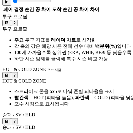
▶
페어
결정 순간 공 차이
도착 순간 공 차이
차이
투구 프로필
💾
?
투구 프로필
주요 투구 지표를
레이더 차트
로 시각화
각 축의 값은 해당 시즌 전체 선수 대비
백분위(%)
입니다
100에 가까울수록 상위권 (ERA, WHIP, BB/9 등 낮을수
하단 시즌 범례를 클릭해 복수 시즌 비교 가능
HOT & COLD ZONE
포수 시점
💾
?
HOT & COLD ZONE
스트라이크 존을
5x5
로 나눠 존별 피타율을 표시
빨간색
= HOT (피타율 높음),
파란색
= COLD (피타율 낮
포수 시점으로 표시됩니다
승패 / SV / HLD
💾
?
승패 / SV / HLD