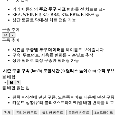
커리어 동안의
주요 투구 지표
변화를 선 차트로 표시
ERA, WHIP, FIP, K/9, BB/9, K%, BB%, K-BB% 등
상단 토글로 막대/선 차트 전환 가능
구종 추이
💾
?
구종 추이
시즌별
구종별 투구 데이터
를 테이블로 보여줍니다
구속, 무브먼트, 사용률 변화를 시즌별로 추적
상단 필터로 특정 구종만 필터링 가능
시즌
구종
구속 (km/h)
도달시간 (s)
릴리스 높이 (cm)
수직 무브 
볼 배합
💾
?
볼 배합 읽는 법
왼쪽 = 직전에 던진 구종, 오른쪽 = 바로 다음에 던진 구종
카운트 상황(유리·불리·2스트라이크)별 배합 변화를 비교
전체
유리한 카운트
불리한 카운트
동등한 카운트
2스트라이크