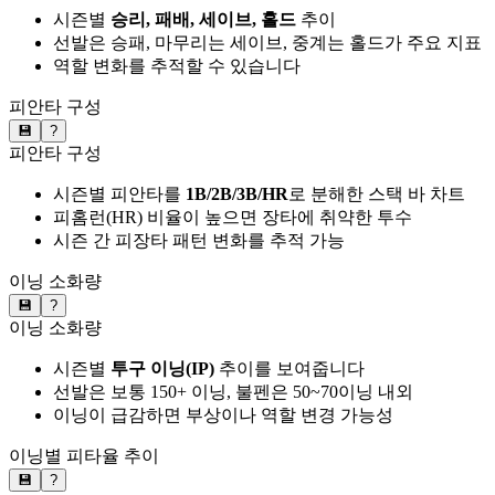
시즌별
승리, 패배, 세이브, 홀드
추이
선발은 승패, 마무리는 세이브, 중계는 홀드가 주요 지표
역할 변화를 추적할 수 있습니다
피안타 구성
💾
?
피안타 구성
시즌별 피안타를
1B/2B/3B/HR
로 분해한 스택 바 차트
피홈런(HR) 비율이 높으면 장타에 취약한 투수
시즌 간 피장타 패턴 변화를 추적 가능
이닝 소화량
💾
?
이닝 소화량
시즌별
투구 이닝(IP)
추이를 보여줍니다
선발은 보통 150+ 이닝, 불펜은 50~70이닝 내외
이닝이 급감하면 부상이나 역할 변경 가능성
이닝별 피타율 추이
💾
?