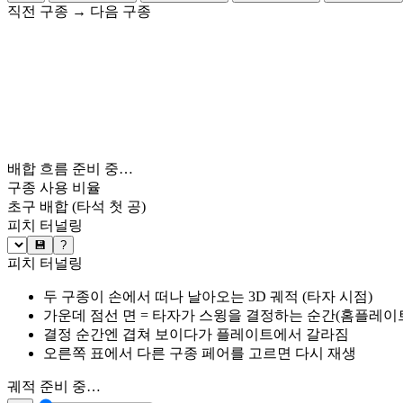
직전 구종
→
다음 구종
배합 흐름 준비 중…
구종 사용 비율
초구 배합
(타석 첫 공)
피치 터널링
💾
?
피치 터널링
두 구종이 손에서 떠나 날아오는 3D 궤적 (타자 시점)
가운데 점선 면 = 타자가 스윙을 결정하는 순간(홈플레이트 약
결정 순간엔 겹쳐 보이다가 플레이트에서 갈라짐
오른쪽 표에서 다른 구종 페어를 고르면 다시 재생
궤적 준비 중…