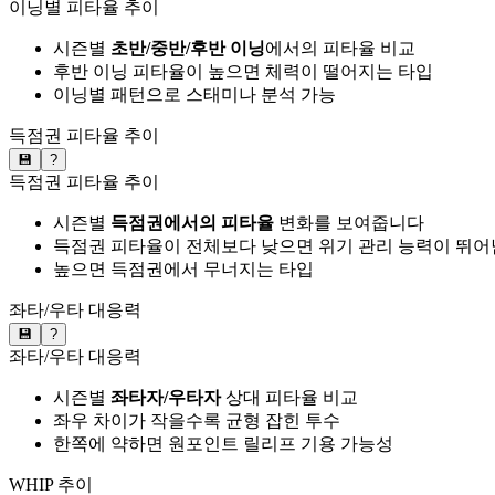
이닝별 피타율 추이
시즌별
초반/중반/후반 이닝
에서의 피타율 비교
후반 이닝 피타율이 높으면 체력이 떨어지는 타입
이닝별 패턴으로 스태미나 분석 가능
득점권 피타율 추이
💾
?
득점권 피타율 추이
시즌별
득점권에서의 피타율
변화를 보여줍니다
득점권 피타율이 전체보다 낮으면 위기 관리 능력이 뛰어
높으면 득점권에서 무너지는 타입
좌타/우타 대응력
💾
?
좌타/우타 대응력
시즌별
좌타자/우타자
상대 피타율 비교
좌우 차이가 작을수록 균형 잡힌 투수
한쪽에 약하면 원포인트 릴리프 기용 가능성
WHIP 추이