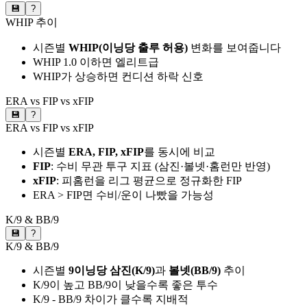
💾
?
WHIP 추이
시즌별
WHIP(이닝당 출루 허용)
변화를 보여줍니다
WHIP 1.0 이하면 엘리트급
WHIP가 상승하면 컨디션 하락 신호
ERA vs FIP vs xFIP
💾
?
ERA vs FIP vs xFIP
시즌별
ERA, FIP, xFIP
를 동시에 비교
FIP
: 수비 무관 투구 지표 (삼진·볼넷·홈런만 반영)
xFIP
: 피홈런을 리그 평균으로 정규화한 FIP
ERA > FIP면 수비/운이 나빴을 가능성
K/9 & BB/9
💾
?
K/9 & BB/9
시즌별
9이닝당 삼진(K/9)
과
볼넷(BB/9)
추이
K/9이 높고 BB/9이 낮을수록 좋은 투수
K/9 - BB/9 차이가 클수록 지배적