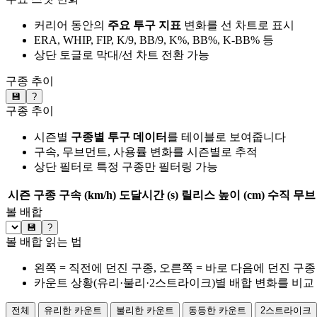
커리어 동안의
주요 투구 지표
변화를 선 차트로 표시
ERA, WHIP, FIP, K/9, BB/9, K%, BB%, K-BB% 등
상단 토글로 막대/선 차트 전환 가능
구종 추이
💾
?
구종 추이
시즌별
구종별 투구 데이터
를 테이블로 보여줍니다
구속, 무브먼트, 사용률 변화를 시즌별로 추적
상단 필터로 특정 구종만 필터링 가능
시즌
구종
구속 (km/h)
도달시간 (s)
릴리스 높이 (cm)
수직 무브 
볼 배합
💾
?
볼 배합 읽는 법
왼쪽 = 직전에 던진 구종, 오른쪽 = 바로 다음에 던진 구종
카운트 상황(유리·불리·2스트라이크)별 배합 변화를 비교
전체
유리한 카운트
불리한 카운트
동등한 카운트
2스트라이크