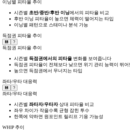
이닝별 피타율 추이
시즌별
초반/중반/후반 이닝
에서의 피타율 비교
후반 이닝 피타율이 높으면 체력이 떨어지는 타입
이닝별 패턴으로 스태미나 분석 가능
득점권 피타율 추이
💾
?
득점권 피타율 추이
시즌별
득점권에서의 피타율
변화를 보여줍니다
득점권 피타율이 전체보다 낮으면 위기 관리 능력이 뛰어
높으면 득점권에서 무너지는 타입
좌타/우타 대응력
💾
?
좌타/우타 대응력
시즌별
좌타자/우타자
상대 피타율 비교
좌우 차이가 작을수록 균형 잡힌 투수
한쪽에 약하면 원포인트 릴리프 기용 가능성
WHIP 추이