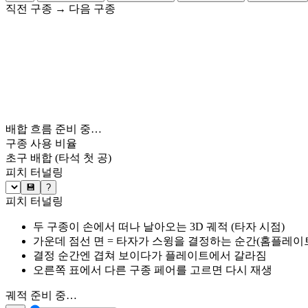
직전 구종
→
다음 구종
배합 흐름 준비 중…
구종 사용 비율
초구 배합
(타석 첫 공)
피치 터널링
💾
?
피치 터널링
두 구종이 손에서 떠나 날아오는 3D 궤적 (타자 시점)
가운데 점선 면 = 타자가 스윙을 결정하는 순간(홈플레이트 약
결정 순간엔 겹쳐 보이다가 플레이트에서 갈라짐
오른쪽 표에서 다른 구종 페어를 고르면 다시 재생
궤적 준비 중…