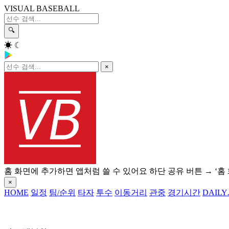
VISUAL BASEBALL
🔍
☀
☾
×
홈 화면에 추가하면 앱처럼 쓸 수 있어요
하단 공유 버튼 → ‘홈
×
HOME
일정
팀/순위
타자
투수
이동거리
관중
경기시간
DAILY