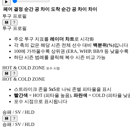
▶
페어
결정 순간 공 차이
도착 순간 공 차이
차이
투구 프로필
💾
?
투구 프로필
주요 투구 지표를
레이더 차트
로 시각화
각 축의 값은 해당 시즌 전체 선수 대비
백분위(%)
입니다
100에 가까울수록 상위권 (ERA, WHIP, BB/9 등 낮을수
하단 시즌 범례를 클릭해 복수 시즌 비교 가능
HOT & COLD ZONE
포수 시점
💾
?
HOT & COLD ZONE
스트라이크 존을
5x5
로 나눠 존별 피타율을 표시
빨간색
= HOT (피타율 높음),
파란색
= COLD (피타율 낮
포수 시점으로 표시됩니다
승패 / SV / HLD
💾
?
승패 / SV / HLD