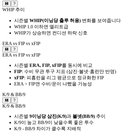
💾
?
WHIP 추이
시즌별
WHIP(이닝당 출루 허용)
변화를 보여줍니다
WHIP 1.0 이하면 엘리트급
WHIP가 상승하면 컨디션 하락 신호
ERA vs FIP vs xFIP
💾
?
ERA vs FIP vs xFIP
시즌별
ERA, FIP, xFIP
를 동시에 비교
FIP
: 수비 무관 투구 지표 (삼진·볼넷·홈런만 반영)
xFIP
: 피홈런을 리그 평균으로 정규화한 FIP
ERA > FIP면 수비/운이 나빴을 가능성
K/9 & BB/9
💾
?
K/9 & BB/9
시즌별
9이닝당 삼진(K/9)
과
볼넷(BB/9)
추이
K/9이 높고 BB/9이 낮을수록 좋은 투수
K/9 - BB/9 차이가 클수록 지배적