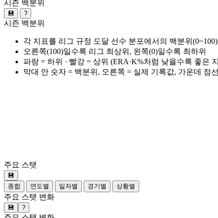
시즌 백분위
💾
?
시즌 백분위
각 지표를 리그 규정 도달 선수 분포에서의 백분위(0~100
오른쪽(100)일수록 리그 최상위, 왼쪽(0)일수록 최하위
파랑 = 하위 · 빨강 = 상위 (ERA·K%처럼 낮을수록 좋은
막대 안 숫자 = 백분위, 오른쪽 = 실제 기록값, 가운데 점
주요 스탯
💾
종합
연도별
일자별
경기별
상황별
주요 스탯 변화
💾
?
주요 스탯 변화