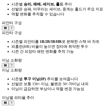
시즌별
승리, 패배, 세이브, 홀드
추이
선발은 승패, 마무리는 세이브, 중계는 홀드가 주요 지표
역할 변화를 추적할 수 있습니다
피안타 구성
💾
?
피안타 구성
시즌별 피안타를
1B/2B/3B/HR
로 분해한 스택 바 차트
피홈런(HR) 비율이 높으면 장타에 취약한 투수
시즌 간 피장타 패턴 변화를 추적 가능
이닝 소화량
💾
?
이닝 소화량
시즌별
투구 이닝(IP)
추이를 보여줍니다
선발은 보통 150+ 이닝, 불펜은 50~70이닝 내외
이닝이 급감하면 부상이나 역할 변경 가능성
이닝별 피타율 추이
💾
?