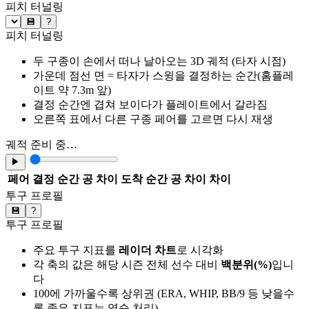
피치 터널링
💾
?
피치 터널링
두 구종이 손에서 떠나 날아오는 3D 궤적 (타자 시점)
가운데 점선 면 = 타자가 스윙을 결정하는 순간(홈플레
이트 약 7.3m 앞)
결정 순간엔 겹쳐 보이다가 플레이트에서 갈라짐
오른쪽 표에서 다른 구종 페어를 고르면 다시 재생
궤적 준비 중…
▶
페어
결정 순간 공 차이
도착 순간 공 차이
차이
투구 프로필
💾
?
투구 프로필
주요 투구 지표를
레이더 차트
로 시각화
각 축의 값은 해당 시즌 전체 선수 대비
백분위(%)
입니
다
100에 가까울수록 상위권 (ERA, WHIP, BB/9 등 낮을수
록 좋은 지표는 역순 처리)