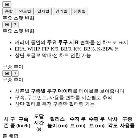
💾
종합
연도별
일자별
경기별
상황별
주요 스탯 변화
💾
?
주요 스탯 변화
커리어 동안의
주요 투구 지표
변화를 선 차트로 표시
ERA, WHIP, FIP, K/9, BB/9, K%, BB%, K-BB% 등
상단 토글로 막대/선 차트 전환 가능
구종 추이
💾
?
구종 추이
시즌별
구종별 투구 데이터
를 테이블로 보여줍니다
구속, 무브먼트, 사용률 변화를 시즌별로 추적
상단 필터로 특정 구종만 필터링 가능
도달
시
구
릴리스
수직 무
수평 무
낙차
구종
구속
시간
즌
종
(km/h)
높이 (cm)
브 (cm)
브 (cm)
각도
사용률
(s)
볼 배합