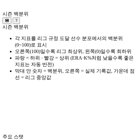
시즌 백분위
💾
?
시즌 백분위
각 지표를 리그 규정 도달 선수 분포에서의 백분위
(0~100)로 표시
오른쪽(100)일수록 리그 최상위, 왼쪽(0)일수록 최하위
파랑 = 하위 · 빨강 = 상위 (ERA·K%처럼 낮을수록 좋은
지표는 자동 반전)
막대 안 숫자 = 백분위, 오른쪽 = 실제 기록값, 가운데 점
선 = 리그 중앙값
주요 스탯