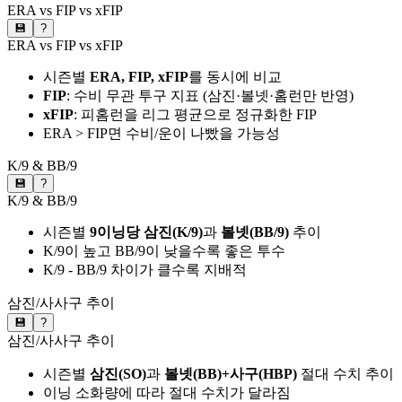
ERA vs FIP vs xFIP
💾
?
ERA vs FIP vs xFIP
시즌별
ERA, FIP, xFIP
를 동시에 비교
FIP
: 수비 무관 투구 지표 (삼진·볼넷·홈런만 반영)
xFIP
: 피홈런을 리그 평균으로 정규화한 FIP
ERA > FIP면 수비/운이 나빴을 가능성
K/9 & BB/9
💾
?
K/9 & BB/9
시즌별
9이닝당 삼진(K/9)
과
볼넷(BB/9)
추이
K/9이 높고 BB/9이 낮을수록 좋은 투수
K/9 - BB/9 차이가 클수록 지배적
삼진/사사구 추이
💾
?
삼진/사사구 추이
시즌별
삼진(SO)
과
볼넷(BB)+사구(HBP)
절대 수치 추이
이닝 소화량에 따라 절대 수치가 달라짐