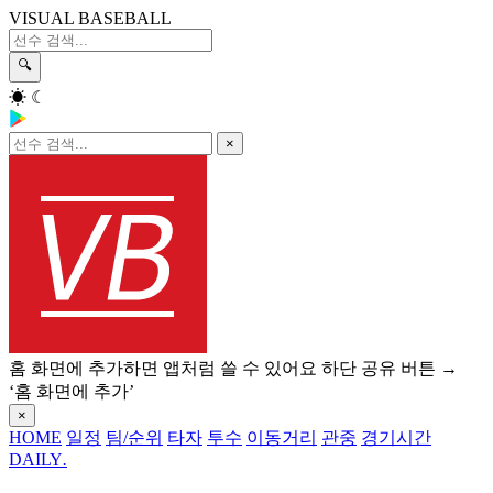
VISUAL BASEBALL
🔍
☀
☾
×
홈 화면에 추가하면 앱처럼 쓸 수 있어요
하단 공유 버튼 →
‘홈 화면에 추가’
×
HOME
일정
팀/순위
타자
투수
이동거리
관중
경기시간
DAILY
.