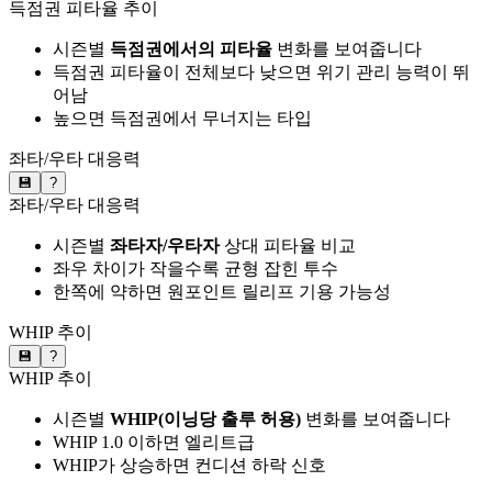
득점권 피타율 추이
시즌별
득점권에서의 피타율
변화를 보여줍니다
득점권 피타율이 전체보다 낮으면 위기 관리 능력이 뛰
어남
높으면 득점권에서 무너지는 타입
좌타/우타 대응력
💾
?
좌타/우타 대응력
시즌별
좌타자/우타자
상대 피타율 비교
좌우 차이가 작을수록 균형 잡힌 투수
한쪽에 약하면 원포인트 릴리프 기용 가능성
WHIP 추이
💾
?
WHIP 추이
시즌별
WHIP(이닝당 출루 허용)
변화를 보여줍니다
WHIP 1.0 이하면 엘리트급
WHIP가 상승하면 컨디션 하락 신호