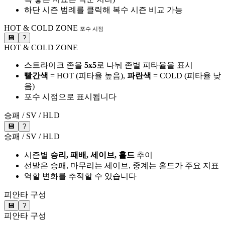
하단 시즌 범례를 클릭해 복수 시즌 비교 가능
HOT & COLD ZONE
포수 시점
💾
?
HOT & COLD ZONE
스트라이크 존을
5x5
로 나눠 존별 피타율을 표시
빨간색
= HOT (피타율 높음),
파란색
= COLD (피타율 낮
음)
포수 시점으로 표시됩니다
승패 / SV / HLD
💾
?
승패 / SV / HLD
시즌별
승리, 패배, 세이브, 홀드
추이
선발은 승패, 마무리는 세이브, 중계는 홀드가 주요 지표
역할 변화를 추적할 수 있습니다
피안타 구성
💾
?
피안타 구성