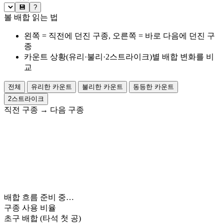
💾
?
볼 배합 읽는 법
왼쪽 = 직전에 던진 구종, 오른쪽 = 바로 다음에 던진 구
종
카운트 상황(유리·불리·2스트라이크)별 배합 변화를 비
교
전체
유리한 카운트
불리한 카운트
동등한 카운트
2스트라이크
직전 구종
→
다음 구종
배합 흐름 준비 중…
구종 사용 비율
초구 배합
(타석 첫 공)