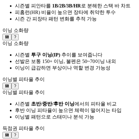
시즌별 피안타를
1B/2B/3B/HR
로 분해한 스택 바 차트
피홈런(HR) 비율이 높으면 장타에 취약한 투수
시즌 간 피장타 패턴 변화를 추적 가능
이닝 소화량
💾
?
이닝 소화량
시즌별
투구 이닝(IP)
추이를 보여줍니다
선발은 보통 150+ 이닝, 불펜은 50~70이닝 내외
이닝이 급감하면 부상이나 역할 변경 가능성
이닝별 피타율 추이
💾
?
이닝별 피타율 추이
시즌별
초반/중반/후반 이닝
에서의 피타율 비교
후반 이닝 피타율이 높으면 체력이 떨어지는 타입
이닝별 패턴으로 스태미나 분석 가능
득점권 피타율 추이
💾
?