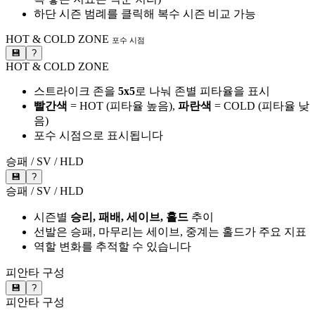
하단 시즌 범례를 클릭해 복수 시즌 비교 가능
HOT & COLD ZONE
포수 시점
💾
?
HOT & COLD ZONE
스트라이크 존을
5x5
로 나눠 존별 피타율을 표시
빨간색
= HOT (피타율 높음),
파란색
= COLD (피타율 낮
음)
포수 시점으로 표시됩니다
승패 / SV / HLD
💾
?
승패 / SV / HLD
시즌별
승리, 패배, 세이브, 홀드
추이
선발은 승패, 마무리는 세이브, 중계는 홀드가 주요 지표
역할 변화를 추적할 수 있습니다
피안타 구성
💾
?
피안타 구성