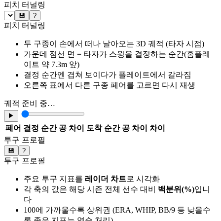
피치 터널링
💾
?
피치 터널링
두 구종이 손에서 떠나 날아오는 3D 궤적 (타자 시점)
가운데 점선 면 = 타자가 스윙을 결정하는 순간(홈플레
이트 약 7.3m 앞)
결정 순간엔 겹쳐 보이다가 플레이트에서 갈라짐
오른쪽 표에서 다른 구종 페어를 고르면 다시 재생
궤적 준비 중…
▶
페어
결정 순간 공 차이
도착 순간 공 차이
차이
투구 프로필
💾
?
투구 프로필
주요 투구 지표를
레이더 차트
로 시각화
각 축의 값은 해당 시즌 전체 선수 대비
백분위(%)
입니
다
100에 가까울수록 상위권 (ERA, WHIP, BB/9 등 낮을수
록 좋은 지표는 역순 처리)