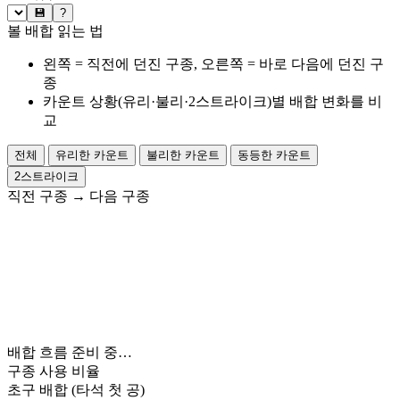
💾
?
볼 배합 읽는 법
왼쪽 = 직전에 던진 구종, 오른쪽 = 바로 다음에 던진 구
종
카운트 상황(유리·불리·2스트라이크)별 배합 변화를 비
교
전체
유리한 카운트
불리한 카운트
동등한 카운트
2스트라이크
직전 구종
→
다음 구종
배합 흐름 준비 중…
구종 사용 비율
초구 배합
(타석 첫 공)