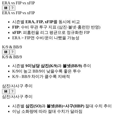
ERA vs FIP vs xFIP
💾
?
ERA vs FIP vs xFIP
시즌별
ERA, FIP, xFIP
를 동시에 비교
FIP
: 수비 무관 투구 지표 (삼진·볼넷·홈런만 반영)
xFIP
: 피홈런을 리그 평균으로 정규화한 FIP
ERA > FIP면 수비/운이 나빴을 가능성
K/9 & BB/9
💾
?
K/9 & BB/9
시즌별
9이닝당 삼진(K/9)
과
볼넷(BB/9)
추이
K/9이 높고 BB/9이 낮을수록 좋은 투수
K/9 - BB/9 차이가 클수록 지배적
삼진/사사구 추이
💾
?
삼진/사사구 추이
시즌별
삼진(SO)
과
볼넷(BB)+사구(HBP)
절대 수치 추이
이닝 소화량에 따라 절대 수치가 달라짐