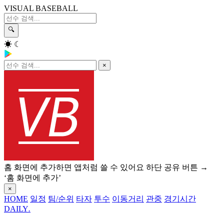
VISUAL BASEBALL
🔍
☀
☾
×
홈 화면에 추가하면 앱처럼 쓸 수 있어요
하단 공유 버튼 →
‘홈 화면에 추가’
×
HOME
일정
팀/순위
타자
투수
이동거리
관중
경기시간
DAILY
.