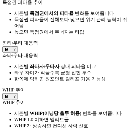
득점권 피타율 추이
시즌별
득점권에서의 피타율
변화를 보여줍니다
득점권 피타율이 전체보다 낮으면 위기 관리 능력이 뛰
어남
높으면 득점권에서 무너지는 타입
좌타/우타 대응력
💾
?
좌타/우타 대응력
시즌별
좌타자/우타자
상대 피타율 비교
좌우 차이가 작을수록 균형 잡힌 투수
한쪽에 약하면 원포인트 릴리프 기용 가능성
WHIP 추이
💾
?
WHIP 추이
시즌별
WHIP(이닝당 출루 허용)
변화를 보여줍니다
WHIP 1.0 이하면 엘리트급
WHIP가 상승하면 컨디션 하락 신호