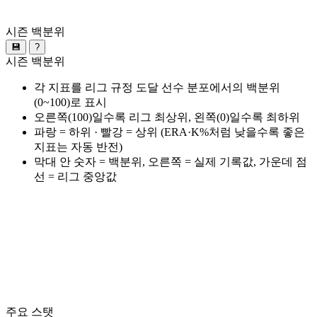
시즌 백분위
💾
?
시즌 백분위
각 지표를 리그 규정 도달 선수 분포에서의 백분위
(0~100)로 표시
오른쪽(100)일수록 리그 최상위, 왼쪽(0)일수록 최하위
파랑 = 하위 · 빨강 = 상위 (ERA·K%처럼 낮을수록 좋은
지표는 자동 반전)
막대 안 숫자 = 백분위, 오른쪽 = 실제 기록값, 가운데 점
선 = 리그 중앙값
주요 스탯