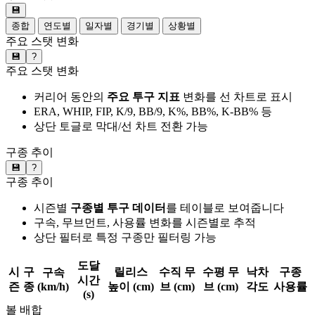
💾
종합
연도별
일자별
경기별
상황별
주요 스탯 변화
💾
?
주요 스탯 변화
커리어 동안의
주요 투구 지표
변화를 선 차트로 표시
ERA, WHIP, FIP, K/9, BB/9, K%, BB%, K-BB% 등
상단 토글로 막대/선 차트 전환 가능
구종 추이
💾
?
구종 추이
시즌별
구종별 투구 데이터
를 테이블로 보여줍니다
구속, 무브먼트, 사용률 변화를 시즌별로 추적
상단 필터로 특정 구종만 필터링 가능
도달
시
구
릴리스
수직 무
수평 무
낙차
구종
구속
시간
즌
종
(km/h)
높이 (cm)
브 (cm)
브 (cm)
각도
사용률
(s)
볼 배합