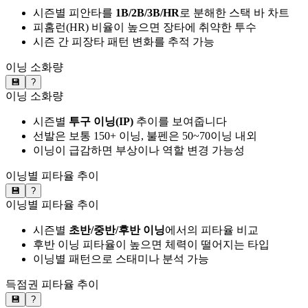
시즌별 피안타를
1B/2B/3B/HR
로 분해한 스택 바 차트
피홈런(HR) 비율이 높으면 장타에 취약한 투수
시즌 간 피장타 패턴 변화를 추적 가능
이닝 소화량
💾
?
이닝 소화량
시즌별
투구 이닝(IP)
추이를 보여줍니다
선발은 보통 150+ 이닝, 불펜은 50~70이닝 내외
이닝이 급감하면 부상이나 역할 변경 가능성
이닝별 피타율 추이
💾
?
이닝별 피타율 추이
시즌별
초반/중반/후반 이닝
에서의 피타율 비교
후반 이닝 피타율이 높으면 체력이 떨어지는 타입
이닝별 패턴으로 스태미나 분석 가능
득점권 피타율 추이
💾
?