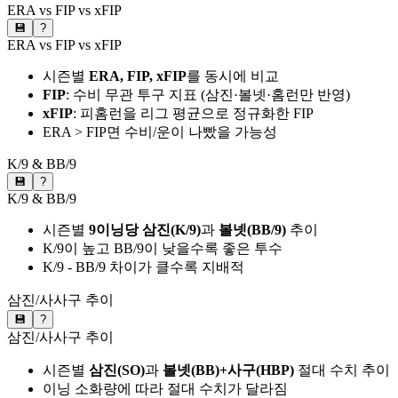
ERA vs FIP vs xFIP
💾
?
ERA vs FIP vs xFIP
시즌별
ERA, FIP, xFIP
를 동시에 비교
FIP
: 수비 무관 투구 지표 (삼진·볼넷·홈런만 반영)
xFIP
: 피홈런을 리그 평균으로 정규화한 FIP
ERA > FIP면 수비/운이 나빴을 가능성
K/9 & BB/9
💾
?
K/9 & BB/9
시즌별
9이닝당 삼진(K/9)
과
볼넷(BB/9)
추이
K/9이 높고 BB/9이 낮을수록 좋은 투수
K/9 - BB/9 차이가 클수록 지배적
삼진/사사구 추이
💾
?
삼진/사사구 추이
시즌별
삼진(SO)
과
볼넷(BB)+사구(HBP)
절대 수치 추이
이닝 소화량에 따라 절대 수치가 달라짐