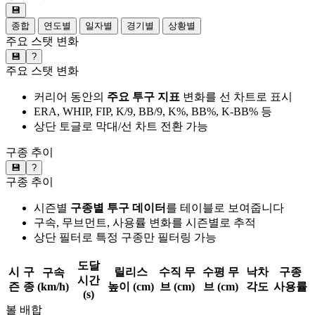
💾
종합
연도별
일자별
경기별
상황별
주요 스탯 변화
💾
?
주요 스탯 변화
커리어 동안의
주요 투구 지표
변화를 선 차트로 표시
ERA, WHIP, FIP, K/9, BB/9, K%, BB%, K-BB% 등
상단 토글로 막대/선 차트 전환 가능
구종 추이
💾
?
구종 추이
시즌별
구종별 투구 데이터
를 테이블로 보여줍니다
구속, 무브먼트, 사용률 변화를 시즌별로 추적
상단 필터로 특정 구종만 필터링 가능
도달
시
구
릴리스
수직 무
수평 무
낙차
구종
구속
시간
즌
종
(km/h)
높이 (cm)
브 (cm)
브 (cm)
각도
사용률
(s)
볼 배합