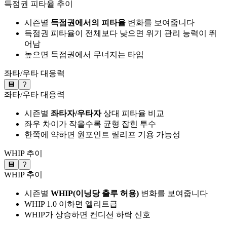
득점권 피타율 추이
시즌별
득점권에서의 피타율
변화를 보여줍니다
득점권 피타율이 전체보다 낮으면 위기 관리 능력이 뛰
어남
높으면 득점권에서 무너지는 타입
좌타/우타 대응력
💾
?
좌타/우타 대응력
시즌별
좌타자/우타자
상대 피타율 비교
좌우 차이가 작을수록 균형 잡힌 투수
한쪽에 약하면 원포인트 릴리프 기용 가능성
WHIP 추이
💾
?
WHIP 추이
시즌별
WHIP(이닝당 출루 허용)
변화를 보여줍니다
WHIP 1.0 이하면 엘리트급
WHIP가 상승하면 컨디션 하락 신호