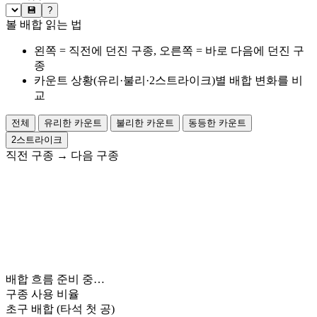
💾
?
볼 배합 읽는 법
왼쪽 = 직전에 던진 구종, 오른쪽 = 바로 다음에 던진 구
종
카운트 상황(유리·불리·2스트라이크)별 배합 변화를 비
교
전체
유리한 카운트
불리한 카운트
동등한 카운트
2스트라이크
직전 구종
→
다음 구종
배합 흐름 준비 중…
구종 사용 비율
초구 배합
(타석 첫 공)