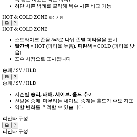
하단 시즌 범례를 클릭해 복수 시즌 비교 가능
HOT & COLD ZONE
포수 시점
💾
?
HOT & COLD ZONE
스트라이크 존을
5x5
로 나눠 존별 피타율을 표시
빨간색
= HOT (피타율 높음),
파란색
= COLD (피타율 낮
음)
포수 시점으로 표시됩니다
승패 / SV / HLD
💾
?
승패 / SV / HLD
시즌별
승리, 패배, 세이브, 홀드
추이
선발은 승패, 마무리는 세이브, 중계는 홀드가 주요 지표
역할 변화를 추적할 수 있습니다
피안타 구성
💾
?
피안타 구성