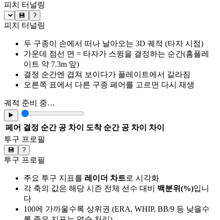
피치 터널링
💾
?
피치 터널링
두 구종이 손에서 떠나 날아오는 3D 궤적 (타자 시점)
가운데 점선 면 = 타자가 스윙을 결정하는 순간(홈플레
이트 약 7.3m 앞)
결정 순간엔 겹쳐 보이다가 플레이트에서 갈라짐
오른쪽 표에서 다른 구종 페어를 고르면 다시 재생
궤적 준비 중…
▶
페어
결정 순간 공 차이
도착 순간 공 차이
차이
투구 프로필
💾
?
투구 프로필
주요 투구 지표를
레이더 차트
로 시각화
각 축의 값은 해당 시즌 전체 선수 대비
백분위(%)
입니
다
100에 가까울수록 상위권 (ERA, WHIP, BB/9 등 낮을수
록 좋은 지표는 역순 처리)