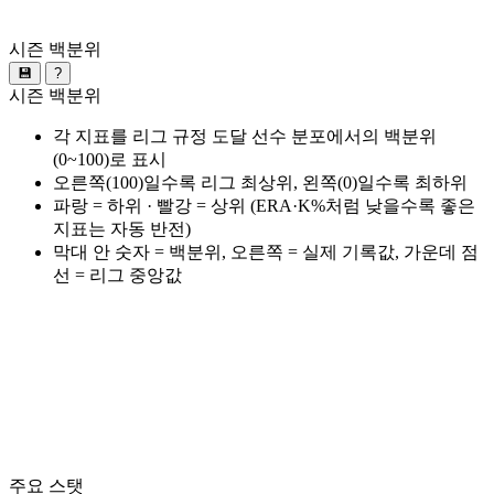
시즌 백분위
💾
?
시즌 백분위
각 지표를 리그 규정 도달 선수 분포에서의 백분위
(0~100)로 표시
오른쪽(100)일수록 리그 최상위, 왼쪽(0)일수록 최하위
파랑 = 하위 · 빨강 = 상위 (ERA·K%처럼 낮을수록 좋은
지표는 자동 반전)
막대 안 숫자 = 백분위, 오른쪽 = 실제 기록값, 가운데 점
선 = 리그 중앙값
주요 스탯