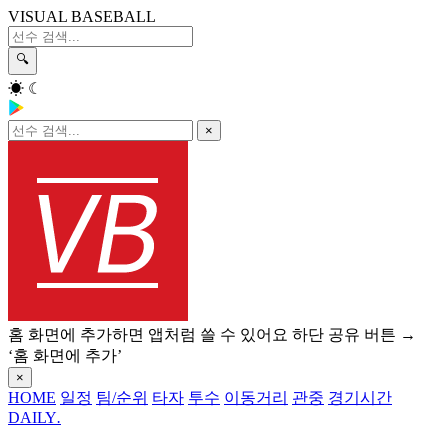
VISUAL BASEBALL
🔍
☀
☾
×
홈 화면에 추가하면 앱처럼 쓸 수 있어요
하단 공유 버튼 →
‘홈 화면에 추가’
×
HOME
일정
팀/순위
타자
투수
이동거리
관중
경기시간
DAILY
.