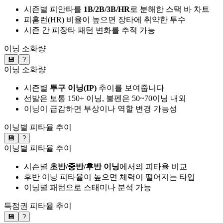
시즌별 피안타를
1B/2B/3B/HR
로 분해한 스택 바 차트
피홈런(HR) 비율이 높으면 장타에 취약한 투수
시즌 간 피장타 패턴 변화를 추적 가능
이닝 소화량
💾
?
이닝 소화량
시즌별
투구 이닝(IP)
추이를 보여줍니다
선발은 보통 150+ 이닝, 불펜은 50~70이닝 내외
이닝이 급감하면 부상이나 역할 변경 가능성
이닝별 피타율 추이
💾
?
이닝별 피타율 추이
시즌별
초반/중반/후반 이닝
에서의 피타율 비교
후반 이닝 피타율이 높으면 체력이 떨어지는 타입
이닝별 패턴으로 스태미나 분석 가능
득점권 피타율 추이
💾
?